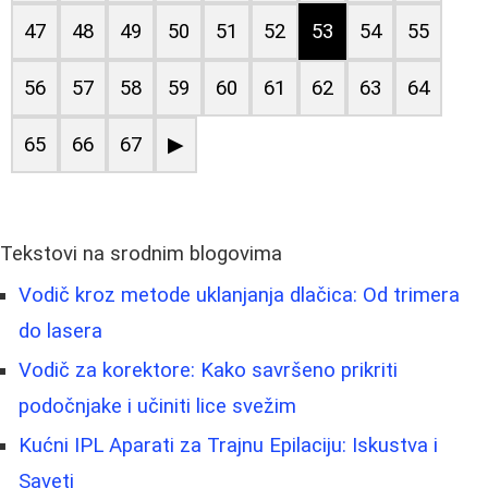
47
48
49
50
51
52
53
54
55
56
57
58
59
60
61
62
63
64
65
66
67
▶
Tekstovi na srodnim blogovima
Vodič kroz metode uklanjanja dlačica: Od trimera
do lasera
Vodič za korektore: Kako savršeno prikriti
podočnjake i učiniti lice svežim
Kućni IPL Aparati za Trajnu Epilaciju: Iskustva i
Saveti