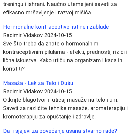
treningu i ishrani. Naučno utemeljeni saveti za
efikasno mršavljenje i razvoj mišića.
Hormonalne kontraceptive: istine i zablude
Radimir Vidakov
2024-10-15
Sve što treba da znate o hormonalnim
kontraceptivnim pilulama - efekti, prednosti, rizici i
lična iskustva. Kako utiču na organizam i kada ih
koristiti?
Masaža - Lek za Telo i Dušu
Radimir Vidakov
2024-10-15
Otkrijte blagotvorni uticaj masaže na telo i um.
Saveti za različite tehnike masaže, aromaterapiju i
kromoterapiju za opuštanje i zdravlje.
Da li sjajevi za povećanje usana stvarno rade?