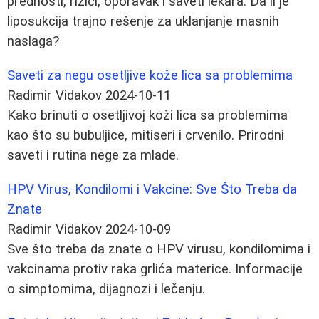
prednosti, rizici, oporavak i saveti lekara. Da li je
liposukcija trajno rešenje za uklanjanje masnih
naslaga?
Saveti za negu osetljive kože lica sa problemima
Radimir Vidakov
2024-10-11
Kako brinuti o osetljivoj koži lica sa problemima
kao što su bubuljice, mitiseri i crvenilo. Prirodni
saveti i rutina nege za mlade.
HPV Virus, Kondilomi i Vakcine: Sve Što Treba da
Znate
Radimir Vidakov
2024-10-09
Sve što treba da znate o HPV virusu, kondilomima i
vakcinama protiv raka grlića materice. Informacije
o simptomima, dijagnozi i lečenju.