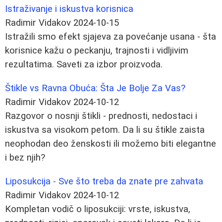
Istraživanje i iskustva korisnica
Radimir Vidakov
2024-10-15
Istražili smo efekt sjajeva za povećanje usana - šta
korisnice kažu o peckanju, trajnosti i vidljivim
rezultatima. Saveti za izbor proizvoda.
Štikle vs Ravna Obuća: Šta Je Bolje Za Vas?
Radimir Vidakov
2024-10-12
Razgovor o nosnji štikli - prednosti, nedostaci i
iskustva sa visokom petom. Da li su štikle zaista
neophodan deo ženskosti ili možemo biti elegantne
i bez njih?
Liposukcija - Sve što treba da znate pre zahvata
Radimir Vidakov
2024-10-12
Kompletan vodič o liposukciji: vrste, iskustva,