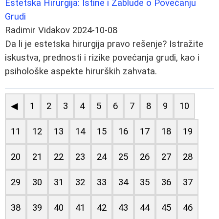
Estetska Hirurgija: Istine i Zablude o Povećanju
Grudi
Radimir Vidakov
2024-10-08
Da li je estetska hirurgija pravo rešenje? Istražite
iskustva, prednosti i rizike povećanja grudi, kao i
psihološke aspekte hirurških zahvata.
◀
1
2
3
4
5
6
7
8
9
10
11
12
13
14
15
16
17
18
19
20
21
22
23
24
25
26
27
28
29
30
31
32
33
34
35
36
37
38
39
40
41
42
43
44
45
46