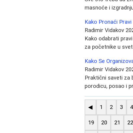
masnoće i izgradnju
Kako Pronaći Pravi
Radimir Vidakov
20
Kako odabrati pravi
za početnike u svet
Kako Se Organizovat
Radimir Vidakov
20
Praktični saveti za
porodicu, posao i p
◀
1
2
3
19
20
21
2