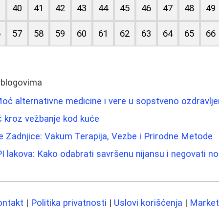
9
40
41
42
43
44
45
46
47
48
49
6
57
58
59
60
61
62
63
64
65
66
 blogovima
Moć alternativne medicine i vere u sopstveno ozdravlje
č kroz vežbanje kod kuće
e Zadnjice: Vakum Terapija, Vezbe i Prirodne Metode
I lakova: Kako odabrati savršenu nijansu i negovati no
ontakt
|
Politika privatnosti
|
Uslovi korišćenja
|
Marketi