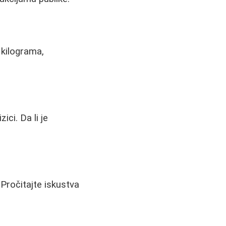
 kilograma,
ci. Da li je
 Pročitajte iskustva