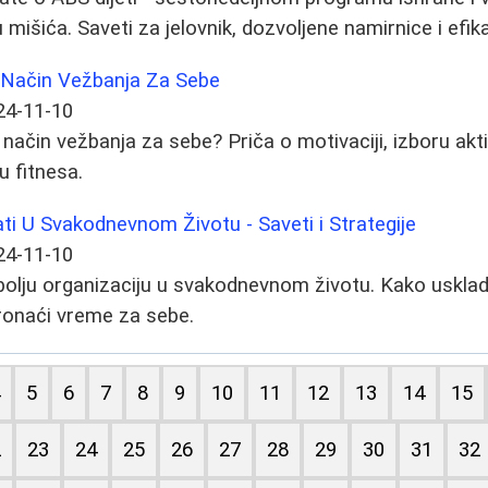
 mišića. Saveti za jelovnik, dozvoljene namirnice i efi
 Način Vežbanja Za Sebe
24-11-10
 način vežbanja za sebe? Priča o motivaciji, izboru akt
u fitnesa.
i U Svakodnevnom Životu - Saveti i Strategije
24-11-10
 bolju organizaciju u svakodnevnom životu. Kako usklad
ronaći vreme za sebe.
4
5
6
7
8
9
10
11
12
13
14
15
2
23
24
25
26
27
28
29
30
31
32