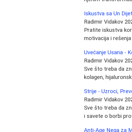
Iskustva sa Un Dije
Radimir Vidakov
20
Pratite iskustva ko
motivacija i rešenja
Uvećanje Usana - K
Radimir Vidakov
20
Sve što treba da zna
kolagen, hijaluronska
Strije - Uzroci, Pre
Radimir Vidakov
20
Sve što treba da zna
i savete o borbi prot
Anti-Age Nega za M