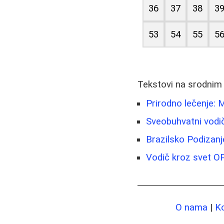
36
37
38
3
53
54
55
5
Tekstovi na srodnim
Prirodno lečenje: 
Sveobuhvatni vodi
Brazilsko Podizanj
Vodič kroz svet OP
O nama
|
K