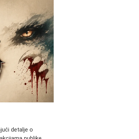
jući detalje o
akcijama publike.