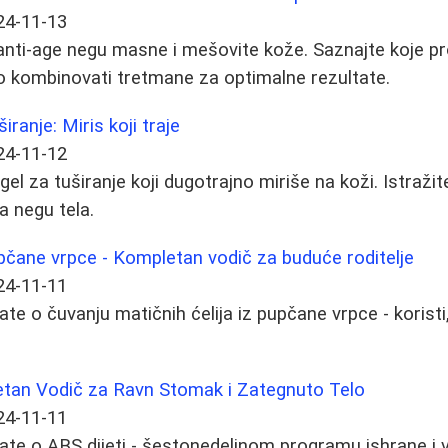
24-11-13
 anti-age negu masne i mešovite kože. Saznajte koje pro
ko kombinovati tretmane za optimalne rezultate.
širanje: Miris koji traje
24-11-12
el za tuširanje koji dugotrajno miriše na koži. Istraži
a negu tela.
upčane vrpce - Kompletan vodič za buduće roditelje
24-11-11
te o čuvanju matičnih ćelija iz pupčane vrpce - koristi
etan Vodič za Ravn Stomak i Zategnuto Telo
24-11-11
ate o ABS dijeti - šestonedeljnom programu ishrane i 