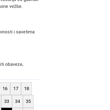
kasne vežbe.
ivnosti i savetima
iti obaveze,
16
17
18
33
34
35