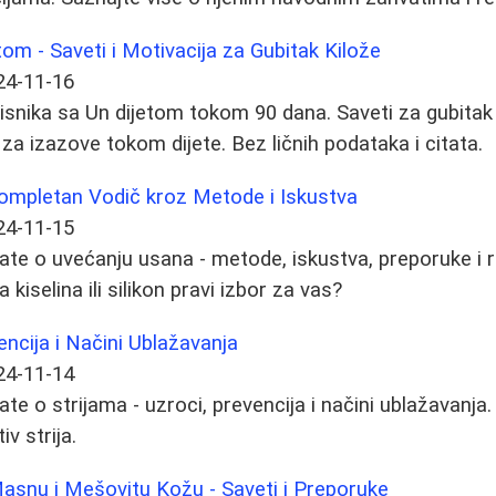
tom - Saveti i Motivacija za Gubitak Kilože
24-11-16
risnika sa Un dijetom tokom 90 dana. Saveti za gubitak
 za izazove tokom dijete. Bez ličnih podataka i citata.
ompletan Vodič kroz Metode i Iskustva
24-11-15
te o uvećanju usana - metode, iskustva, preporuke i rizi
 kiselina ili silikon pravi izbor za vas?
vencija i Načini Ublažavanja
24-11-14
te o strijama - uzroci, prevencija i načini ublažavanja.
iv strija.
asnu i Mešovitu Kožu - Saveti i Preporuke