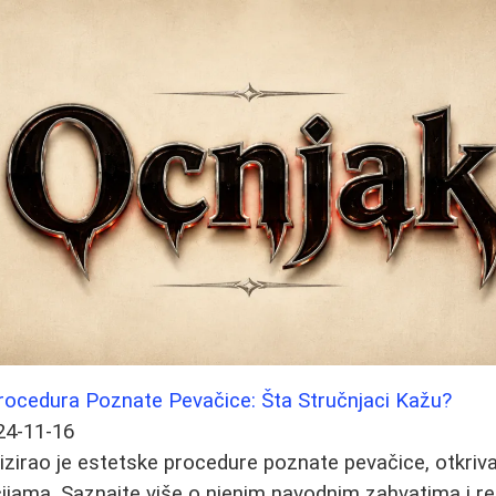
Procedura Poznate Pevačice: Šta Stručnjaci Kažu?
24-11-16
lizirao je estetske procedure poznate pevačice, otkriva
jama. Saznajte više o njenim navodnim zahvatima i re