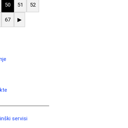
50
51
52
67
▶
nje
kte
nški servisi