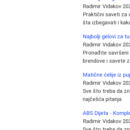
Radimir Vidakov
20
Praktični saveti za
šta izbegavati i ka
Najbolji gelovi za tu
Radimir Vidakov
20
Pronađite savršeni g
brendove i savete z
Matične ćelije iz p
Radimir Vidakov
20
Sve što treba da zna
najčešća pitanja
ABS Dijeta - Kompl
Radimir Vidakov
20
Sve što treba da zn