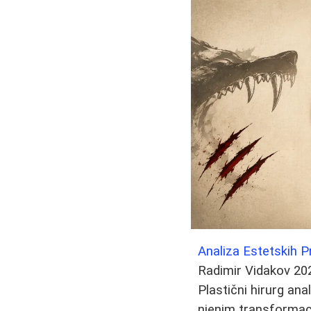
Analiza Estetskih 
Radimir Vidakov
20
Plastični hirurg ana
njenim transformaci