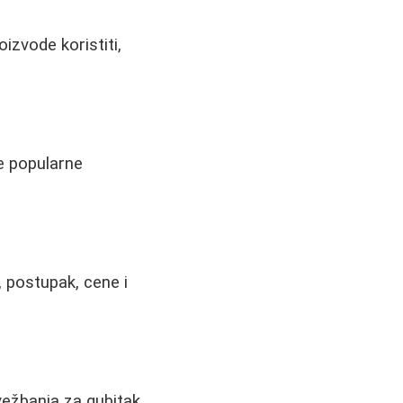
izvode koristiti,
te popularne
, postupak, cene i
vežbanja za gubitak