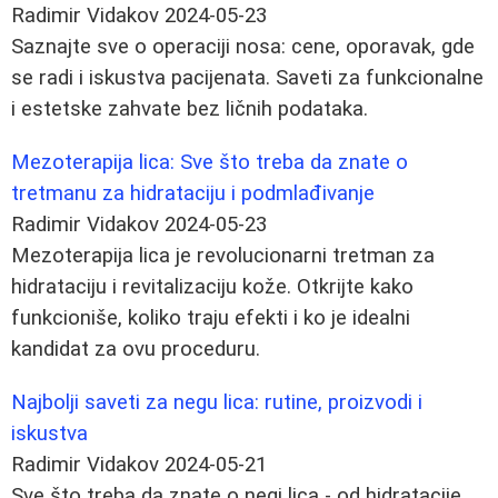
Radimir Vidakov
2024-05-23
Saznajte sve o operaciji nosa: cene, oporavak, gde
se radi i iskustva pacijenata. Saveti za funkcionalne
i estetske zahvate bez ličnih podataka.
Mezoterapija lica: Sve što treba da znate o
tretmanu za hidrataciju i podmlađivanje
Radimir Vidakov
2024-05-23
Mezoterapija lica je revolucionarni tretman za
hidrataciju i revitalizaciju kože. Otkrijte kako
funkcioniše, koliko traju efekti i ko je idealni
kandidat za ovu proceduru.
Najbolji saveti za negu lica: rutine, proizvodi i
iskustva
Radimir Vidakov
2024-05-21
Sve što treba da znate o negi lica - od hidratacije,