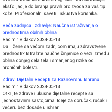
eksfolijacije do biranja pravih proizvoda za vaš tip
kože. Profesionalni saveti i iskustva korisnika.
Veća zadnjica i zdravlje: Naučna istraživanja o
prednostima obilnih oblina
Radimir Vidakov
2024-05-18
Da li žene sa većom zadnjicom imaju zdravstvene
prednosti? Istražite naučne činjenice o vezi između
oblina donjeg dela tela i smanjenog rizika od
hroničnih bolesti.
Zdravi Dijetalni Recepti za Raznovrsnu Ishranu
Radimir Vidakov
2024-05-18
Otkrijte zdrave i ukusne dijetalne recepte sa
jednostavnim sastojcima. Ideje za doručak, ručak i
večeru bez dosade u ishrani.