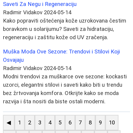
Saveti Za Negu i Regeneraciju
Radimir Vidakov
2024-05-14
Kako popraviti oštećenja kože uzrokovana čestim
boravkom u solarijumu? Saveti za hidrataciju,
regeneraciju i zaštitu kože od UV zračenja.
Muška Moda Ove Sezone: Trendovi i Stilovi Koji
Osvajaju
Radimir Vidakov
2024-05-14
Modni trendovi za muškarce ove sezone: kockasti
uzorci, elegantni stilovi i saveti kako biti u trendu
bez žrtvovanja komfora. Otkrijte kako se moda
razvija i šta nositi da biste ostali moderni.
◀
1
2
3
4
5
6
7
8
9
10