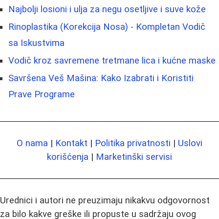
Najbolji losioni i ulja za negu osetljive i suve kože
Rinoplastika (Korekcija Nosa) - Kompletan Vodič
sa Iskustvima
Vodič kroz savremene tretmane lica i kućne maske
Savršena Veš Mašina: Kako Izabrati i Koristiti
Prave Programe
O nama
|
Kontakt
|
Politika privatnosti
|
Uslovi
korišćenja
|
Marketinški servisi
Urednici i autori ne preuzimaju nikakvu odgovornost
za bilo kakve greške ili propuste u sadržaju ovog