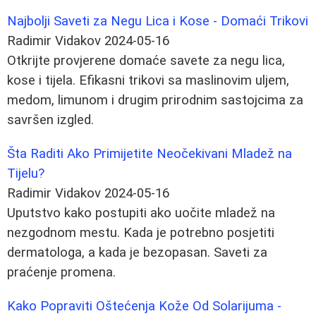
Najbolji Saveti za Negu Lica i Kose - Domaći Trikovi
Radimir Vidakov
2024-05-16
Otkrijte provjerene domaće savete za negu lica,
kose i tijela. Efikasni trikovi sa maslinovim uljem,
medom, limunom i drugim prirodnim sastojcima za
savršen izgled.
Šta Raditi Ako Primijetite Neočekivani Mladež na
Tijelu?
Radimir Vidakov
2024-05-16
Uputstvo kako postupiti ako uočite mladež na
nezgodnom mestu. Kada je potrebno posjetiti
dermatologa, a kada je bezopasan. Saveti za
praćenje promena.
Kako Popraviti Oštećenja Kože Od Solarijuma -