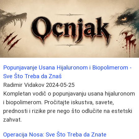
Popunjavanje Usana Hijaluronom i Biopolimerom -
Sve Što Treba da Znaš
Radimir Vidakov
2024-05-25
Kompletan vodič o popunjavanju usana hijaluronom
i biopolimerom. Pročitajte iskustva, savete,
prednosti i rizike pre nego što odlučite na estetski
zahvat.
Operacija Nosa: Sve Što Treba da Znate