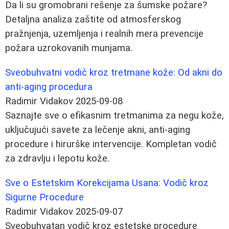
Da li su gromobrani rešenje za šumske požare?
Detaljna analiza zaštite od atmosferskog
pražnjenja, uzemljenja i realnih mera prevencije
požara uzrokovanih munjama.
Sveobuhvatni vodič kroz tretmane kože: Od akni do
anti-aging procedura
Radimir Vidakov
2025-09-08
Saznajte sve o efikasnim tretmanima za negu kože,
uključujući savete za lečenje akni, anti-aging
procedure i hirurške intervencije. Kompletan vodič
za zdravlju i lepotu kože.
Sve o Estetskim Korekcijama Usana: Vodič kroz
Sigurne Procedure
Radimir Vidakov
2025-09-07
Sveobuhvatan vodič kroz estetske procedure