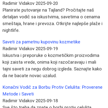
Radimir Vidakov
2025-09-20
Planirate putovanje na Tajland? Pročitajte naš
detaljan vodič sa iskustvima, savetima o cenama
smeštaja, hrane i prevoza. Otkrijte najlepše plaže i
nightlife.
Saveti za pametnu kupovinu kozmetike
Radimir Vidakov
2025-09-19
Iskustva i preporuke o kozmetičkim proizvodima
koji zaista vrede, onima koji razočaravaju i mali
tajni saveti za negu dobrog izgleda. Saznajte kako
da ne bacate novac uzalud.
Konačni Vodič za Borbu Protiv Celulita: Proverene
Metode i Saveti
Radimir Vidakov
2025-09-18
Sve što treba da znate o borbi protiv celulita.