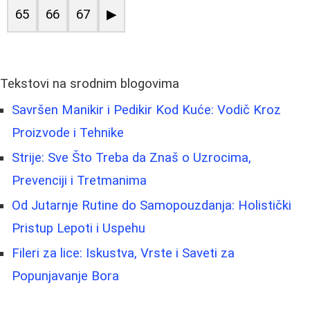
65
66
67
▶
Tekstovi na srodnim blogovima
Savršen Manikir i Pedikir Kod Kuće: Vodič Kroz
Proizvode i Tehnike
Strije: Sve Što Treba da Znaš o Uzrocima,
Prevenciji i Tretmanima
Od Jutarnje Rutine do Samopouzdanja: Holistički
Pristup Lepoti i Uspehu
Fileri za lice: Iskustva, Vrste i Saveti za
Popunjavanje Bora