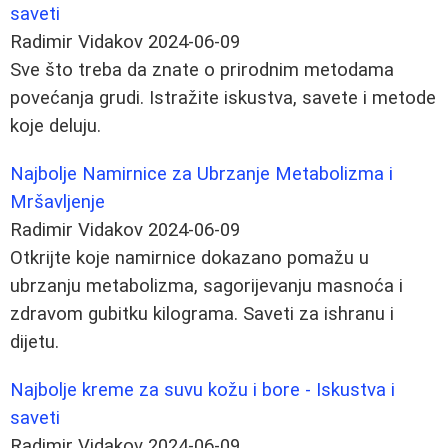
saveti
Radimir Vidakov
2024-06-09
Sve što treba da znate o prirodnim metodama
povećanja grudi. Istražite iskustva, savete i metode
koje deluju.
Najbolje Namirnice za Ubrzanje Metabolizma i
Mršavljenje
Radimir Vidakov
2024-06-09
Otkrijte koje namirnice dokazano pomažu u
ubrzanju metabolizma, sagorijevanju masnoća i
zdravom gubitku kilograma. Saveti za ishranu i
dijetu.
Najbolje kreme za suvu kožu i bore - Iskustva i
saveti
Radimir Vidakov
2024-06-09