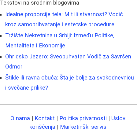
Tekstovi na srodnim blogovima
Idealne proporcije tela: Mit ili stvarnost? Vodič
kroz samoprihvatanje i estetske procedure
Tržište Nekretnina u Srbiji: Između Politike,
Mentaliteta i Ekonomije
Ohridsko Jezero: Sveobuhvatan Vodič za Savršen
Odmor
Štikle ili ravna obuća: Šta je bolje za svakodnevnicu
i svečane prilike?
O nama
|
Kontakt
|
Politika privatnosti
|
Uslovi
korišćenja
|
Marketinški servisi