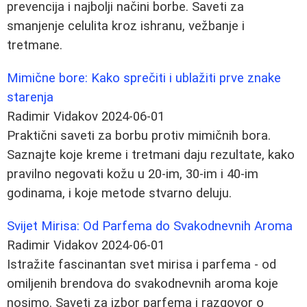
prevencija i najbolji načini borbe. Saveti za
smanjenje celulita kroz ishranu, vežbanje i
tretmane.
Mimične bore: Kako sprečiti i ublažiti prve znake
starenja
Radimir Vidakov
2024-06-01
Praktični saveti za borbu protiv mimičnih bora.
Saznajte koje kreme i tretmani daju rezultate, kako
pravilno negovati kožu u 20-im, 30-im i 40-im
godinama, i koje metode stvarno deluju.
Svijet Mirisa: Od Parfema do Svakodnevnih Aroma
Radimir Vidakov
2024-06-01
Istražite fascinantan svet mirisa i parfema - od
omiljenih brendova do svakodnevnih aroma koje
nosimo. Saveti za izbor parfema i razgovor o