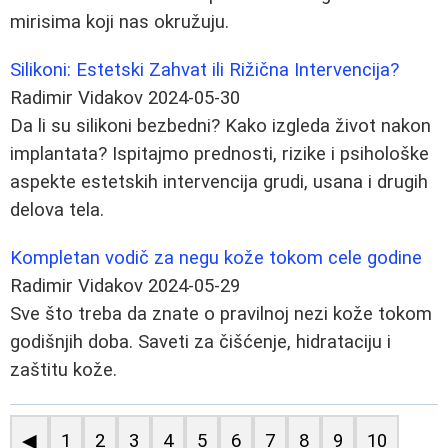
mirisima koji nas okružuju.
Silikoni: Estetski Zahvat ili Rižična Intervencija?
Radimir Vidakov
2024-05-30
Da li su silikoni bezbedni? Kako izgleda život nakon
implantata? Ispitajmo prednosti, rizike i psihološke
aspekte estetskih intervencija grudi, usana i drugih
delova tela.
Kompletan vodič za negu kože tokom cele godine
Radimir Vidakov
2024-05-29
Sve što treba da znate o pravilnoj nezi kože tokom
godišnjih doba. Saveti za čišćenje, hidrataciju i
zaštitu kože.
◀
1
2
3
4
5
6
7
8
9
10