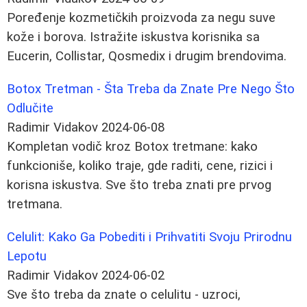
Poređenje kozmetičkih proizvoda za negu suve
kože i borova. Istražite iskustva korisnika sa
Eucerin, Collistar, Qosmedix i drugim brendovima.
Botox Tretman - Šta Treba da Znate Pre Nego Što
Odlučite
Radimir Vidakov
2024-06-08
Kompletan vodič kroz Botox tretmane: kako
funkcioniše, koliko traje, gde raditi, cene, rizici i
korisna iskustva. Sve što treba znati pre prvog
tretmana.
Celulit: Kako Ga Pobediti i Prihvatiti Svoju Prirodnu
Lepotu
Radimir Vidakov
2024-06-02
Sve što treba da znate o celulitu - uzroci,