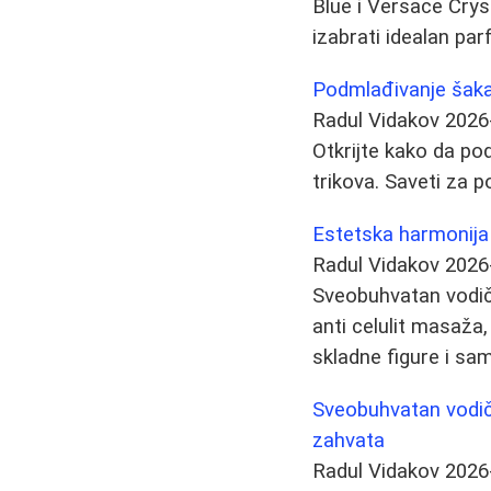
Blue i Versace Crys
izabrati idealan par
Podmlađivanje šaka 
Radul Vidakov
2026
Otkrijte kako da po
trikova. Saveti za p
Estetska harmonija 
Radul Vidakov
2026
Sveobuhvatan vodič 
anti celulit masaža,
skladne figure i s
Sveobuhvatan vodič 
zahvata
Radul Vidakov
2026