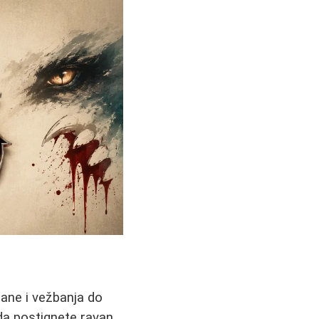
rane i vežbanja do
 da postignete ravan