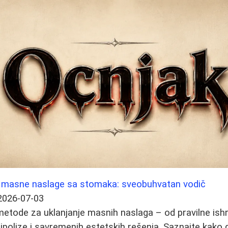
ti masne naslage sa stomaka: sveobuhvatan vodič
2026-07-03
metode za uklanjanje masnih naslaga – od pravilne ish
 lipolize i savremenih estetskih rešenja. Saznajte kako