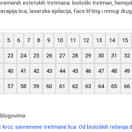
remenih estetskih tretmana: biološki tretman, hemijski 
erapija lica, laserska epilacija, face lifting i mnogi dru
4
5
6
7
8
9
10
11
12
13
14
15
2
23
24
25
26
27
28
29
30
31
32
9
40
41
42
43
44
45
46
47
48
49
6
57
58
59
60
61
62
63
64
65
66
 blogovima
 kroz savremene tretmane lica: Od bioloških rešenja do