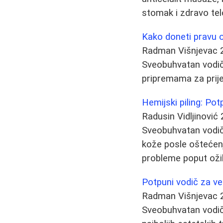
stomak i zdravo tel
Kako doneti pravu od
Radman Višnjevac
Sveobuhvatan vodič
pripremama za prije
Hemijski piling: Potp
Radusin Vidljinović
Sveobuhvatan vodič 
kože posle oštećenj
probleme poput ožilj
Potpuni vodič za ve
Radman Višnjevac
Sveobuhvatan vodič