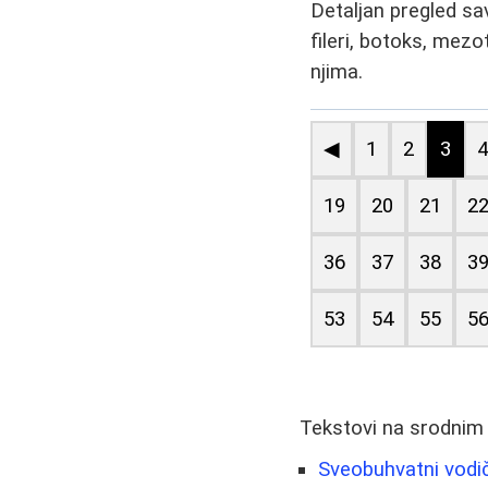
Detaljan pregled sav
fileri, botoks, mezot
njima.
◀
1
2
3
19
20
21
2
36
37
38
3
53
54
55
5
Tekstovi na srodnim
Sveobuhvatni vodič