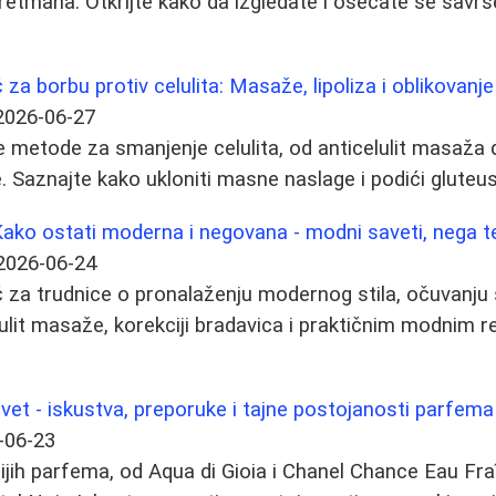
tretmana. Otkrijte kako da izgledate i osećate se savrš
a borbu protiv celulita: Masaže, lipoliza i oblikovanje
2026-06-27
je metode za smanjenje celulita, od anticelulit masaža d
e. Saznajte kako ukloniti masne naslage i podići gluteu
Kako ostati moderna i negovana - modni saveti, nega te
2026-06-24
 za trudnice o pronalaženju modernog stila, očuvanj
elulit masaže, korekciji bradavica i praktičnim modnim
svet - iskustva, preporuke i tajne postojanosti parfema
-06-23
ijih parfema, od Aqua di Gioia i Chanel Chance Eau Fr