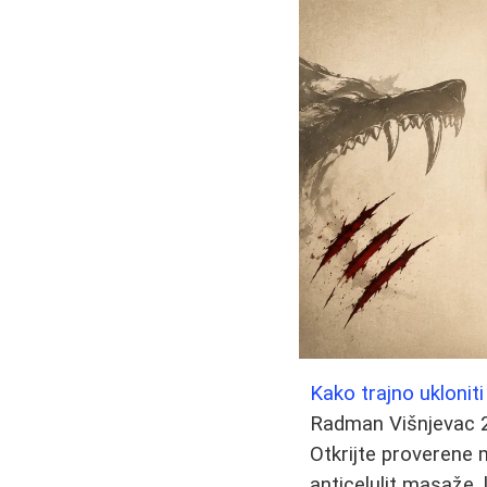
Kako trajno ukloni
Radman Višnjevac
Otkrijte proverene 
anticelulit masaže,