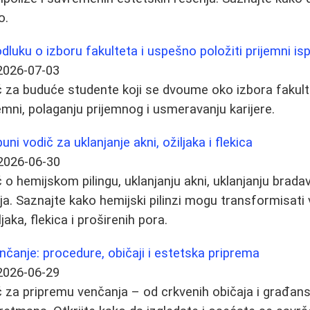
o.
luku o izboru fakulteta i uspešno položiti prijemni isp
2026-07-03
 za buduće studente koji se dvoume oko izbora fakulte
mni, polaganju prijemnog i usmeravanju karijere.
uni vodič za uklanjanje akni, ožiljaka i flekica
2026-06-30
o hemijskom pilingu, uklanjanju akni, uklanjanju bradav
a. Saznajte kako hemijski pilinzi mogu transformisati v
aka, flekica i proširenih pora.
nčanje: procedure, običaji i estetska priprema
2026-06-29
 za pripremu venčanja – od crkvenih običaja i građan