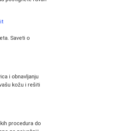
it
ta. Saveti o
ica i obnavljanju
ašu kožu i rešiti
skih procedura do