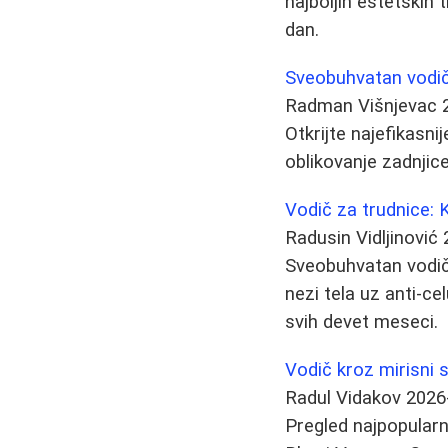
najboljih estetskih 
dan.
Sveobuhvatan vodič z
Radman Višnjevac
Otkrijte najefikasni
oblikovanje zadnjic
Vodič za trudnice: 
Radusin Vidljinović
Sveobuhvatan vodič
nezi tela uz anti-c
svih devet meseci.
Vodič kroz mirisni 
Radul Vidakov
2026
Pregled najpopularn