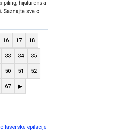
piling, hijaluronski
gi. Saznajte sve o
16
17
18
33
34
35
50
51
52
67
▶
 laserske epilacije