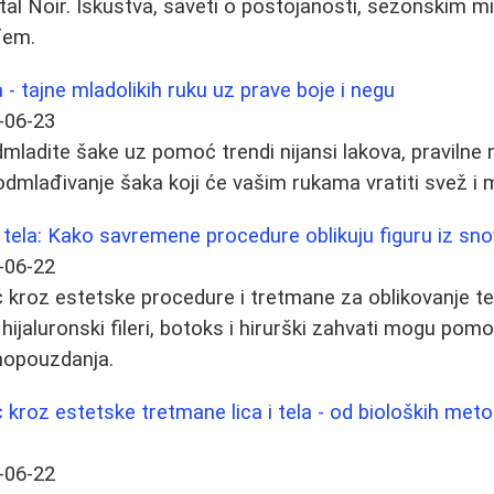
tal Noir. Iskustva, saveti o postojanosti, sezonskim mi
fem.
- tajne mladolikih ruku uz prave boje i negu
-06-23
dmladite šake uz pomoć trendi nijansi lakova, pravilne 
odmlađivanje šaka koji će vašim rukama vratiti svež i m
tela: Kako savremene procedure oblikuju figuru iz sn
-06-22
kroz estetske procedure i tretmane za oblikovanje te
 hijaluronski fileri, botoks i hirurški zahvati mogu pom
amopouzdanja.
kroz estetske tretmane lica i tela - od bioloških meto
-06-22