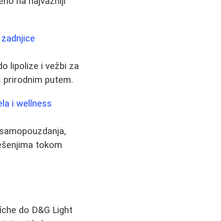
eno na najvažniji
 zadnjice
o lipolize i vežbi za
s prirodnim putem.
la i wellness
u samopouzdanja,
 rešenjima tokom
aîche do D&G Light