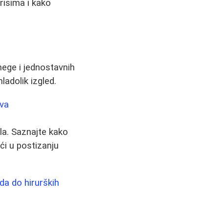
risima i kako
nege i jednostavnih
ladolik izgled.
ova
la. Saznajte kako
oći u postizanju
da do hirurških