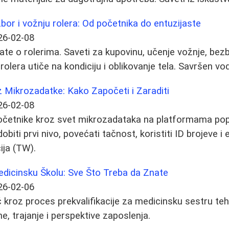
zbor i vožnju rolera: Od početnika do entuzijaste
26-02-08
ate o rolerima. Saveti za kupovinu, učenje vožnje, bez
rolera utiče na kondiciju i oblikovanje tela. Savršen vo
 Mikrozadatke: Kako Započeti i Zaraditi
26-02-08
početnike kroz svet mikrozadataka na platformama p
biti prvi nivo, povećati tačnost, koristiti ID brojeve i 
ija (TW).
Medicinsku Školu: Sve Što Treba da Znate
26-02-06
kroz proces prekvalifikacije za medicinsku sestru tehn
ne, trajanje i perspektive zaposlenja.