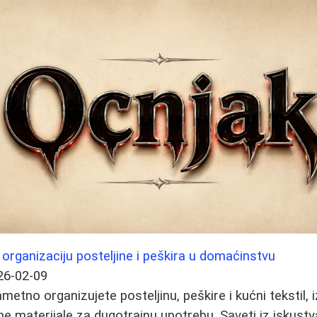
 organizaciju posteljine i peškira u domaćinstvu
26-02-09
metno organizujete posteljinu, peškire i kućni tekstil,
ne materijale za dugotrajnu upotrebu. Saveti iz iskustv