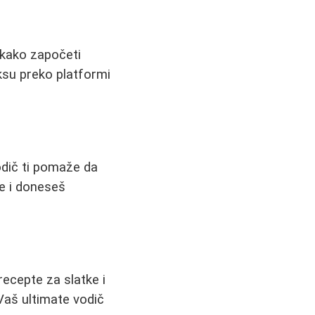
 kako započeti
aksu preko platformi
odič ti pomaže da
e i doneseš
recepte za slatke i
 Vaš ultimate vodič