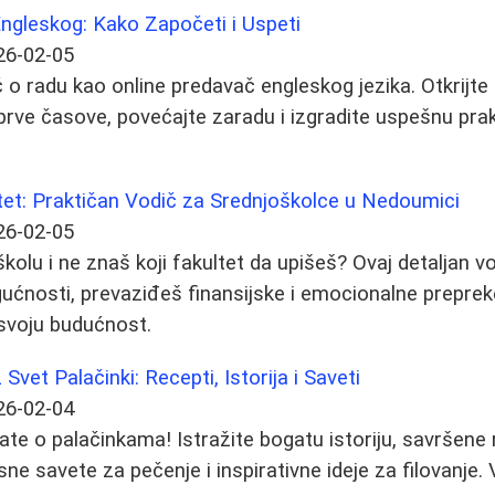
ngleskog: Kako Započeti i Uspeti
26-02-05
o radu kao online predavač engleskog jezika. Otkrijte
e prve časove, povećajte zaradu i izgradite uspešnu pr
tet: Praktičan Vodič za Srednjoškolce u Nedoumici
26-02-05
kolu i ne znaš koji fakultet da upišeš? Ovaj detaljan v
ućnosti, prevaziđeš finansijske i emocionalne preprek
 svoju budućnost.
Svet Palačinki: Recepti, Istorija i Saveti
26-02-04
ate o palačinkama! Istražite bogatu istoriju, savršene 
isne savete za pečenje i inspirativne ideje za filovanje.