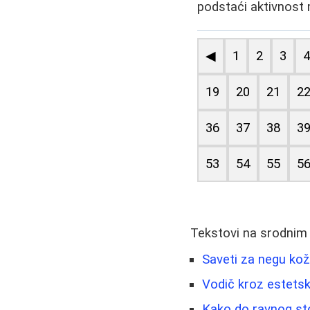
podstaći aktivnost m
◀
1
2
3
19
20
21
2
36
37
38
3
53
54
55
5
Tekstovi na srodnim
Saveti za negu kož
Vodič kroz estetsk
Kako do ravnog st