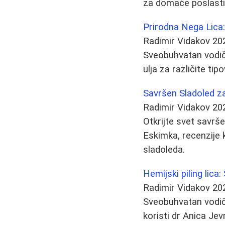
za domaće poslasti
Prirodna Nega Lica:
Radimir Vidakov
20
Sveobuhvatan vodič 
ulja za različite ti
Savršen Sladoled za
Radimir Vidakov
20
Otkrijte svet savr
Eskimka, recenzije 
sladoleda.
Hemijski piling lica
Radimir Vidakov
20
Sveobuhvatan vodič 
koristi dr Anica Je