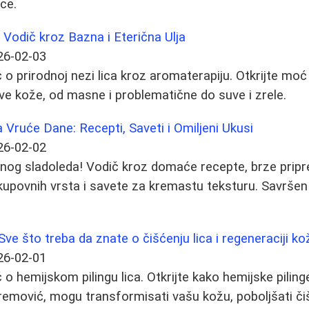
ce.
 Vodič kroz Bazna i Eterična Ulja
26-02-03
o prirodnoj nezi lica kroz aromaterapiju. Otkrijte moć 
pove kože, od masne i problematične do suve i zrele.
 Vruće Dane: Recepti, Saveti i Omiljeni Ukusi
26-02-02
šenog sladoleda! Vodič kroz domaće recepte, brze prip
kupovnih vrsta i savete za kremastu teksturu. Savršen v
: Sve što treba da znate o čišćenju lica i regeneraciji ko
26-02-01
o hemijskom pilingu lica. Otkrijte kako hemijske piling
vremović, mogu transformisati vašu kožu, poboljšati čiš