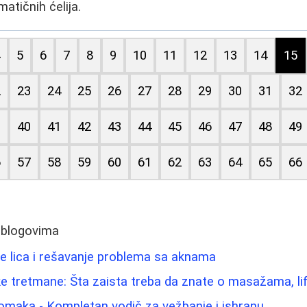
atičnih ćelija.
4
5
6
7
8
9
10
11
12
13
14
15
2
23
24
25
26
27
28
29
30
31
32
9
40
41
42
43
44
45
46
47
48
49
6
57
58
59
60
61
62
63
64
65
66
 blogovima
e lica i rešavanje problema sa aknama
e tretmane: Šta zaista treba da znate o masažama, lif
omaka - Kompletan vodič za vežbanje i ishranu