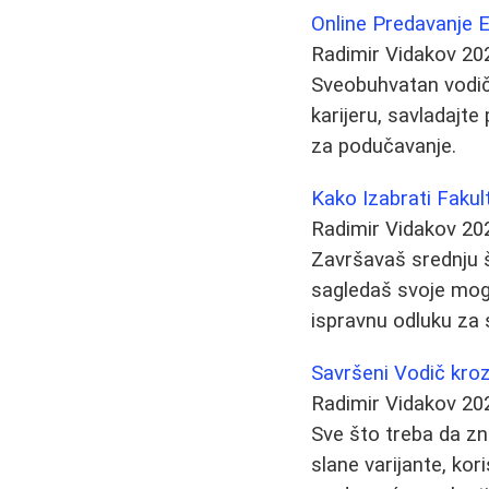
Online Predavanje E
Radimir Vidakov
20
Sveobuhvatan vodič 
karijeru, savladajt
za podučavanje.
Kako Izabrati Fakul
Radimir Vidakov
20
Završavaš srednju š
sagledaš svoje mog
ispravnu odluku za
Savršeni Vodič kroz 
Radimir Vidakov
20
Sve što treba da zn
slane varijante, kor