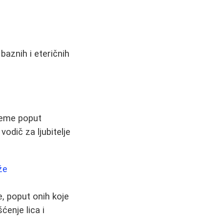
baznih i eteričnih
reme poput
odič za ljubitelje
že
e, poput onih koje
ćenje lica i