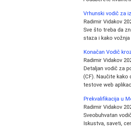
Vrhunski vodič za i
Radimir Vidakov
20
Sve što treba da zn
staza i kako vožnja 
Konačan Vodič kroz
Radimir Vidakov
20
Detaljan vodič za 
(CF). Naučite kako do
testove web aplikac
Prekvalifikacija u 
Radimir Vidakov
20
Sveobuhvatan vodič 
Iskustva, saveti, ce