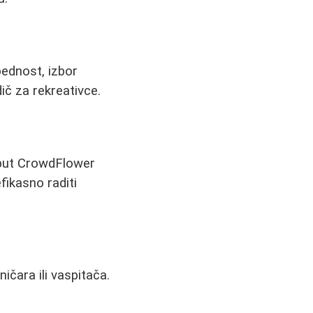
bednost, izbor
dič za rekreativce.
oput CrowdFlower
efikasno raditi
ičara ili vaspitača.