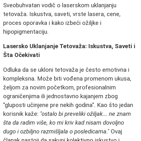
Sveobuhvatan vodič o laserskom uklanjanju
tetovaža. Iskustva, saveti, vrste lasera, cene,
proces oporavka i kako izbeći ožiljke i
hipopigmentaciju.
Lasersko Uklanjanje Tetovaža: Iskustva, Saveti i
Šta Očekivati
Odluka da se ukloni tetovaža je često emotivna i
kompleksna. Može biti vođena promenom ukusa,
željom za novim početkom, profesionalnim
ograničenjima ili jednostavno kajanjem zbog
"gluposti učinjene pre nekih godina". Kao što jedan
korisnik kaže:
"ostalo bi preveliki ožiljak... ne znam
šta da radim više, ko mi kriv kad nisam dovoljno
dugo i ozbiljno razmišljala o posledicama."
Ovaj
članak nastoji da sakupi kolektivno iskustvo i