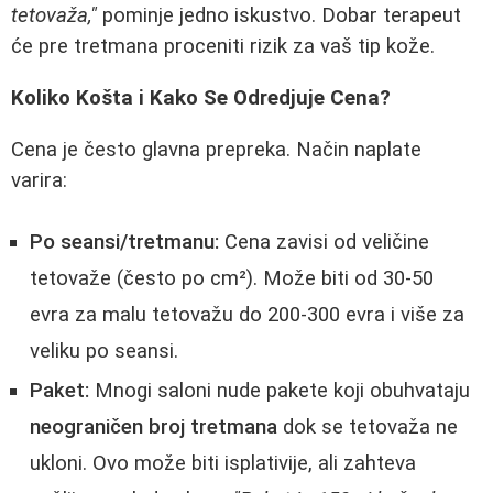
tetovaža,"
pominje jedno iskustvo. Dobar terapeut
će pre tretmana proceniti rizik za vaš tip kože.
Koliko Košta i Kako Se Odredjuje Cena?
Cena je često glavna prepreka. Način naplate
varira:
Po seansi/tretmanu:
Cena zavisi od veličine
tetovaže (često po cm²). Može biti od 30-50
evra za malu tetovažu do 200-300 evra i više za
veliku po seansi.
Paket:
Mnogi saloni nude pakete koji obuhvataju
neograničen broj tretmana
dok se tetovaža ne
ukloni. Ovo može biti isplativije, ali zahteva