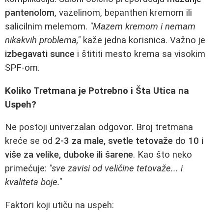
pantenolom
, vazelinom, bepanthen kremom ili
salicilnim melemom.
"Mazem kremom i nemam
nikakvih problema,"
kaže jedna korisnica. Važno je
izbegavati sunce
i štititi mesto krema sa visokim
SPF-om.
Koliko Tretmana je Potrebno i Šta Uticа na
Uspeh?
Ne postoji univerzalan odgovor. Broj tretmana
kreće se od
2-3 za male, svetle tetovaže
do
10 i
više za velike, duboke ili šarene
. Kao što neko
primećuje:
"sve zavisi od veličine tetovaže... i
kvaliteta boje."
Faktori koji utiču na uspeh: