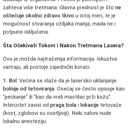
zahteva više tretmana. Glavna prednost je što
ne
oštećuje okolno zdravo tkivo
u istoj meri, te je
mogućnost stvaranja ožiljaka manja, mada ne i
potpuno isključena.
Šta Očekivati Tokom i Nakon Tretmana Lasera?
Ovo je možda najtraženija informacija. Iskustva
variraju, ali postoje zajednički koraci.
1. Bol:
Većina se slaže da je lasersko uklanjanje
bolnije od tetoviranja
. Osećaj se često opisuje kao
"peckanje" ili "kao da vreli mastilac prži kožu".
Intenzitet zavisi od
praga bola
i
lokacije
tetovaže
(kost, zglobovi su osetljiviji). Neki saloni nude
lokalnu anesteziju.