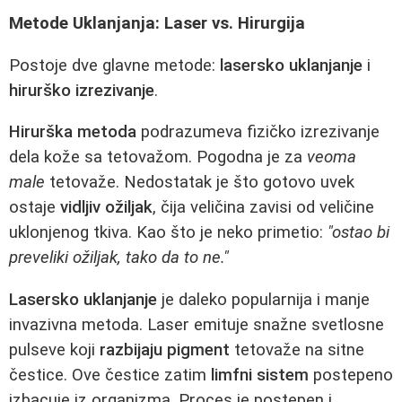
Metode Uklanjanja: Laser vs. Hirurgija
Postoje dve glavne metode:
lasersko uklanjanje
i
hirurško izrezivanje
.
Hirurška metoda
podrazumeva fizičko izrezivanje
dela kože sa tetovažom. Pogodna je za
veoma
male
tetovaže. Nedostatak je što gotovo uvek
ostaje
vidljiv ožiljak
, čija veličina zavisi od veličine
uklonjenog tkiva. Kao što je neko primetio:
"ostao bi
preveliki ožiljak, tako da to ne."
Lasersko uklanjanje
je daleko popularnija i manje
invazivna metoda. Laser emituje snažne svetlosne
pulseve koji
razbijaju pigment
tetovaže na sitne
čestice. Ove čestice zatim
limfni sistem
postepeno
izbacuje iz organizma. Proces je postepen i