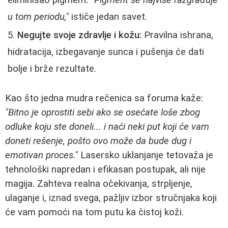
u tom periodu,"
ističe jedan savet.
Negujte svoje zdravlje i kožu:
Pravilna ishrana,
hidratacija, izbegavanje sunca i pušenja će dati
bolje i brže rezultate.
Kao što jedna mudra rečenica sa foruma kaže:
"Bitno je oprostiti sebi ako se osećate loše zbog
odluke koju ste doneli... i naći neki put koji će vam
doneti rešenje, pošto ovo može da bude dug i
emotivan proces."
Lasersko uklanjanje tetovaža je
tehnološki napredan i efikasan postupak, ali nije
magija. Zahteva realna očekivanja, strpljenje,
ulaganje i, iznad svega, pažljiv izbor stručnjaka koji
će vam pomoći na tom putu ka čistoj koži.