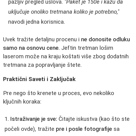
pažljiv pregled uslova.
"Paket je 150e i kažu da
uključuje onoliko tretmana koliko je potrebno,"
navodi jedna korisnica.
Uvek tražite detaljnu procenu i
ne donosite odluku
samo na osnovu cene
. Jeftin tretman lošim
laserom može na kraju koštati više zbog dodatnih
tretmana za popravljanje štete.
Praktični Saveti i Zaključak
Pre nego što krenete u proces, evo nekoliko
ključnih koraka:
Istraživanje je sve:
Čitajte iskustva (kao što ste
počeli ovde), tražite
pre i posle fotografije
sa