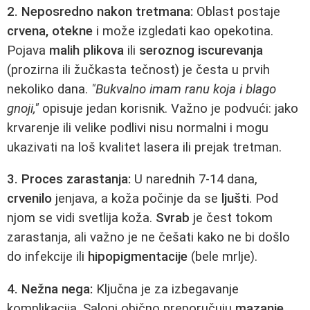
2. Neposredno nakon tretmana:
Oblast postaje
crvena, otekne
i može izgledati kao opekotina.
Pojava
malih plikova
ili
seroznog iscurevanja
(prozirna ili žučkasta tečnost) je česta u prvih
nekoliko dana.
"Bukvalno imam ranu koja i blago
gnoji,"
opisuje jedan korisnik. Važno je podvući: jako
krvarenje ili velike podlivi nisu normalni i mogu
ukazivati na loš kvalitet lasera ili prejak tretman.
3. Proces zarastanja:
U narednih 7-14 dana,
crvenilo
jenjava, a koža počinje da se
ljušti
. Pod
njom se vidi svetlija koža.
Svrab
je čest tokom
zarastanja, ali važno je ne češati kako ne bi došlo
do infekcije ili
hipopigmentacije
(bele mrlje).
4. Nežna negа:
Ključna je za izbegavanje
komplikacija. Saloni obično preporučuju
mazanje