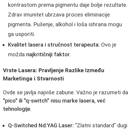
kontrastom prema pigmentu daje bolje rezultate.
Zdrav imunitet ubrzava proces eliminacije
pigmenta. Pušenje, alkohol i loša ishrana mogu
ga usporiti.
Kvalitet lasera i stručnost terapeuta:
Ovo je
možda
najkritičniji faktor
.
Vrste Lasera: Pravljenje Razlike Između
Marketinga i Stvarnosti
Ovde se javlja najviše zabune. Važno je razumeti da
"pico" ili "q-switch" nisu marke lasera, već
tehnologije
.
Q-Switched Nd:YAG Laser:
"Zlatni standard" dugi