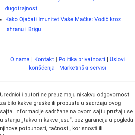
dugotrajnost
Kako Ojačati Imunitet Vaše Mačke: Vodič kroz
Ishranu i Brigu
O nama
|
Kontakt
|
Politika privatnosti
|
Uslovi
korišćenja
|
Marketinški servisi
Urednici i autori ne preuzimaju nikakvu odgovornost
za bilo kakve greške ili propuste u sadržaju ovog
sajta. Informacije sadržane na ovom sajtu pružaju se
u stanju „takvom kakve jesu“, bez garancija u pogledu
njihove potpunosti, tačnosti, korisnosti ili