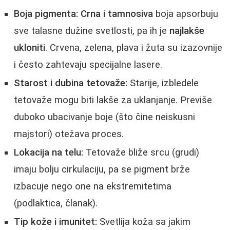
Boja pigmenta:
Crna i tamnosiva
boja apsorbuju
sve talasne dužine svetlosti, pa ih je
najlakše
ukloniti
. Crvena, zelena, plava i žuta su izazovnije
i često zahtevaju specijalne lasere.
Starost i dubina tetovaže:
Starije, izbledele
tetovaže mogu biti lakše za uklanjanje. Previše
duboko ubacivanje boje (što čine neiskusni
majstori) otežava proces.
Lokacija na telu:
Tetovaže bliže srcu (grudi)
imaju bolju cirkulaciju, pa se pigment brže
izbacuje nego one na ekstremitetima
(podlaktica, članak).
Tip kože i imunitet:
Svetlija koža sa jakim