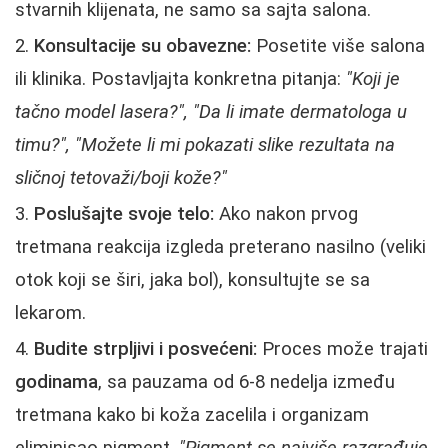
stvarnih klijenata, ne samo sa sajta salona.
Konsultacije su obavezne:
Posetite više salona
ili klinika. Postavljajta konkretna pitanja:
"Koji je
tačno model lasera?", "Da li imate dermatologa u
timu?", "Možete li mi pokazati slike rezultata na
sličnoj tetovaži/boji kože?"
Poslušajte svoje telo:
Ako nakon prvog
tretmana reakcija izgleda preterano nasilno (veliki
otok koji se širi, jaka bol), konsultujte se sa
lekarom.
Budite strpljivi i posvećeni:
Proces može trajati
godinama
, sa pauzama od 6-8 nedelja između
tretmana kako bi koža zacelila i organizam
eliminisao pigment.
"Pigment se najviše razgrađuje