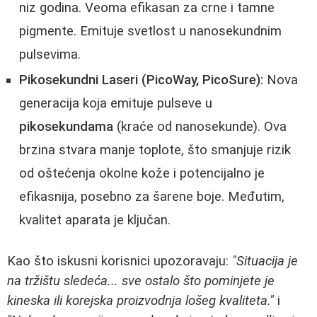
niz godina. Veoma efikasan za crne i tamne
pigmente. Emituje svetlost u nanosekundnim
pulsevima.
Pikosekundni Laseri (PicoWay, PicoSure):
Nova
generacija koja emituje pulseve u
pikosekundama
(kraće od nanosekunde). Ova
brzina stvara manje toplote, što smanjuje rizik
od oštećenja okolne kože i potencijalno je
efikasnija, posebno za šarene boje. Međutim,
kvalitet aparata je ključan.
Kao što iskusni korisnici upozoravaju:
"Situacija je
na tržištu sledeća... sve ostalo što pominjete je
kineska ili korejska proizvodnja lošeg kvaliteta."
i