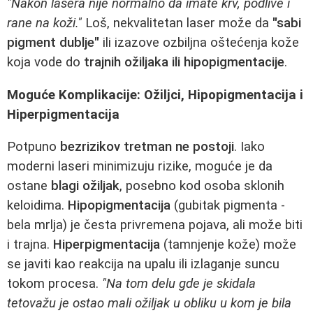
"Nakon lasera nije normalno da imate krv, podlive i
rane na koži."
Loš, nekvalitetan laser može da
"sabi
pigment dublje"
ili izazove ozbiljna oštećenja kože
koja vode do
trajnih ožiljaka ili hipopigmentacije
.
Moguće Komplikacije: Ožiljci, Hipopigmentacija i
Hiperpigmentacija
Potpuno
bezrizikov tretman ne postoji
. Iako
moderni laseri minimizuju rizike, moguće je da
ostane
blagi ožiljak
, posebno kod osoba sklonih
keloidima.
Hipopigmentacija
(gubitak pigmenta -
bela mrlja) je česta privremena pojava, ali može biti
i trajna.
Hiperpigmentacija
(tamnjenje kože) može
se javiti kao reakcija na upalu ili izlaganje suncu
tokom procesa.
"Na tom delu gde je skidala
tetovažu je ostao mali ožiljak u obliku u kom je bila