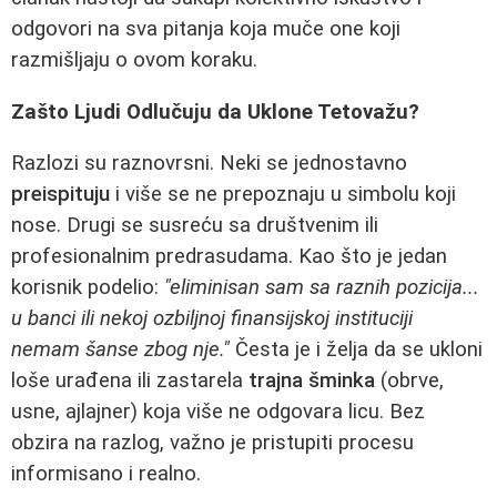
odgovori na sva pitanja koja muče one koji
razmišljaju o ovom koraku.
Zašto Ljudi Odlučuju da Uklone Tetovažu?
Razlozi su raznovrsni. Neki se jednostavno
preispituju
i više se ne prepoznaju u simbolu koji
nose. Drugi se susreću sa društvenim ili
profesionalnim predrasudama. Kao što je jedan
korisnik podelio:
"eliminisan sam sa raznih pozicija...
u banci ili nekoj ozbiljnoj finansijskoj instituciji
nemam šanse zbog nje."
Česta je i želja da se ukloni
loše urađena ili zastarela
trajna šminka
(obrve,
usne, ajlajner) koja više ne odgovara licu. Bez
obzira na razlog, važno je pristupiti procesu
informisano i realno.