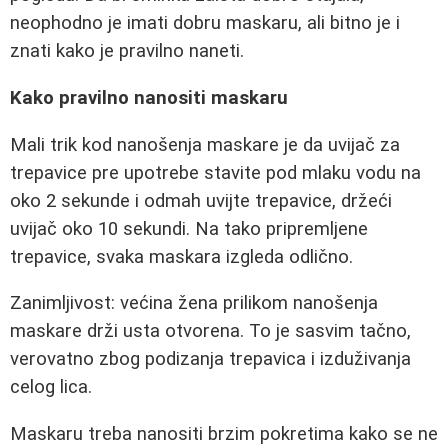
neophodno je imati dobru maskaru, ali bitno je i
znati kako je pravilno naneti.
Kako pravilno nanositi maskaru
Mali trik kod nanošenja maskare je da uvijač za
trepavice pre upotrebe stavite pod mlaku vodu na
oko 2 sekunde i odmah uvijte trepavice, držeći
uvijač oko 10 sekundi. Na tako pripremljene
trepavice, svaka maskara izgleda odlično.
Zanimljivost: većina žena prilikom nanošenja
maskare drži usta otvorena. To je sasvim tačno,
verovatno zbog podizanja trepavica i izduživanja
celog lica.
Maskaru treba nanositi brzim pokretima kako se ne