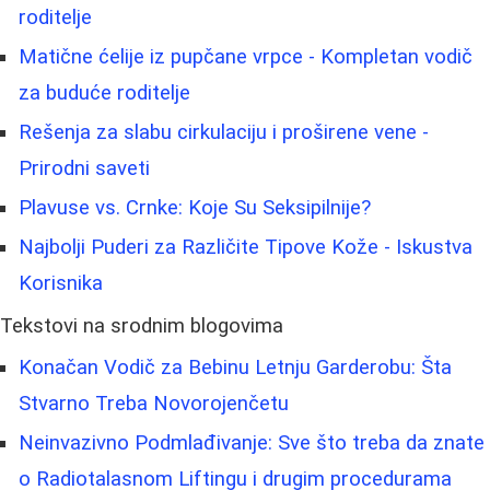
roditelje
Matične ćelije iz pupčane vrpce - Kompletan vodič
za buduće roditelje
Rešenja za slabu cirkulaciju i proširene vene -
Prirodni saveti
Plavuse vs. Crnke: Koje Su Seksipilnije?
Najbolji Puderi za Različite Tipove Kože - Iskustva
Korisnika
Tekstovi na srodnim blogovima
Konačan Vodič za Bebinu Letnju Garderobu: Šta
Stvarno Treba Novorojenčetu
Neinvazivno Podmlađivanje: Sve što treba da znate
o Radiotalasnom Liftingu i drugim procedurama