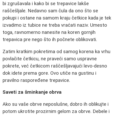
bi zgrušavala i kako bi se trepavice lakše
raščešljale. Nedavno sam čula da ono što se
pokupi i ostane na samom kraju četkice kada je tek
izvadimo iz tubice ne treba vraćati naziv. Umesto
toga, ravnomerno nanesite na koren gornjih
trepavica pre nego što ih počnete oblikovati.
Zatim kratkim pokretima od samog korena ka vrhu
povlačite četkicu, ne praveći samo uspravne
pokrete, već četkicom raščešljavajući levo-desno
dok idete prema gore. Ovo utiče na gustinu i
pravilno raspoređene trepavice.
Saveti za šminkanje obrva
Ako su vaše obrve neposlušne, dobro ih oblikujte i
potom ukrotite prozirnim gelom za obrve. Debele i