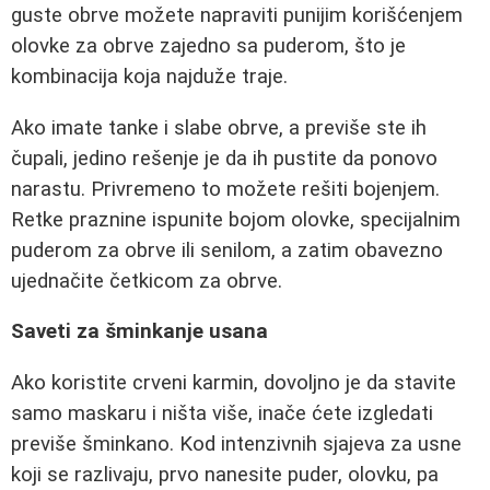
guste obrve možete napraviti punijim korišćenjem
olovke za obrve zajedno sa puderom, što je
kombinacija koja najduže traje.
Ako imate tanke i slabe obrve, a previše ste ih
čupali, jedino rešenje je da ih pustite da ponovo
narastu. Privremeno to možete rešiti bojenjem.
Retke praznine ispunite bojom olovke, specijalnim
puderom za obrve ili senilom, a zatim obavezno
ujednačite četkicom za obrve.
Saveti za šminkanje usana
Ako koristite crveni karmin, dovoljno je da stavite
samo maskaru i ništa više, inače ćete izgledati
previše šminkano. Kod intenzivnih sjajeva za usne
koji se razlivaju, prvo nanesite puder, olovku, pa