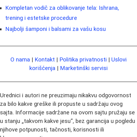
Kompletan vodič za oblikovanje tela: Ishrana,
trening i estetske procedure
Najbolji šamponi i balsami za vašu kosu
O nama
|
Kontakt
|
Politika privatnosti
|
Uslovi
korišćenja
|
Marketinški servisi
Urednici i autori ne preuzimaju nikakvu odgovornost
za bilo kakve greške ili propuste u sadržaju ovog
sajta. Informacije sadržane na ovom sajtu pružaju se
u stanju „takvom kakve jesu“, bez garancija u pogledu
njihove potpunosti, tačnosti, korisnosti ili