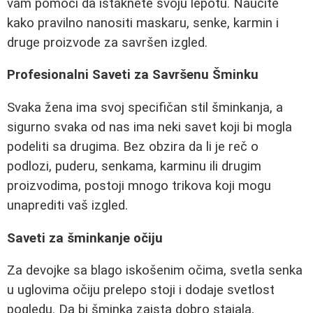
vam pomoći da istaknete svoju lepotu. Naučite
kako pravilno nanositi maskaru, senke, karmin i
druge proizvode za savršen izgled.
Profesionalni Saveti za Savršenu Šminku
Svaka žena ima svoj specifičan stil šminkanja, a
sigurno svaka od nas ima neki savet koji bi mogla
podeliti sa drugima. Bez obzira da li je reč o
podlozi, puderu, senkama, karminu ili drugim
proizvodima, postoji mnogo trikova koji mogu
unaprediti vaš izgled.
Saveti za šminkanje očiju
Za devojke sa blago iskošenim očima, svetla senka
u uglovima očiju prelepo stoji i dodaje svetlost
pogledu. Da bi šminka zaista dobro stajala,