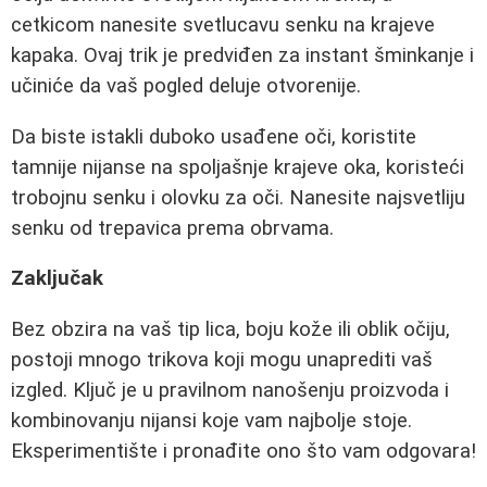
cetkicom nanesite svetlucavu senku na krajeve
kapaka. Ovaj trik je predviđen za instant šminkanje i
učiniće da vaš pogled deluje otvorenije.
Da biste istakli duboko usađene oči, koristite
tamnije nijanse na spoljašnje krajeve oka, koristeći
trobojnu senku i olovku za oči. Nanesite najsvetliju
senku od trepavica prema obrvama.
Zaključak
Bez obzira na vaš tip lica, boju kože ili oblik očiju,
postoji mnogo trikova koji mogu unaprediti vaš
izgled. Ključ je u pravilnom nanošenju proizvoda i
kombinovanju nijansi koje vam najbolje stoje.
Eksperimentište i pronađite ono što vam odgovara!