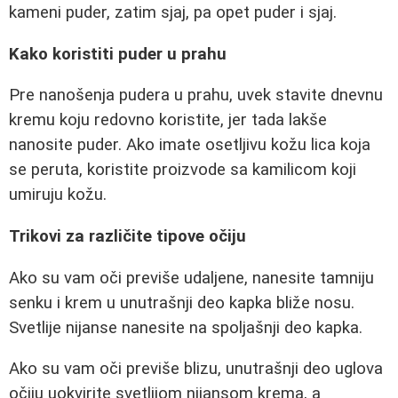
kameni puder, zatim sjaj, pa opet puder i sjaj.
Kako koristiti puder u prahu
Pre nanošenja pudera u prahu, uvek stavite dnevnu
kremu koju redovno koristite, jer tada lakše
nanosite puder. Ako imate osetljivu kožu lica koja
se peruta, koristite proizvode sa kamilicom koji
umiruju kožu.
Trikovi za različite tipove očiju
Ako su vam oči previše udaljene, nanesite tamniju
senku i krem u unutrašnji deo kapka bliže nosu.
Svetlije nijanse nanesite na spoljašnji deo kapka.
Ako su vam oči previše blizu, unutrašnji deo uglova
očiju uokvirite svetlijom nijansom krema, a