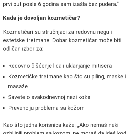
prvi put posle 6 godina sam izašla bez pudera.
Kada je dovoljan kozmetičar?
Kozmetičari su stručnjaci za redovnu negu i
estetske tretmane. Dobar kozmetičar može biti
odličan izbor za:
Redovno čišćenje lica i uklanjanje mitisera
Kozmetičke tretmane kao što su piling, maske i
masaže
Savete o svakodnevnoj nezi kože
Prevenciju problema sa kožom
Kao što jedna korisnica kaže:
Ako nemaš neki
ozbiljniji problem sa kozom, ne moraš da ideš kod