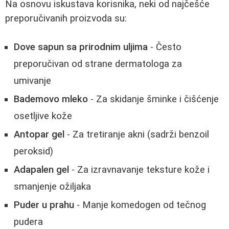
Na osnovu iskustava korisnika, neki od najčešće
preporučivanih proizvoda su:
Dove sapun sa prirodnim uljima
- Često
preporučivan od strane dermatologa za
umivanje
Bademovo mleko
- Za skidanje šminke i čišćenje
osetljive kože
Antopar gel
- Za tretiranje akni (sadrži benzoil
peroksid)
Adapalen gel
- Za izravnavanje teksture kože i
smanjenje ožiljaka
Puder u prahu
- Manje komedogen od tečnog
pudera