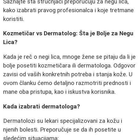
Saznajte šta stručnjaci preporučuju za negu lica,
kako izabrati pravog profesionalca i koje tretmane
koristiti.
Kozmetičar vs Dermatolog: Šta je Bolje za Negu
Lica?
Kada je reč o negi lica, mnoge žene se pitaju da li je
bolje posetiti kozmetičara ili dermatologa. Odgovor
zavisi od vaših konkretnih potreba i stanja kože. U
ovom članku ćemo detaljno razmotriti prednosti i
mane oba pristupa, kao i iskustva korisnika.
Kada izabrati dermatologa?
Dermatolozi su lekari specijalizovani za kožu i
njenih bolesti. Preporučuje se da ih posetite u
sledećim situacijama: