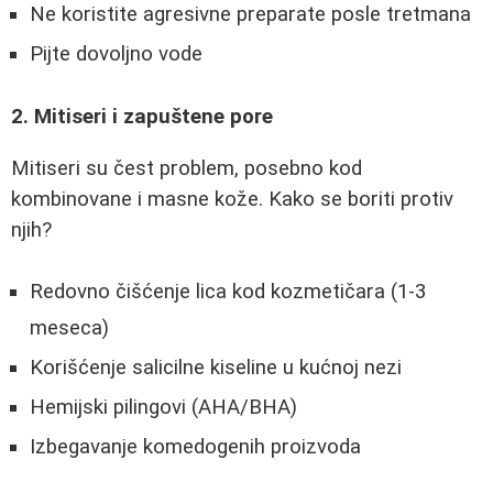
Ne koristite agresivne preparate posle tretmana
Pijte dovoljno vode
2. Mitiseri i zapuštene pore
Mitiseri su čest problem, posebno kod
kombinovane i masne kože. Kako se boriti protiv
njih?
Redovno čišćenje lica kod kozmetičara (1-3
meseca)
Korišćenje salicilne kiseline u kućnoj nezi
Hemijski pilingovi (AHA/BHA)
Izbegavanje komedogenih proizvoda