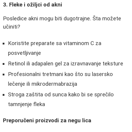
3. Fleke i ožiljci od akni
Posledice akni mogu biti dugotrajne. Šta možete
učiniti?
Koristite preparate sa vitaminom C za
posvetljivanje
Retinol ili adapalen gel za izravnavanje teksture
Profesionalni tretmani kao što su lasersko
lečenje ili mikrodermabrazija
Stroga zaštita od sunca kako bi se sprečilo
tamnjenje fleka
Preporučeni proizvodi za negu lica