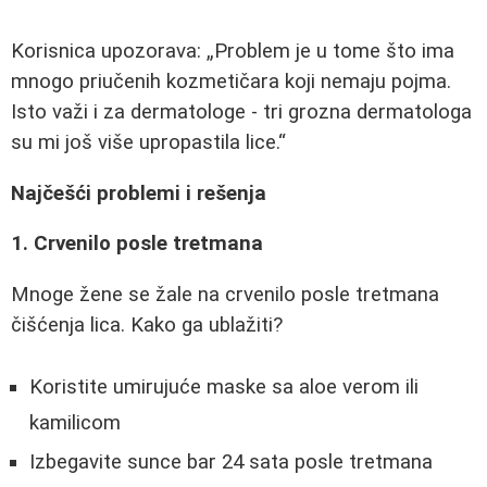
Korisnica upozorava:
Problem je u tome što ima
mnogo priučenih kozmetičara koji nemaju pojma.
Isto važi i za dermatologe - tri grozna dermatologa
su mi još više upropastila lice.
Najčešći problemi i rešenja
1. Crvenilo posle tretmana
Mnoge žene se žale na crvenilo posle tretmana
čišćenja lica. Kako ga ublažiti?
Koristite umirujuće maske sa aloe verom ili
kamilicom
Izbegavite sunce bar 24 sata posle tretmana