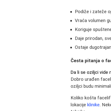
Podiže i zateže op
Vraća volumen gu
Koriguje spušten
Daje prirodan, sv
Ostaje dugotrajan
Česta pitanja o fa
Da li se oziljci vid
Dobro urađen facelif
oziljci budu minimalni 
Koliko košta faceli
lokacije
klinike
. Nek