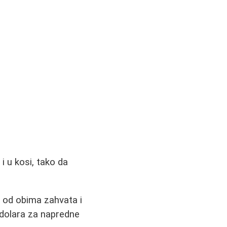
i u kosi, tako da
i od obima zahvata i
 dolara za napredne