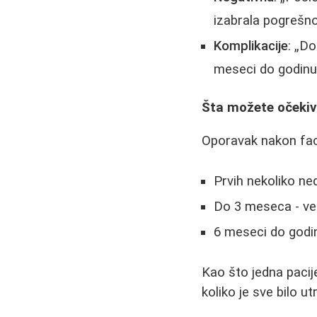
izabrala pogrešno
Komplikacije
:
Dob
meseci do godinu d
Šta možete očekiv
Oporavak nakon face
Prvih nekoliko ne
Do 3 meseca - već
6 meseci do godin
Kao što jedna pacij
koliko je sve bilo ut