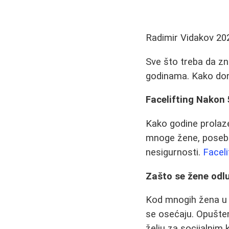
Radimir Vidakov
20
Sve što treba da zna
godinama. Kako don
Facelifting Nakon 5
Kako godine prolaze,
mnoge žene, posebn
nesigurnosti.
Faceli
Zašto se žene odlu
Kod mnogih žena u z
se osećaju. Opušten
želju za socijalni