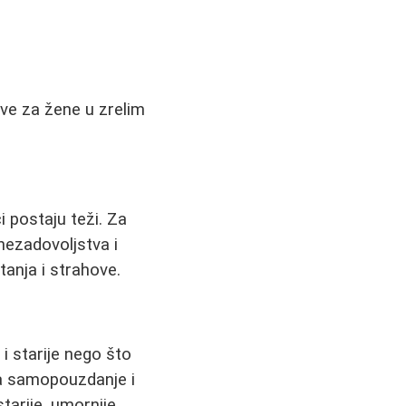
ive za žene u zrelim
i postaju teži. Za
ezadovoljstva i
tanja i strahove.
i starije nego što
na samopouzdanje i
tarije, umornije...