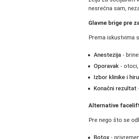
nesrećna sam, nezad
Glavne brige pre z
Prema iskustvima s
Anestezija
- brin
Oporavak
- otoci
Izbor klinike i hir
Konačni rezultat
-
Alternative facelif
Pre nego što se odl
Botox
- privremen