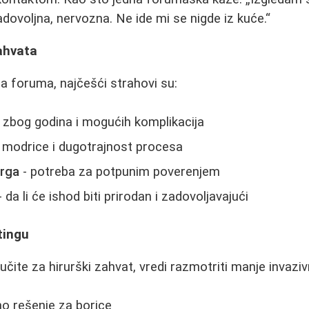
ovoljna, nervozna. Ne ide mi se nigde iz kuće.
ahvata
a foruma, najčešći strahovi su:
e zbog godina i mogućih komplikacija
, modrice i dugotrajnost procesa
urga
- potreba za potpunim poverenjem
 da li će ishod biti prirodan i zadovoljavajući
tingu
učite za hirurški zahvat, vredi razmotriti manje invaz
o rešenje za borice