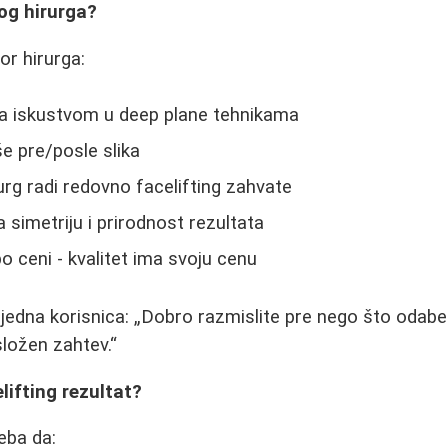
og hirurga?
or hirurga:
sa iskustvom u deep plane tehnikama
še pre/posle slika
rurg radi redovno facelifting zahvate
 simetriju i prirodnost rezultata
o ceni - kvalitet ima svoju cenu
jedna korisnica:
Dobro razmislite pre nego što odabere
složen zahtev.
lifting rezultat?
eba da: