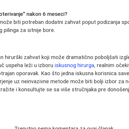
doterivanje" nakon 6 meseci?
ože biti potreban dodatni zahvat poput podizanja spo
 pilinga za sitnije bore.
an hirurški zahvat koji može dramatično poboljšati izgled
juč uspeha leži u izboru
iskusnog hirurga
, realnim očeki
rajan oporavak. Kao što jedna iskusna korisnica savet
jenje uz neinvazivne metode može biti bolji izbor za 
stražite i konsultujte se sa više stručnjaka pre donoše
Trenutno nema komentara za ovaj članak.