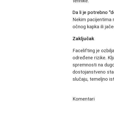
tehnike.
Da li je potrebno "
Nekim pacijentima m
očnog kapka ili jačeg
Zaključak
Facelifting je ozbilj
određene rizike. Kl
spremnosti na dugot
dostojanstveno star
slučaju, temeljno i
Komentari