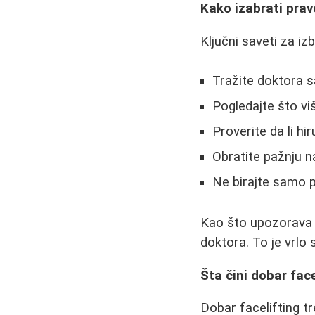
Kako izabrati prav
Ključni saveti za izb
Tražite doktora 
Pogledajte što vi
Proverite da li hi
Obratite pažnju na
Ne birajte samo p
Kao što upozorava 
doktora. To je vrlo 
Šta čini dobar face
Dobar facelifting tr