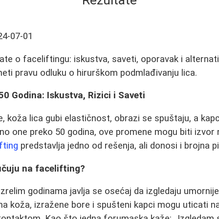
Rezultate
24-07-01
te o faceliftingu: iskustva, saveti, oporavak i alternat
eti pravu odluku o hirurškom podmlađivanju lica.
0 Godina: Iskustva, Rizici i Saveti
 koža lica gubi elastičnost, obrazi se spuštaju, a kapc
o one preko 50 godina, ove promene mogu biti izvor n
fting
predstavlja jedno od rešenja, ali donosi i brojna pi
čuju na facelifting?
relim godinama javlja se osećaj da izgledaju umornije 
a koža, izražene bore i spušteni kapci mogu uticati 
m kontaktom. Kao što jedna forumaska kaže:
Izgledam s