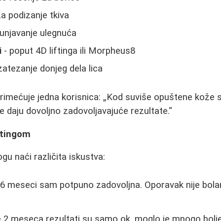
za podizanje tkiva
unjavanje ulegnuća
i
- poput 4D liftinga ili Morpheus8
zatezanje donjeg dela lica
rimećuje jedna korisnica:
Kod suviše opuštene kože 
ne daju dovoljno zadovoljavajuće rezultate.
ftingom
 naći različita iskustva:
6 meseci sam potpuno zadovoljna. Oporavak nije bolan, 
 2 meseca rezultati su samo ok, moglo je mnogo bolj