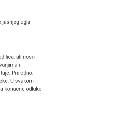
ljašnjeg ugla
 lica, ali nosi i
vanjima i
uje: Prirodno,
neke. U svakom
nja konačne odluke.