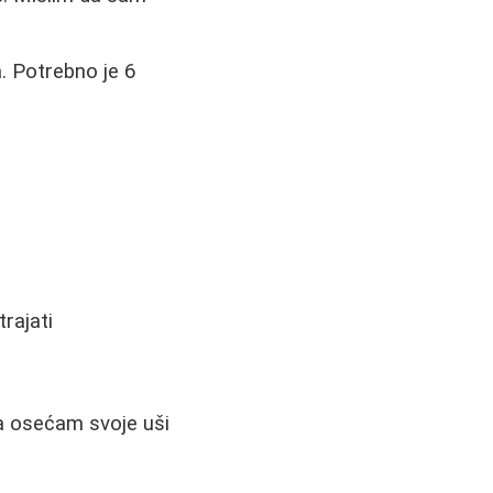
. Potrebno je 6
rajati
a osećam svoje uši