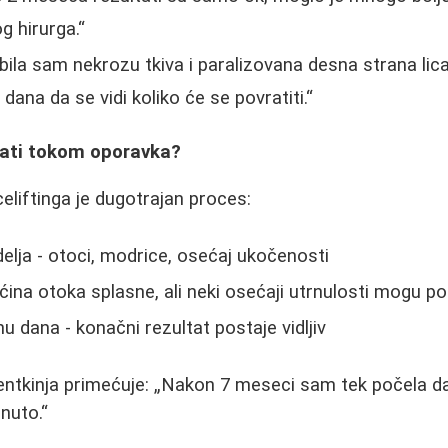
g hirurga.
ila sam nekrozu tkiva i paralizovana desna strana lica
ana da se vidi koliko će se povratiti.
ati tokom oporavka?
liftinga je dugotrajan proces:
delja - otoci, modrice, osećaj ukočenosti
ina otoka splasne, ali neki osećaji utrnulosti mogu pot
u dana - konačni rezultat postaje vidljiv
entkinja primećuje:
Nakon 7 meseci sam tek počela d
rnuto.