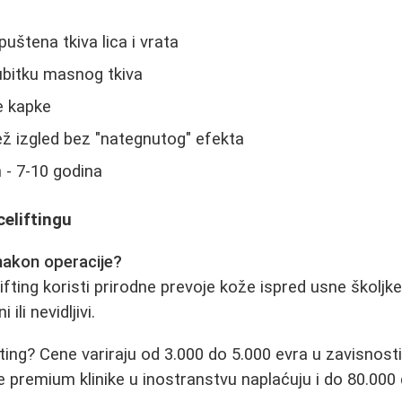
uštena tkiva lica i vrata
bitku masnog tkiva
e kapke
ež izgled bez "nategnutog" efekta
 - 7-10 godina
celiftingu
e nakon operacije?
ting koristi prirodne prevoje kože ispred usne školjke 
ili nevidljivi.
fting? Cene variraju od 3.000 do 5.000 evra u zavisnost
e premium klinike u inostranstvu naplaćuju i do 80.000