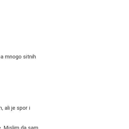
sa mnogo sitnih
ali je spor i
e. Mislim da sam