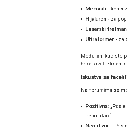
Mezoniti
- konci 
Hijaluron
- za pop
Laserski tretman
Ultraformer
- za 
Međutim, kao što p
bora, ovi tretmani 
Iskustva sa faceli
Na forumima se mogu
Pozitivna
:
Posle 
neprijatan.
Negativna
:
Posle