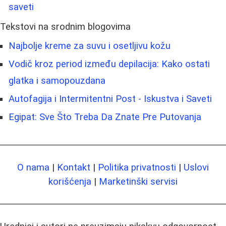
saveti
Tekstovi na srodnim blogovima
Najbolje kreme za suvu i osetljivu kožu
Vodič kroz period između depilacija: Kako ostati
glatka i samopouzdana
Autofagija i Intermitentni Post - Iskustva i Saveti
Egipat: Sve Što Treba Da Znate Pre Putovanja
O nama
|
Kontakt
|
Politika privatnosti
|
Uslovi
korišćenja
|
Marketinški servisi