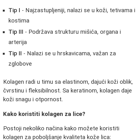
Tip I
- Najzastupljeniji, nalazi se u koži, tetivama i
kostima
Tip III
- Podržava strukturu mišića, organa i
arterija
Tip II
- Nalazi se u hrskavicama, važan za
zglobove
Kolagen radi u timu sa elastinom, dajući koži oblik,
čvrstinu i fleksibilnost. Sa keratinom, kolagen daje
koži snagu i otpornost.
Kako koristiti kolagen za lice?
Postoji nekoliko načina kako možete koristiti
kolagen za poboljšanje kvaliteta kože lica: