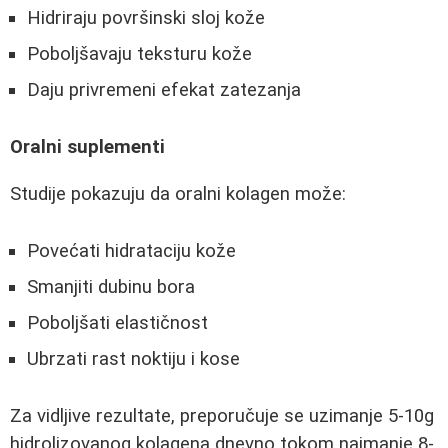
Hidriraju površinski sloj kože
Poboljšavaju teksturu kože
Daju privremeni efekat zatezanja
Oralni suplementi
Studije pokazuju da oralni kolagen može:
Povećati hidrataciju kože
Smanjiti dubinu bora
Poboljšati elastičnost
Ubrzati rast noktiju i kose
Za vidljive rezultate, preporučuje se uzimanje 5-10g
hidrolizovanog kolagena dnevno tokom najmanje 8-