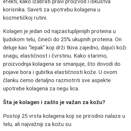
efekti, kako izabrati pravi proizvod i iskustva
korisnika. Saveti za upotrebu kolagena u
kozmetičkoj rutini.
Kolagen je jedan od najzastupljenijih proteina u
ljudskom telu, čineći do 25% ukupnih proteina. On
deluje kao "lepak" koji drži tkiva zajedno, dajući koži
snagu, elastičnost i čvrstinu. Kako starimo,
proizvodnja kolagena se smanjuje, što dovodi do
pojave bora i gubitka elastičnosti kože. U ovom
članku ćemo detaljno razmotriti sve aspekte
upotrebe kolagena za negu lica.
Šta je kolagen i zašto je važan za kožu?
Postoji 25 vrsta kolagena koji se prirodno nalaze u
telu, ali najvažniji za kožu su: