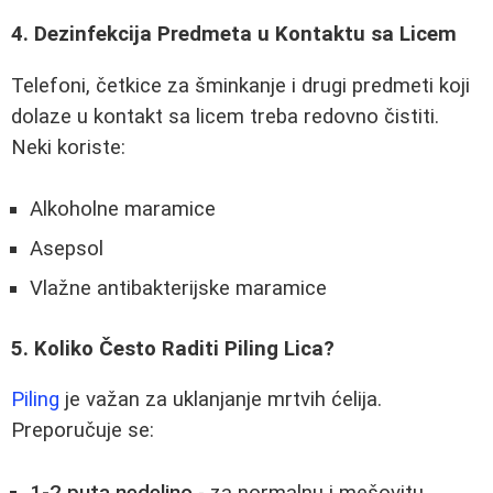
4. Dezinfekcija Predmeta u Kontaktu sa Licem
Telefoni, četkice za šminkanje i drugi predmeti koji
dolaze u kontakt sa licem treba redovno čistiti.
Neki koriste:
Alkoholne maramice
Asepsol
Vlažne antibakterijske maramice
5. Koliko Često Raditi Piling Lica?
Piling
je važan za uklanjanje mrtvih ćelija.
Preporučuje se:
1-2 puta nedeljno
- za normalnu i mešovitu