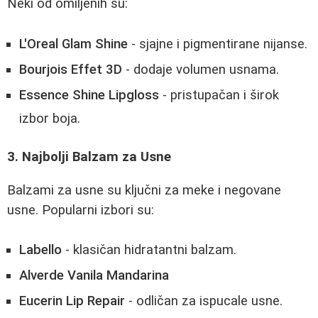
Neki od omiljenih su:
L'Oreal Glam Shine
- sjajne i pigmentirane nijanse.
Bourjois Effet 3D
- dodaje volumen usnama.
Essence Shine Lipgloss
- pristupačan i širok
izbor boja.
3. Najbolji Balzam za Usne
Balzami za usne su ključni za meke i negovane
usne. Popularni izbori su:
Labello
- klasičan hidratantni balzam.
Alverde Vanila Mandarina
Eucerin Lip Repair
- odličan za ispucale usne.