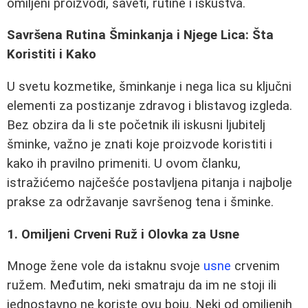
omiljeni proizvodi, saveti, rutine i iskustva.
Savršena Rutina Šminkanja i Njege Lica: Šta
Koristiti i Kako
U svetu kozmetike, šminkanje i nega lica su ključni
elementi za postizanje zdravog i blistavog izgleda.
Bez obzira da li ste početnik ili iskusni ljubitelj
šminke, važno je znati koje proizvode koristiti i
kako ih pravilno primeniti. U ovom članku,
istražićemo najčešće postavljena pitanja i najbolje
prakse za održavanje savršenog tena i šminke.
1. Omiljeni Crveni Ruž i Olovka za Usne
Mnoge žene vole da istaknu svoje
usne
crvenim
ružem. Međutim, neki smatraju da im ne stoji ili
jednostavno ne koriste ovu boju. Neki od omiljenih