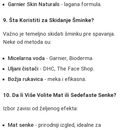
Garnier Skin Naturals
- lagana formula.
9. Šta Koristiti za Skidanje Šminke?
Važno je temeljno skidati šminku pre spavanja.
Neke od metoda su:
Micelarna voda
- Garnier, Bioderma.
Uljani čistači
- DHC, The Face Shop.
Božja rukavica
- meka i efikasna.
10. Da li Više Volite Mat ili Sedefaste Senke?
Izbor zavisi od željenog efekta:
Mat senke
- prirodniji izgled, idealne za