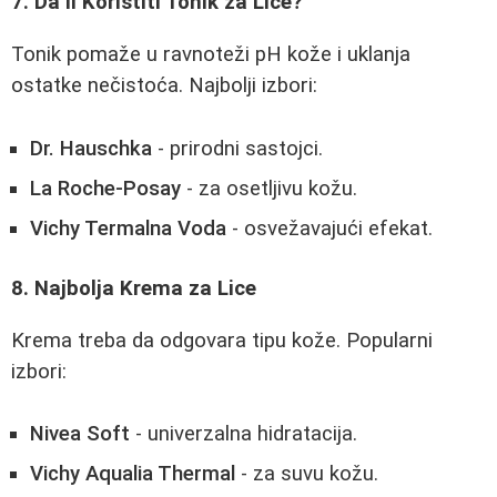
7. Da li Koristiti Tonik za Lice?
Tonik pomaže u ravnoteži pH kože i uklanja
ostatke nečistoća. Najbolji izbori:
Dr. Hauschka
- prirodni sastojci.
La Roche-Posay
- za osetljivu kožu.
Vichy Termalna Voda
- osvežavajući efekat.
8. Najbolja Krema za Lice
Krema treba da odgovara tipu kože. Popularni
izbori:
Nivea Soft
- univerzalna hidratacija.
Vichy Aqualia Thermal
- za suvu kožu.