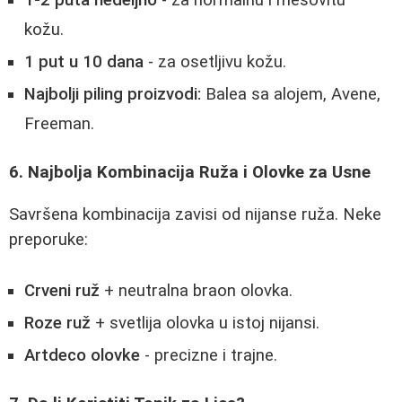
kožu.
1 put u 10 dana
- za osetljivu kožu.
Najbolji piling proizvodi:
Balea sa alojem, Avene,
Freeman.
6. Najbolja Kombinacija Ruža i Olovke za Usne
Savršena kombinacija zavisi od nijanse ruža. Neke
preporuke:
Crveni ruž
+ neutralna braon olovka.
Roze ruž
+ svetlija olovka u istoj nijansi.
Artdeco olovke
- precizne i trajne.