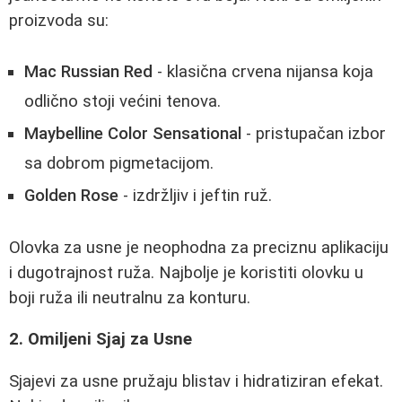
proizvoda su:
Mac Russian Red
- klasična crvena nijansa koja
odlično stoji većini tenova.
Maybelline Color Sensational
- pristupačan izbor
sa dobrom pigmetacijom.
Golden Rose
- izdržljiv i jeftin ruž.
Olovka za usne je neophodna za preciznu aplikaciju
i dugotrajnost ruža. Najbolje je koristiti olovku u
boji ruža ili neutralnu za konturu.
2. Omiljeni Sjaj za Usne
Sjajevi za usne pružaju blistav i hidratiziran efekat.