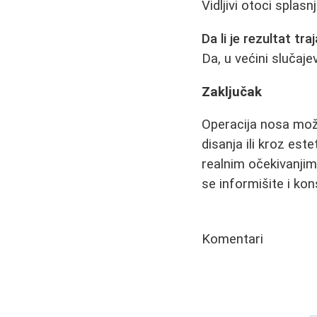
Vidljivi otoci splas
Da li je rezultat tra
Da, u većini slučaj
Zaključak
Operacija nosa može
disanja ili kroz est
realnim očekivanjim
se informišite i ko
Komentari