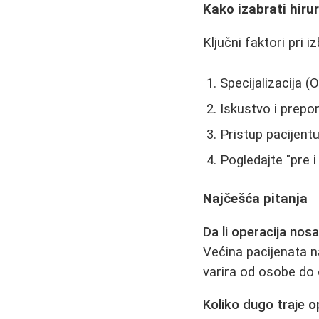
Kako izabrati hiru
Ključni faktori pri i
Specijalizacija (O
Iskustvo i prepo
Pristup pacijent
Pogledajte "pre i
Najčešća pitanja
Da li operacija nosa
Većina pacijenata n
varira od osobe do o
Koliko dugo traje 