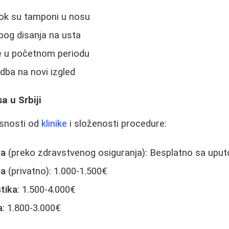
dok su tamponi u nosu
zbog disanja na usta
e u početnom periodu
odba na novi izgled
a u Srbiji
isnosti od
klinike
i složenosti procedure:
ma
(preko zdravstvenog osiguranja): Besplatno sa upu
ma
(privatno): 1.000-1.500€
tika
: 1.500-4.000€
a
: 1.800-3.000€