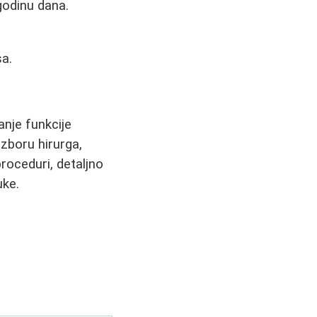
 godinu dana.
sa.
anje funkcije
izboru hirurga,
roceduri, detaljno
uke.