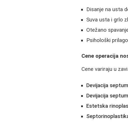
Disanje na usta 
Suva usta i grlo 
Otežano spavanj
Psihološki prilag
Cene operacija nos
Cene variraju u zav
Devijacija septu
Devijacija septu
Estetska rinoplas
Septorinoplastik