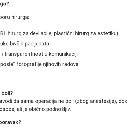
rga?
zboru hirurga:
RL hirurg za devijacije, plastični hirurg za estetiku)
ruke bivših pacijenata
u i transparentnost u komunikaciji
 posle" fotografije njihovih radova
 boli?
avodi da sama operacija ne boli (zbog anestezije), dok
sobe, ali je obično podnošljiv.
oporavak?