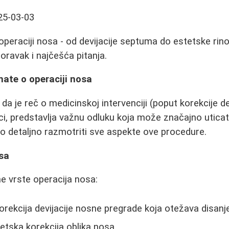
25-03-03
peraciji nosa - od devijacije septuma do estetske rino
oravak i najčešća pitanja.
nate o operaciji nosa
o da je reč o medicinskoj intervenciji (poput korekcije de
ci, predstavlja važnu odluku koja može značajno uticati
 detaljno razmotriti sve aspekte ove procedure.
osa
e vrste operacija nosa:
orekcija devijacije nosne pregrade koja otežava disanj
etska korekcija oblika nosa