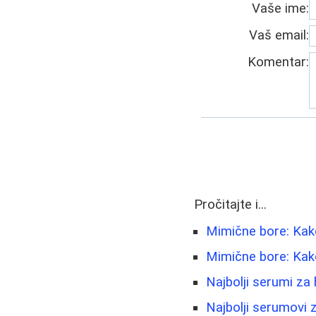
Vaše ime:
Vaš email:
Komentar:
Pročitajte i...
Mimične bore: Kako 
Mimične bore: Kako 
Najbolji serumi za 
Najbolji serumovi z