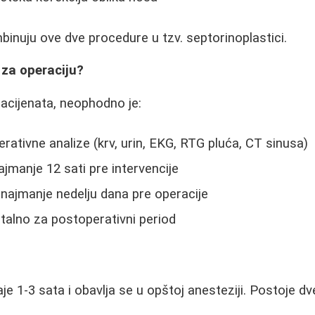
binuju ove dve procedure u tzv. septorinoplastici.
 za operaciju?
acijenata, neophodno je:
erativne analize (krv, urin, EKG, RTG pluća, CT sinusa)
 najmanje 12 sati pre intervencije
 najmanje nedelju dana pre operacije
talno za postoperativni period
je 1-3 sata i obavlja se u opštoj anesteziji. Postoje d