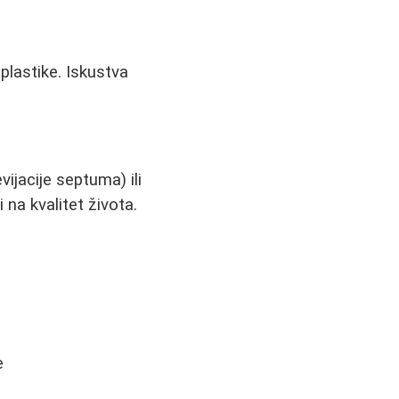
plastike. Iskustva
vijacije septuma) ili
 na kvalitet života.
e