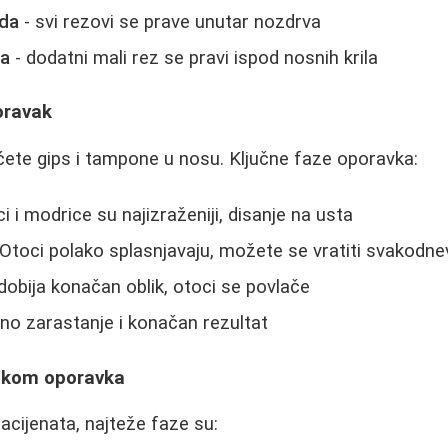
da
- svi rezovi se prave unutar nozdrva
da
- dodatni mali rez se pravi ispod nosnih krila
oravak
ćete gips i tampone u nosu. Ključne faze oporavka:
ci i modrice su najizraženiji, disanje na usta
 Otoci polako splasnjavaju, možete se vratiti svakodn
dobija konačan oblik, otoci se povlače
no zarastanje i konačan rezultat
tokom oporavka
cijenata, najteže faze su: