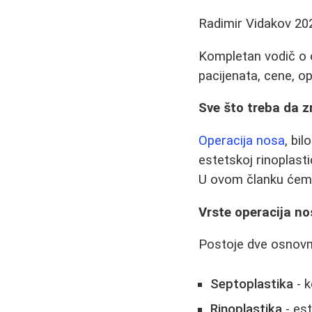
Radimir Vidakov
20
Kompletan vodič o o
pacijenata, cene, op
Sve što treba da z
Operacija nosa
, bil
estetskoj rinoplasti
U ovom članku ćemo
Vrste operacija n
Postoje dve osnovn
Septoplastika
- k
Rinoplastika
- est