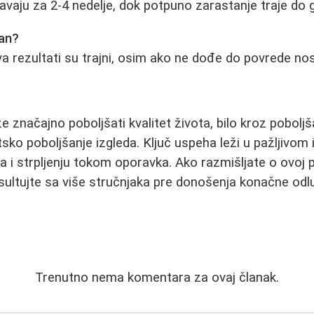
njavaju za 2-4 nedelje, dok potpuno zarastanje traje do
jan?
eva rezultati su trajni, osim ako ne dođe do povrede no
 značajno poboljšati kvalitet života, bilo kroz poboljš
etsko poboljšanje izgleda. Ključ uspeha leži u pažljivom 
a i strpljenju tokom oporavka. Ako razmišljate o ovoj p
nsultujte sa više stručnjaka pre donošenja konačne odl
Trenutno nema komentara za ovaj članak.