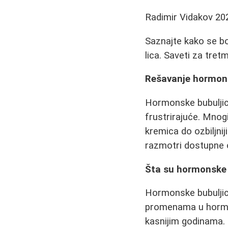
Radimir Vidakov
20
Saznajte kako se bor
lica. Saveti za tre
Rešavanje hormonsk
Hormonske bubuljic
frustrirajuće. Mnog
kremica do ozbiljni
razmotri dostupne o
Šta su hormonske 
Hormonske bubuljic
promenama u hormona
kasnijim godinama. 