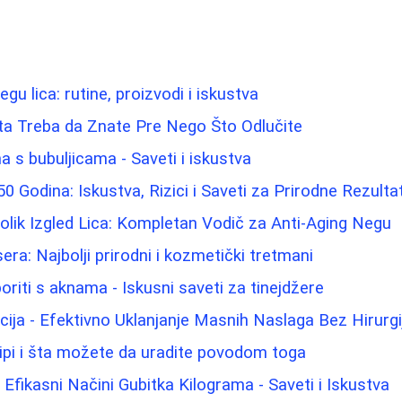
egu lica: rutine, proizvodi i iskustva
ta Treba da Znate Pre Nego Što Odlučite
 s bubuljicama - Saveti i iskustva
0 Godina: Iskustva, Rizici i Saveti za Prirodne Rezulta
lik Izgled Lica: Kompletan Vodič za Anti-Aging Negu
sera: Najbolji prirodni i kozmetički tretmani
oriti s aknama - Iskusni saveti za tinejdžere
cija - Efektivno Uklanjanje Masnih Naslaga Bez Hirurgi
ipi i šta možete da uradite povodom toga
 Efikasni Načini Gubitka Kilograma - Saveti i Iskustva