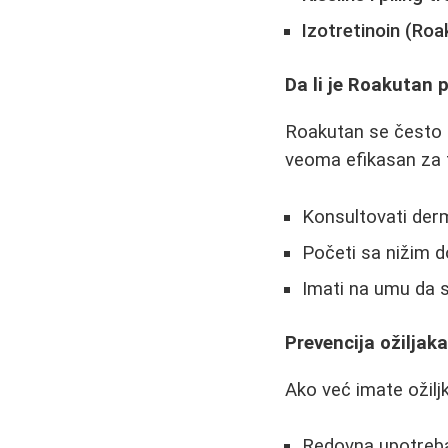
Izotretinoin (Roa
Da li je Roakutan 
Roakutan se često s
veoma efikasan za
Konsultovati derm
Početi sa nižim d
Imati na umu da s
Prevencija ožiljaka
Ako već imate ožiljk
Redovna upotreba