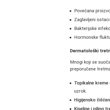
Povećana proizvo
Zaglavljeni ostac
Bakterijske infekc
Hormonske fluktua
Dermatološki tret
Mnogi koji se suoč
preporučene tretma
Topikalne kreme
uzrok.
Higijensko čišćenj
Kiseline i piling t