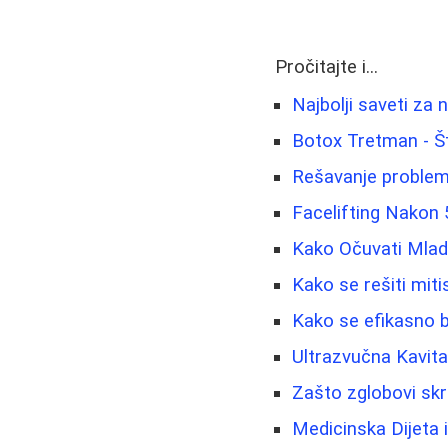
Pročitajte i...
Najbolji saveti za n
Botox Tretman - Š
Rešavanje problema
Facelifting Nakon 5
Kako Očuvati Mlado
Kako se rešiti miti
Kako se efikasno b
Ultrazvučna Kavita
Zašto zglobovi skr
Medicinska Dijeta i