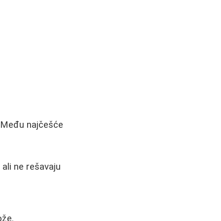
. Među najčešće
, ali ne rešavaju
ože.