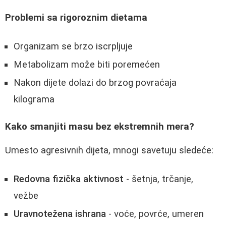
Problemi sa rigoroznim dietama
Organizam se brzo iscrpljuje
Metabolizam može biti poremećen
Nakon dijete dolazi do brzog povraćaja
kilograma
Kako smanjiti masu bez ekstremnih mera?
Umesto agresivnih dijeta, mnogi savetuju sledeće:
Redovna fizička aktivnost
- šetnja, trčanje,
vežbe
Uravnotežena ishrana
- voće, povrće, umeren