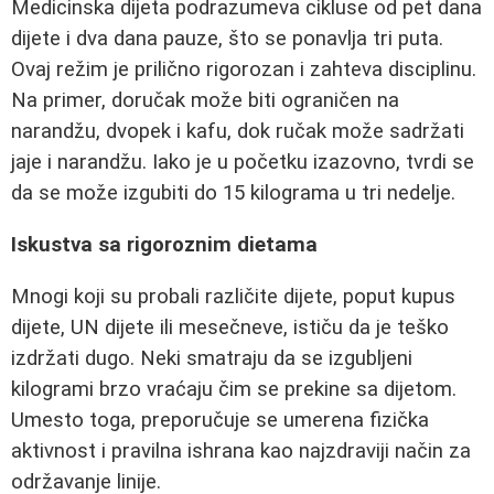
Medicinska dijeta podrazumeva cikluse od pet dana
dijete i dva dana pauze, što se ponavlja tri puta.
Ovaj režim je prilično rigorozan i zahteva disciplinu.
Na primer, doručak može biti ograničen na
narandžu, dvopek i kafu, dok ručak može sadržati
jaje i narandžu. Iako je u početku izazovno, tvrdi se
da se može izgubiti do 15 kilograma u tri nedelje.
Iskustva sa rigoroznim dietama
Mnogi koji su probali različite dijete, poput kupus
dijete, UN dijete ili mesečneve, ističu da je teško
izdržati dugo. Neki smatraju da se izgubljeni
kilogrami brzo vraćaju čim se prekine sa dijetom.
Umesto toga, preporučuje se umerena fizička
aktivnost i pravilna ishrana kao najzdraviji način za
održavanje linije.