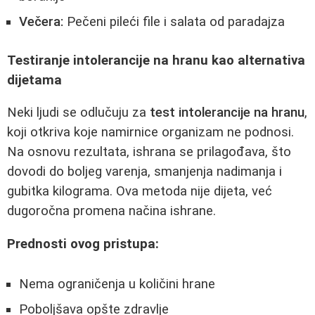
Večera:
Pečeni pileći file i salata od paradajza
Testiranje intolerancije na hranu kao alternativa
dijetama
Neki ljudi se odlučuju za
test intolerancije na hranu
,
koji otkriva koje namirnice organizam ne podnosi.
Na osnovu rezultata, ishrana se prilagođava, što
dovodi do boljeg varenja, smanjenja nadimanja i
gubitka kilograma. Ova metoda nije dijeta, već
dugoročna promena načina ishrane.
Prednosti ovog pristupa:
Nema ograničenja u količini hrane
Poboljšava opšte zdravlje