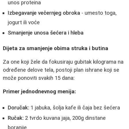
unos proteina
Izbegavanje večernjeg obroka
- umesto toga,
jogurt ili voće
Smanjenje unosa šećera i hleba
Dijeta za smanjenje obima struka i butina
Za one koji žele da fokusiraju gubitak kilograma na
određene delove tela, postoji plan ishrane koji se
može ponoviti svakih 15 dana:
Primer jednodnevnog menija:
Doručak:
1 jabuka, šolja kafe ili čaja bez šećera
Ručak:
2 tvrdo kuvana jaja, 200g dinstane
boranije