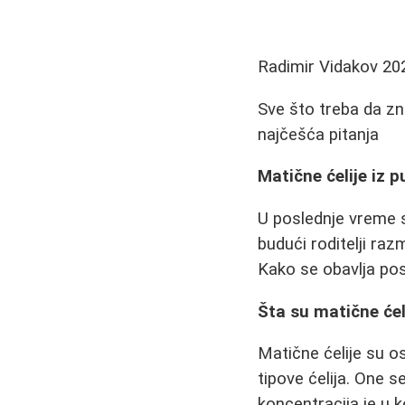
Radimir Vidakov
20
Sve što treba da zna
najčešća pitanja
Matične ćelije iz 
U poslednje vreme s
budući roditelji raz
Kako se obavlja po
Šta su matične ćel
Matične ćelije su o
tipove ćelija. One 
koncentracija je u k