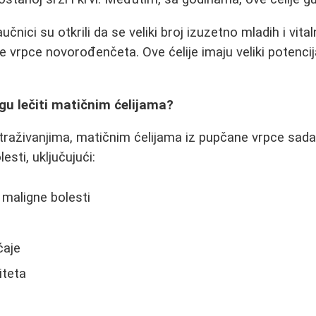
nici su otkrili da se veliki broj izuzetno mladih i vital
e vrpce novorođenčeta. Ove ćelije imaju veliki potencij
gu lečiti matičnim ćelijama?
traživanjima, matičnim ćelijama iz pupčane vrpce sada
esti, uključujući:
 maligne bolesti
aje
iteta