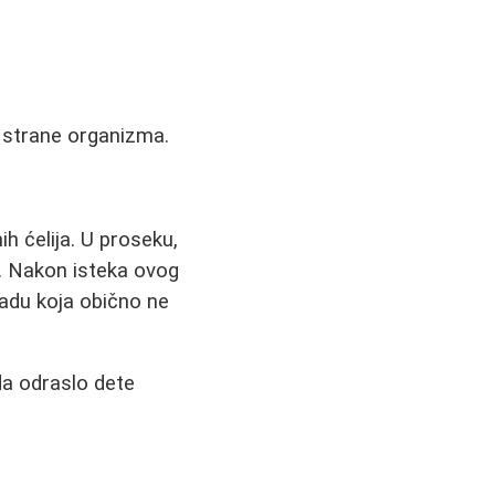
d strane organizma.
ih ćelija. U proseku,
a. Nakon isteka ovog
nadu koja obično ne
da odraslo dete