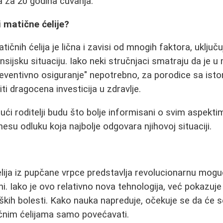
 za 20 godina čuvanja.
i matične ćelije?
ičnih ćelija je lična i zavisi od mnogih faktora, uključ
inansijsku situaciju. Iako neki stručnjaci smatraju da je 
eventivno osiguranje" nepotrebno, za porodice sa ist
ti dragocena investicija u zdravlje.
dući roditelji budu što bolje informisani o svim aspekt
esu odluku koja najbolje odgovara njihovoj situaciji.
lija iz pupčane vrpce predstavlja revolucionarnu mog
i. Iako je ovo relativno nova tehnologija, već pokazuje
ških bolesti. Kako nauka napreduje, očekuje se da će se
ičnim ćelijama samo povećavati.