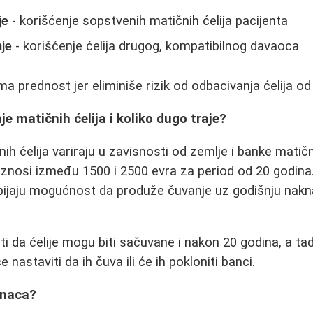
je
- korišćenje sopstvenih matičnih ćelija pacijenta
je
- korišćenje ćelija drugog, kompatibilnog davaoca
ma prednost jer eliminiše rizik od odbacivanja ćelija o
e matičnih ćelija i koliko dugo traje?
h ćelija variraju u zavisnosti od zemlje i banke matičn
 iznosi između 1500 i 2500 evra za period od 20 godin
dobijaju mogućnost da produže čuvanje uz godišnju nak
 da ćelije mogu biti sačuvane i nakon 20 godina, a ta
e nastaviti da ih čuva ili će ih pokloniti banci.
anaca?