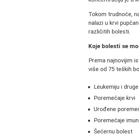
Tokom trudnoće, nauč
nalazi u krvi pupčan
različitih bolesti.
Koje bolesti se mo
Prema najnovijim is
više od 75 teških bol
Leukemiju i druge
Poremećaje krvi
Urođene poremeć
Poremećaje imun
Šećernu bolest