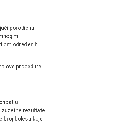
ujući porodičnu
u mnogim
orijom određenih
ima ove procedure
ućnost u
 izuzetne rezultate
 broj bolesti koje