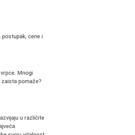
, postupak, cene i
e vrpce. Mnogi
 to zaista pomaže?
vijaju u različite
najveća
be svoju vitalnost.