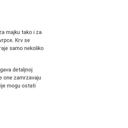
za majku tako i za
vrpce. Krv se
traje samo nekoliko
rgava detaljnoj
m se one zamrzavaju
lije mogu ostati