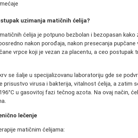
emećaje
ostupak uzimanja matičnih ćelija?
 matičnih ćelija je potpuno bezbolan i bezopasan kako 
eposredno nakon porođaja, nakon presecanja pupčane 
upčane vrpce koji je vezan za placentu, a ceo postupak 
krv se šalje u specijalizovanu laboratoriju gde se podv
e prisustvo virusa i bakterija, vitalnost ćelija, a zati
196°C u gasovitoj fazi tečnog azota. Na ovaj način, će
ma.
enično lečenje
erapije matičnim ćelijama: