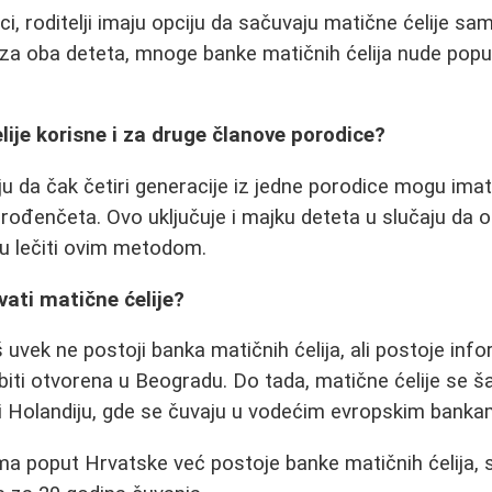
i, roditelji imaju opciju da sačuvaju matične ćelije sam
 za oba deteta, mnoge banke matičnih ćelija nude pop
lije korisne i za druge članove porodice?
u da čak četiri generacije iz jedne porodice mogu imati
orođenčeta. Ovo uključuje i majku deteta u slučaju da 
u lečiti ovim metodom.
ati matične ćelije?
š uvek ne postoji banka matičnih ćelija, ali postoje info
biti otvorena u Beogradu. Do tada, matične ćelije se ša
ili Holandiju, gde se čuvaju u vodećim evropskim bankam
a poput Hrvatske već postoje banke matičnih ćelija, 