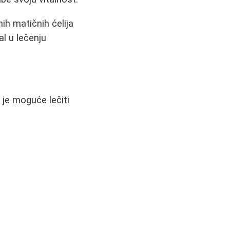
nih matičnih ćelija
al u lečenju
 je moguće lečiti