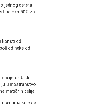
o jednog deteta ili
ust od oko 50% za
 koristi od
oboli od neke od
rmacije da bi do
lju u inostranstvo,
a matičnih ćelija.
sa cenama koje se