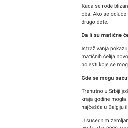
Kada se rode blizanc
oba. Ako se odluče
drugo dete.
Da li su matične će
Istraživanja pokazuj
matičnih ćelija nov
bolesti koje se mog
Gde se mogu sačuv
Trenutno u Srbiji jo
kraja godine mogla 
najčešće u Belgiju 
U susednim zemljam