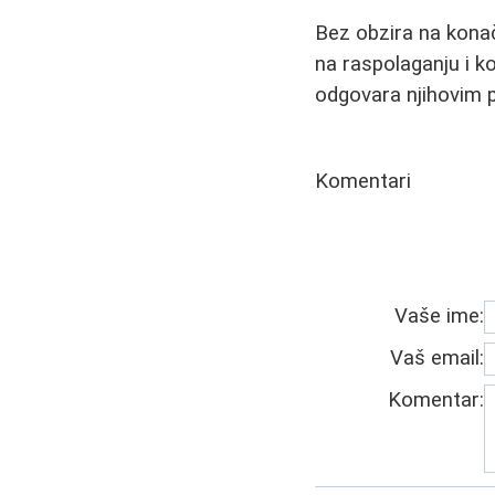
Bez obzira na konačn
na raspolaganju i k
odgovara njihovim 
Komentari
Vaše ime:
Vaš email:
Komentar: