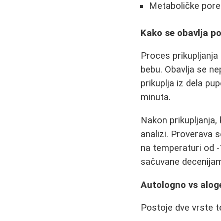
Metaboličke por
Kako se obavlja p
Proces prikupljanja
bebu. Obavlja se n
prikuplja iz dela p
minuta.
Nakon prikupljanja, 
analizi. Proverava s
na temperaturi od -
sačuvane decenija
Autologno vs alog
Postoje dve vrste t