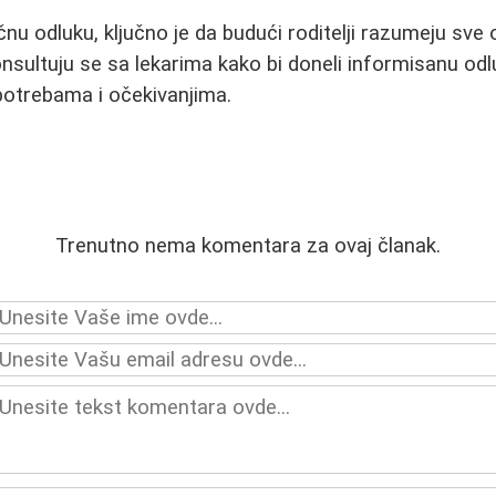
u odluku, ključno je da budući roditelji razumeju sve o
onsultuju se sa lekarima kako bi doneli informisanu odl
potrebama i očekivanjima.
Trenutno nema komentara za ovaj članak.