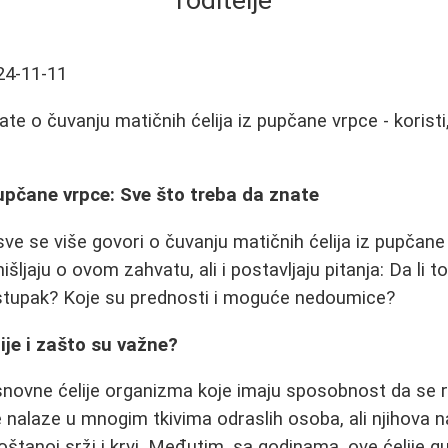
roditelje
24-11-11
te o čuvanju matičnih ćelija iz pupčane vrpce - koristi
pupčane vrpce: Sve što treba da znate
ve se više govori o čuvanju matičnih ćelija iz pupčan
mišljaju o ovom zahvatu, ali i postavljaju pitanja: Da li
stupak? Koje su prednosti i moguće nedoumice?
ije i zašto su važne?
snovne ćelije organizma koje imaju sposobnost da se raz
se nalaze u mnogim tkivima odraslih osoba, ali njihova 
oštanoj srži i krvi. Međutim, sa godinama, ove ćelije gu