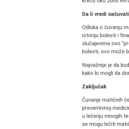
kreću oko 2000 evra
Da li vredi sačuvat
Odluka o čuvanju mat
istoriju bolesti i f
slučajevima ovo "pr
bolesti, ovo može bi
Najvažnije je da bu
kako bi mogli da don
Zaključak
Čuvanje matičnih će
preventivnoj medicin
u lečenju mnogih te
se mogu lečiti mat