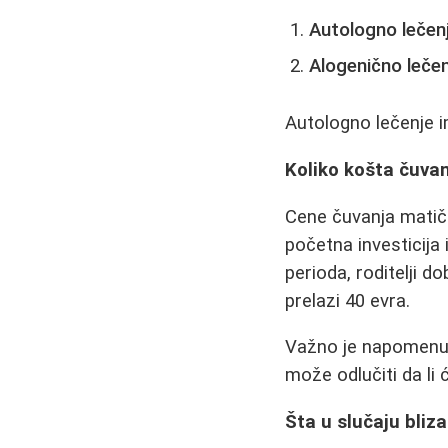
Autologno lečen
Alogenično lečen
Autologno lečenje i
Koliko košta čuvanj
Cene čuvanja matični
početna investicija
perioda, roditelji 
prelazi 40 evra.
Važno je napomenuti
može odlučiti da li ć
Šta u slučaju bliz