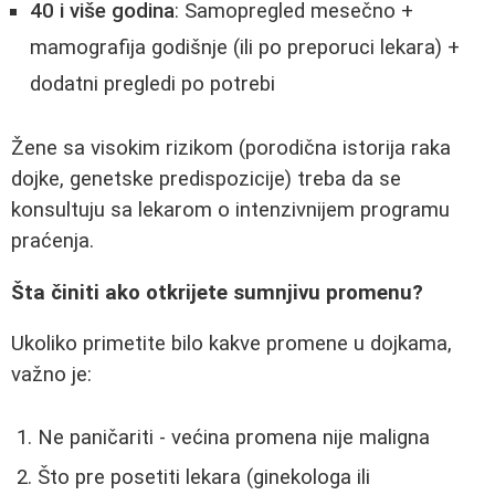
40 i više godina
: Samopregled mesečno +
mamografija godišnje (ili po preporuci lekara) +
dodatni pregledi po potrebi
Žene sa visokim rizikom (porodična istorija raka
dojke, genetske predispozicije) treba da se
konsultuju sa lekarom o intenzivnijem programu
praćenja.
Šta činiti ako otkrijete sumnjivu promenu?
Ukoliko primetite bilo kakve promene u dojkama,
važno je:
Ne paničariti - većina promena nije maligna
Što pre posetiti lekara (ginekologa ili