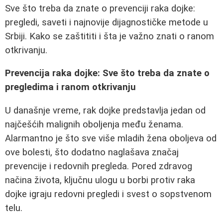
Sve što treba da znate o prevenciji raka dojke:
pregledi, saveti i najnovije dijagnostičke metode u
Srbiji. Kako se zaštititi i šta je važno znati o ranom
otkrivanju.
Prevencija raka dojke: Sve što treba da znate o
pregledima i ranom otkrivanju
U današnje vreme, rak dojke predstavlja jedan od
najčešćih malignih oboljenja među ženama.
Alarmantno je što sve više mladih žena oboljeva od
ove bolesti, što dodatno naglašava značaj
prevencije i redovnih pregleda. Pored zdravog
načina života, ključnu ulogu u borbi protiv raka
dojke igraju redovni pregledi i svest o sopstvenom
telu.