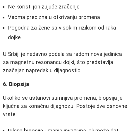
Ne koristi jonizujuće zračenje
Veoma precizna u otkrivanju promena
Pogodna za žene sa visokim rizikom od raka
dojke
U Srbiji je nedavno počela sa radom nova jedinica
za magnetnu rezonancu dojki, što predstavlja
značajan napredak u dijagnostici.
6. Biopsija
Ukoliko se ustanovi sumnjiva promena, biopsija je
ključna za konačnu dijagnozu. Postoje dve osnovne
vrste:
Iglena biopsija
- manje invazivna, ali može dati