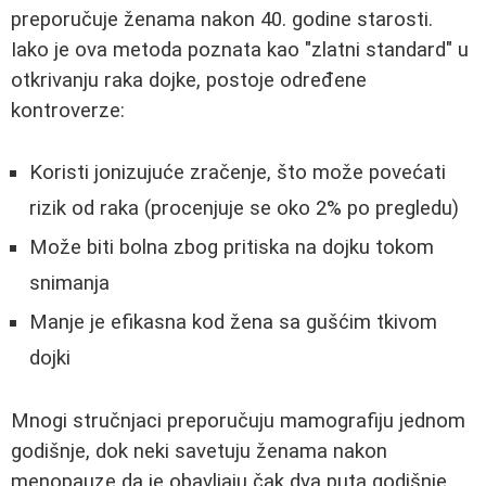
preporučuje ženama nakon 40. godine starosti.
Iako je ova metoda poznata kao "zlatni standard" u
otkrivanju raka dojke, postoje određene
kontroverze:
Koristi jonizujuće zračenje, što može povećati
rizik od raka (procenjuje se oko 2% po pregledu)
Može biti bolna zbog pritiska na dojku tokom
snimanja
Manje je efikasna kod žena sa gušćim tkivom
dojki
Mnogi stručnjaci preporučuju mamografiju jednom
godišnje, dok neki savetuju ženama nakon
menopauze da je obavljaju čak dva puta godišnje.