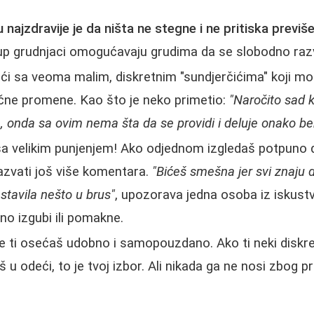
 najzdravije je da ništa ne stegne i ne pritiska previše
up grudnjaci omogućavaju grudima da se slobodno razv
ići sa veoma malim, diskretnim "sundjerčićima" koji mo
ične promene. Kao što je neko primetio:
"Naročito sad k
, onda sa ovim nema šta da se providi i deluje onako be
a velikim punjenjem! Ako odjednom izgledaš potpuno 
zazvati još više komentara.
"Bićeš smešna jer svi znaju d
i stavila nešto u brus"
, upozorava jedna osoba iz iskustva
no izgubi ili pomakne.
se ti osećaš udobno i samopouzdano. Ako ti neki diskr
 u odeći, to je tvoj izbor. Ali nikada ga ne nosi zbog pr