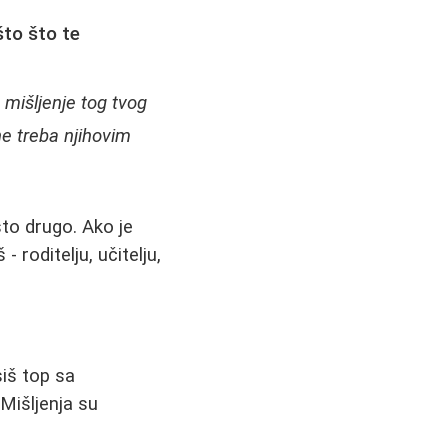
što što te
 mišljenje tog tvog
ne treba njihovim
što drugo. Ako je
 roditelju, učitelju,
siš top sa
 Mišljenja su