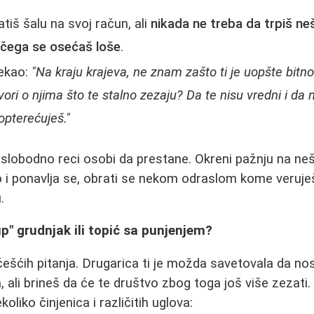
atiš šalu na svoj račun, ali
nikada ne treba da trpiš ne
 čega se osećaš loše
.
rekao:
"Na kraju krajeva, ne znam zašto ti je uopšte bitno
vori o njima što te stalno zezaju? Da te nisu vredni i da 
opterećuješ."
o, slobodno reci osobi da prestane. Okreni pažnju na ne
o i ponavlja se, obrati se nekom odraslom kome veruješ -
.
up" grudnjak ili topić sa punjenjem?
češćih pitanja. Drugarica ti je možda savetovala da no
, ali brineš da će te društvo zbog toga još više zezati.
koliko činjenica i različitih uglova: