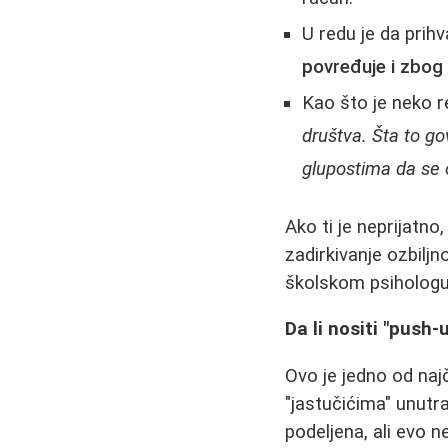
U redu je da prihv
povređuje i zbog
Kao što je neko 
društva. Šta to go
glupostima da se 
Ako ti je neprijatn
zadirkivanje ozbiljn
školskom psihologu
Da li nositi "push-
Ovo je jedno od naj
"jastučićima" unutra
podeljena, ali evo ne