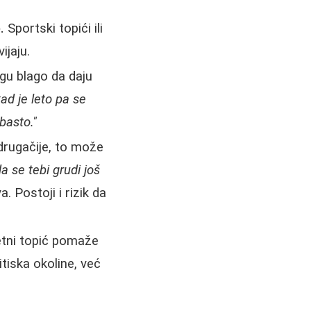
.
Sportski topići ili
ijaju.
gu blago da daju
ad je leto pa se
basto."
drugačije, to može
a se tebi grudi još
. Postoji i rizik da
etni topić pomaže
itiska okoline, već