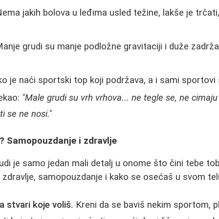
ema jakih bolova u leđima usled težine, lakše je trčati,
anje grudi su manje podložne gravitaciji i duže zadržav
o je naći sportski top koji podržava, a i sami sportovi 
rekao:
"Male grudi su vrh vrhova... ne tegle se, ne cimaj
i se ne nosi."
o? Samopouzdanje i zdravlje
grudi je samo jedan mali detalj u onome što čini tebe t
je zdravlje, samopouzdanje i kako se osećaš u svom tel
 stvari koje voliš.
Kreni da se baviš nekim sportom, p