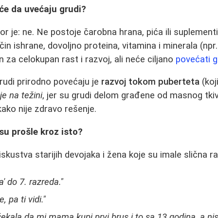
iće da uvećaju grudi?
 je: ne. Ne postoje čarobna hrana, pića ili suplementi 
čin ishrane, dovoljno proteina, vitamina i minerala (npr.
n za celokupan rast i razvoj, ali neće ciljano
povećati g
grudi prirodno povećaju je
razvoj tokom puberteta
(koj
je na težini
, jer su grudi delom građene od masnog tki
ako nije zdravo rešenje.
su prošle kroz isto?
 iskustva starijih devojaka i žena koje su imale slična r
' do 7. razreda."
 pa ti vidi."
ekala da mi mama kupi prvi brus i to sa 13 godina, a ni