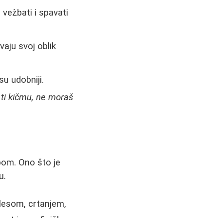
 vežbati i spavati
aju svoj oblik
su udobniji.
u ti kičmu, ne moraš
obom. Ono što je
u.
lesom, crtanjem,