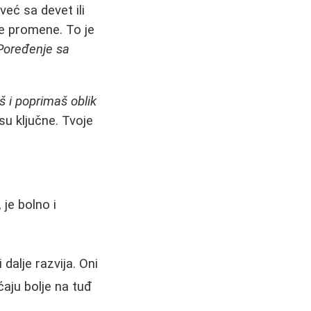
eć sa devet ili
ve promene. To je
Poređenje sa
.
š i poprimaš oblik
su ključne. Tvoje
 je bolno i
 dalje razvija. Oni
ćaju bolje na tuđ