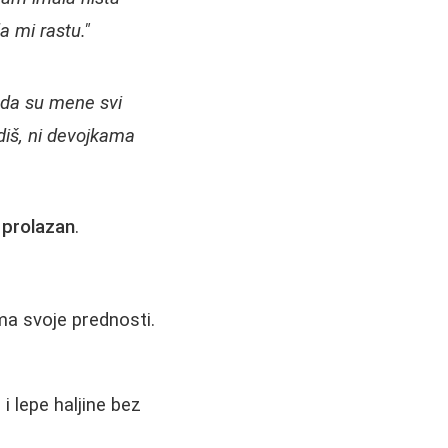
a mi rastu."
da su mene svi
diš, ni devojkama
 prolazan
.
ma svoje prednosti.
i lepe haljine bez