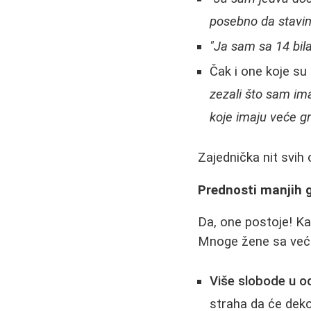
posebno da stavim
"Ja sam sa 14 bil
Čak i one koje su
zezali što sam ima
koje imaju veće gr
Zajednička nit svih 
Prednosti manjih 
Da, one postoje! Ka
Mnoge žene sa veći
Više slobode u od
straha da će dekol