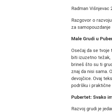
Radman Višnjevac
Razgovor o razvoju 
za samopouzdanje i
Male Grudi u Pube
Osećaj da se tvoje t
biti izuzetno teža
brineš što su ti gru
znaj da nisi sama. 
devojčice. Ovaj tek
podršku i praktične
Pubertet: Svako i
Razvoj grudi je jeda