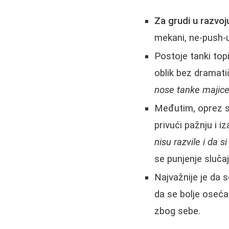
Za grudi u razvoju
mekani, ne-push-
Postoje tanki top
oblik bez dramat
nose tanke majice
Međutim, oprez s
privući pažnju i i
nisu razvile i da s
se punjenje slučaj
Najvažnije je da 
da se bolje osećaš
zbog sebe.