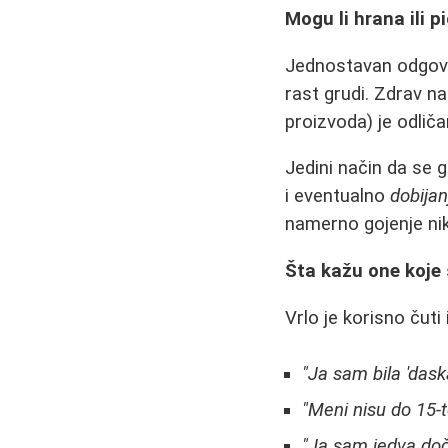
Mogu li hrana ili p
Jednostavan odgovor
rast grudi. Zdrav na
proizvoda) je odliča
Jedini način da se 
i eventualno
dobijan
namerno gojenje nik
Šta kažu one koje 
Vrlo je korisno čuti
"Ja sam bila 'daska
"Meni nisu do 15-te,
"Ja sam jedva doč