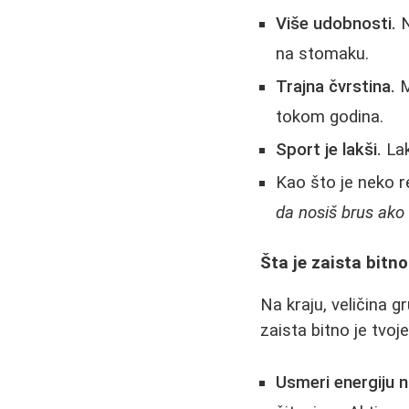
Više udobnosti.
N
na stomaku.
Trajna čvrstina.
M
tokom godina.
Sport je lakši.
Lak
Kao što je neko 
da nosiš brus ako t
Šta je zaista bitn
Na kraju, veličina 
zaista bitno je tvo
Usmeri energiju na