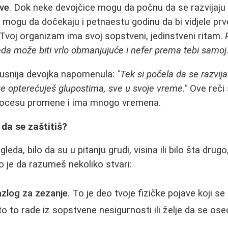
sve
. Dok neke devojčice mogu da počnu da se razvijaju v
 mogu da dočekaju i petnaestu godinu da bi vidjele pr
voj organizam ima svoj sopstveni, jedinstveni ritam.
eda može biti vrlo obmanjujuće i nefer prema tebi samoj
kusnija devojka napomenula:
"Tek si počela da se razvija
e opterećuješ glupostima, sve u svoje vreme."
Ove reči 
procesu promene i ima mnogo vremena.
 da se zaštitiš?
leda, bilo da su u pitanju grudi, visina ili bilo šta drugo,
o je da razumeš nekoliko stvari:
azlog za zezanje.
To je deo tvoje fizičke pojave koji se i
to to rade iz sopstvene nesigurnosti ili želje da se ose