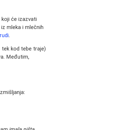
koji će izazvati
 iz mleka i mlečnih
rudi
.
i tek kod tebe traje)
va. Međutim,
azmišljanja:
sam imala ništa