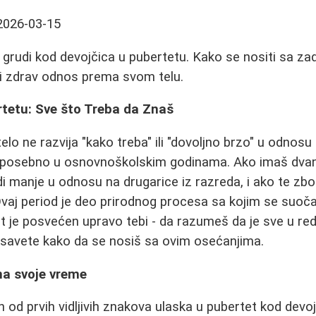
2026-03-15
grudi kod devojčica u pubertetu. Kako se nositi sa zad
 zdrav odnos prema svom telu.
rtetu: Sve što Treba da Znaš
elo ne razvija "kako treba" ili "dovoljno brzo" u odnos
k, posebno u osnovnoškolskim godinama. Ako imaš dvan
di manje u odnosu na drugarice iz razreda, i ako te zbo
Ovaj period je deo prirodnog procesa sa kojim se suo
st je posvećen upravo tebi - da razumeš da je sve u red
 savete kako da se nosiš sa ovim osećanjima.
ma svoje vreme
n od prvih vidljivih znakova ulaska u pubertet kod devo