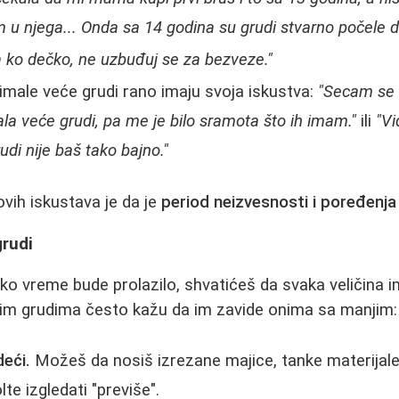
 u njega... Onda sa 14 godina su grudi stvarno počele d
a ko dečko, ne uzbuđuj se za bezveze."
 imale veće grudi rano imaju svoja iskustva:
"Secam se 
la veće grudi, pa me je bilo sramota što ih imam."
ili
"Vi
udi nije baš tako bajno."
ovih iskustava je da je
period neizvesnosti i poređenja
grudi
ko vreme bude prolazilo, shvatićeš da svaka veličina i
m grudima često kažu da im zavide onima sa manjim:
eći.
Možeš da nosiš izrezane majice, tanke materijale 
te izgledati "previše".