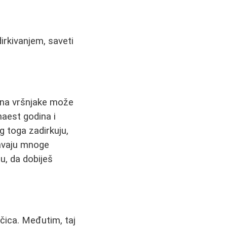
irkivanjem, saveti
u na vršnjake može
aest godina i
g toga zadirkuju,
čavaju mnoge
u, da dobiješ
jčica. Međutim, taj