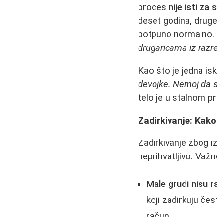
proces
nije isti za 
deset godina, druge
potpuno normalno. T
drugaricama iz razr
Kao što je jedna is
devojke. Nemoj da s
telo je u stalnom 
Zadirkivanje: Kako
Zadirkivanje zbog izg
neprihvatljivo. Važn
Male grudi nisu r
koji zadirkuju čes
račun.