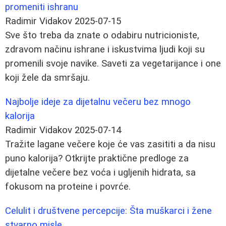
promeniti ishranu
Radimir Vidakov
2025-07-15
Sve što treba da znate o odabiru nutricioniste,
zdravom načinu ishrane i iskustvima ljudi koji su
promenili svoje navike. Saveti za vegetarijance i one
koji žele da smršaju.
Najbolje ideje za dijetalnu večeru bez mnogo
kalorija
Radimir Vidakov
2025-07-14
Tražite lagane večere koje će vas zasititi a da nisu
puno kalorija? Otkrijte praktične predloge za
dijetalne večere bez voća i ugljenih hidrata, sa
fokusom na proteine i povrće.
Celulit i društvene percepcije: Šta muškarci i žene
stvarno misle