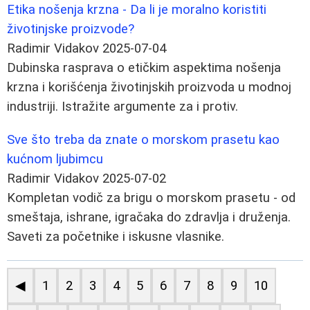
Etika nošenja krzna - Da li je moralno koristiti
životinjske proizvode?
Radimir Vidakov
2025-07-04
Dubinska rasprava o etičkim aspektima nošenja
krzna i korišćenja životinjskih proizvoda u modnoj
industriji. Istražite argumente za i protiv.
Sve što treba da znate o morskom prasetu kao
kućnom ljubimcu
Radimir Vidakov
2025-07-02
Kompletan vodič za brigu o morskom prasetu - od
smeštaja, ishrane, igračaka do zdravlja i druženja.
Saveti za početnike i iskusne vlasnike.
◀
1
2
3
4
5
6
7
8
9
10