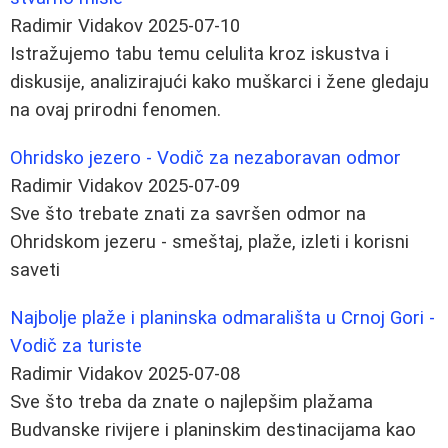
Radimir Vidakov
2025-07-10
Istražujemo tabu temu celulita kroz iskustva i
diskusije, analizirajući kako muškarci i žene gledaju
na ovaj prirodni fenomen.
Ohridsko jezero - Vodič za nezaboravan odmor
Radimir Vidakov
2025-07-09
Sve što trebate znati za savršen odmor na
Ohridskom jezeru - smeštaj, plaže, izleti i korisni
saveti
Najbolje plaže i planinska odmarališta u Crnoj Gori -
Vodič za turiste
Radimir Vidakov
2025-07-08
Sve što treba da znate o najlepšim plažama
Budvanske rivijere i planinskim destinacijama kao