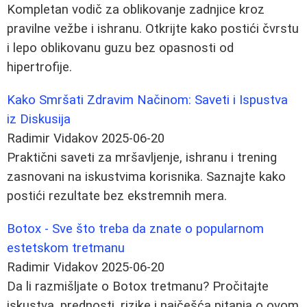
Kompletan vodič za oblikovanje zadnjice kroz
pravilne vežbe i ishranu. Otkrijte kako postići čvrstu
i lepo oblikovanu guzu bez opasnosti od
hipertrofije.
Kako Smršati Zdravim Načinom: Saveti i Ispustva
iz Diskusija
Radimir Vidakov
2025-06-20
Praktični saveti za mršavljenje, ishranu i trening
zasnovani na iskustvima korisnika. Saznajte kako
postići rezultate bez ekstremnih mera.
Botox - Sve što treba da znate o popularnom
estetskom tretmanu
Radimir Vidakov
2025-06-20
Da li razmišljate o Botox tretmanu? Pročitajte
iskustva, prednosti, rizike i najčešća pitanja o ovom