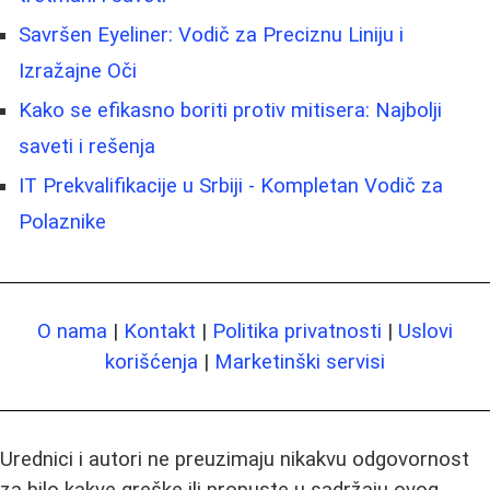
Savršen Eyeliner: Vodič za Preciznu Liniju i
Izražajne Oči
Kako se efikasno boriti protiv mitisera: Najbolji
saveti i rešenja
IT Prekvalifikacije u Srbiji - Kompletan Vodič za
Polaznike
O nama
|
Kontakt
|
Politika privatnosti
|
Uslovi
korišćenja
|
Marketinški servisi
Urednici i autori ne preuzimaju nikakvu odgovornost