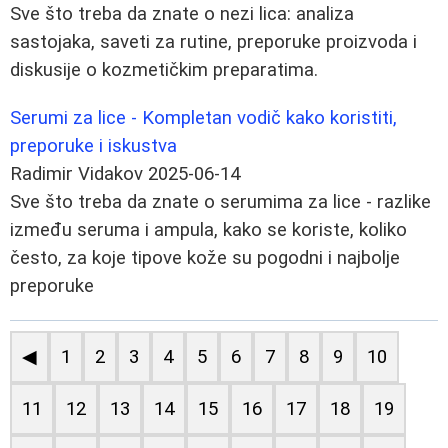
Sve što treba da znate o nezi lica: analiza
sastojaka, saveti za rutine, preporuke proizvoda i
diskusije o kozmetičkim preparatima.
Serumi za lice - Kompletan vodič kako koristiti,
preporuke i iskustva
Radimir Vidakov
2025-06-14
Sve što treba da znate o serumima za lice - razlike
između seruma i ampula, kako se koriste, koliko
često, za koje tipove kože su pogodni i najbolje
preporuke
◀
1
2
3
4
5
6
7
8
9
10
11
12
13
14
15
16
17
18
19