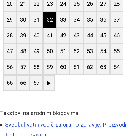
20
21
22
23
24
25
26
27
28
29
30
31
32
33
34
35
36
37
38
39
40
41
42
43
44
45
46
47
48
49
50
51
52
53
54
55
56
57
58
59
60
61
62
63
64
65
66
67
▶
Tekstovi na srodnim blogovima
Sveobuhvatni vodič za oralno zdravlje: Proizvodi,
tretmani i saveti