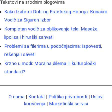
Tekstovi na srodnim blogovima
Kako Izabrati Dobrog Estetskog Hirurga: Konačni
Vodič za Siguran Izbor
Kompletan vodič za oblikovanje tela: Masaže,
lipoliza i hirurški zahvati
Problemi sa filerima u podočnjacima: Ispovesti,
rešenja i saveti
Krzno u modi: Moralna dilema ili kulturološki
standard?
O nama
|
Kontakt
|
Politika privatnosti
|
Uslovi
korišćenja
|
Marketinški servisi