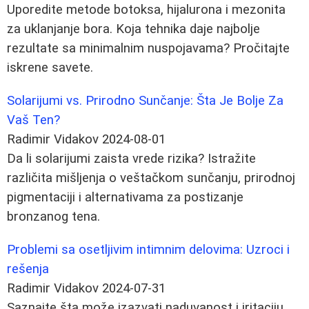
Uporedite metode botoksa, hijalurona i mezonita
za uklanjanje bora. Koja tehnika daje najbolje
rezultate sa minimalnim nuspojavama? Pročitajte
iskrene savete.
Solarijumi vs. Prirodno Sunčanje: Šta Je Bolje Za
Vaš Ten?
Radimir Vidakov
2024-08-01
Da li solarijumi zaista vrede rizika? Istražite
različita mišljenja o veštačkom sunčanju, prirodnoj
pigmentaciji i alternativama za postizanje
bronzanog tena.
Problemi sa osetljivim intimnim delovima: Uzroci i
rešenja
Radimir Vidakov
2024-07-31
Saznajte šta može izazvati naduvanost i iritaciju