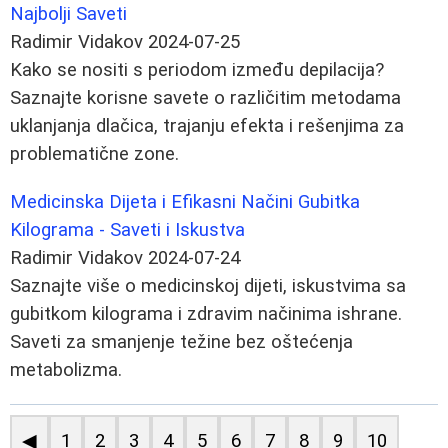
Najbolji Saveti
Radimir Vidakov
2024-07-25
Kako se nositi s periodom između depilacija?
Saznajte korisne savete o različitim metodama
uklanjanja dlačica, trajanju efekta i rešenjima za
problematične zone.
Medicinska Dijeta i Efikasni Načini Gubitka
Kilograma - Saveti i Iskustva
Radimir Vidakov
2024-07-24
Saznajte više o medicinskoj dijeti, iskustvima sa
gubitkom kilograma i zdravim načinima ishrane.
Saveti za smanjenje težine bez oštećenja
metabolizma.
◀
1
2
3
4
5
6
7
8
9
10