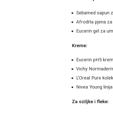
Sebamed sapun za
Afrodita pjena za
Eucerin gel za um
Kreme:
Eucerin pH5 kre
Vichy Normader
L'Oreal Pure kolek
Nivea Young linija
Za oziljke i fleke: