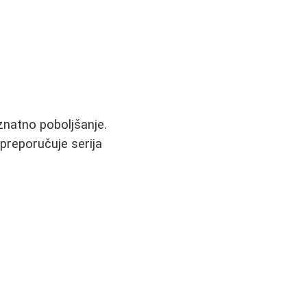
znatno poboljšanje.
 preporučuje serija