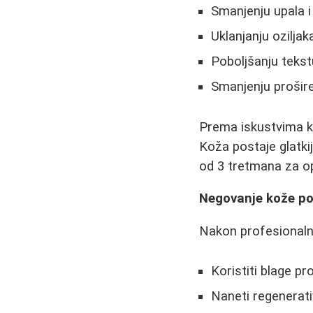
Smanjenju upala i
Uklanjanju oziljaka
Poboljšanju tekst
Smanjenju prošir
Prema iskustvima ko
Koža postaje glatki
od 3 tretmana za op
Negovanje kože po
Nakon profesionaln
Koristiti blage p
Naneti regenerat