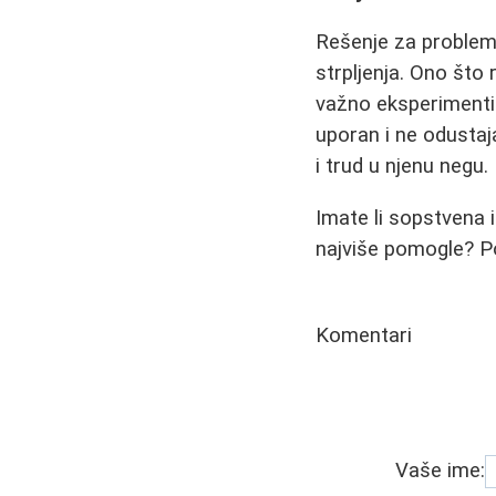
Rešenje za problema
strpljenja. Ono što
važno eksperimentisa
uporan i ne odustaj
i trud u njenu negu.
Imate li sopstvena
najviše pomogle? Po
Komentari
Vaše ime: