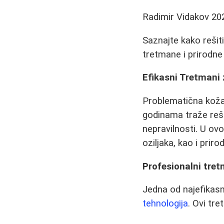
Radimir Vidakov
20
Saznajte kako reši
tretmane i prirodne
Efikasni Tretmani
Problematična koža 
godinama traže reše
nepravilnosti. U o
oziljaka, kao i pri
Profesionalni tre
Jedna od najefikas
tehnologija
. Ovi tr