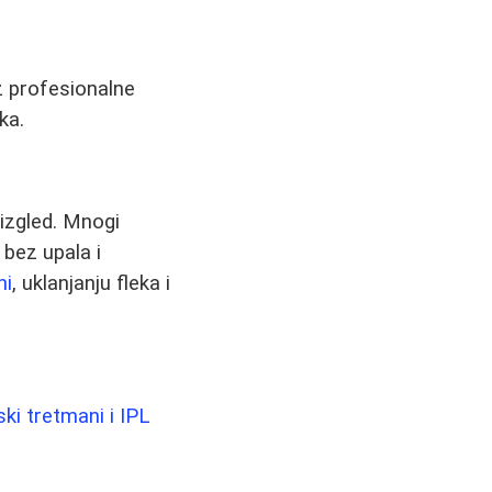
z profesionalne
ka.
 izgled. Mnogi
bez upala i
ni
, uklanjanju fleka i
ski tretmani i IPL