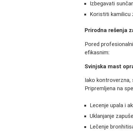
Izbegavati sunča
Koristiti kamilicu 
Prirodna rešenja 
Pored profesionalnih
efikasnim:
Svinjska mast opr
Iako kontroverzna, s
Pripremljena na spec
Lecenje upala i ak
Uklanjanje zapuš
Lečenje bronhitis