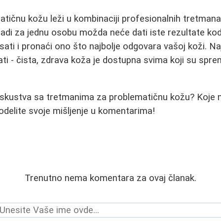
tičnu kožu leži u kombinaciji profesionalnih tretmana,
 radi za jednu osobu možda neće dati iste rezultate kod
ti i pronaći ono što najbolje odgovara vašoj koži. Najv
ati - čista, zdrava koža je dostupna svima koji su spr
 iskustva sa tretmanima za problematičnu kožu? Koje
delite svoje mišljenje u komentarima!
Trenutno nema komentara za ovaj članak.