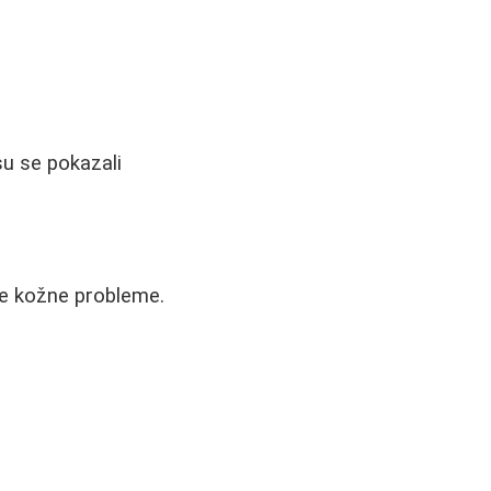
su se pokazali
zne kožne probleme.