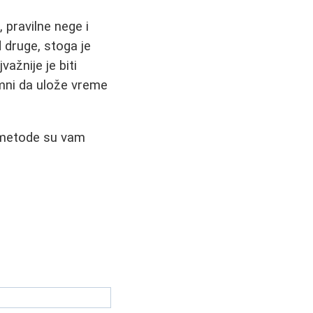
 pravilne nege i
 druge, stoga je
ažnije je biti
emni da ulože vreme
 metode su vam