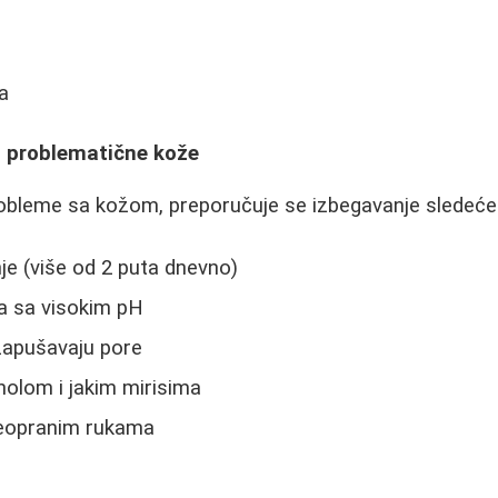
a
d problematične kože
robleme sa kožom, preporučuje se izbegavanje sledeće
e (više od 2 puta dnevno)
a sa visokim pH
 zapušavaju pore
holom i jakim mirisima
 neopranim rukama