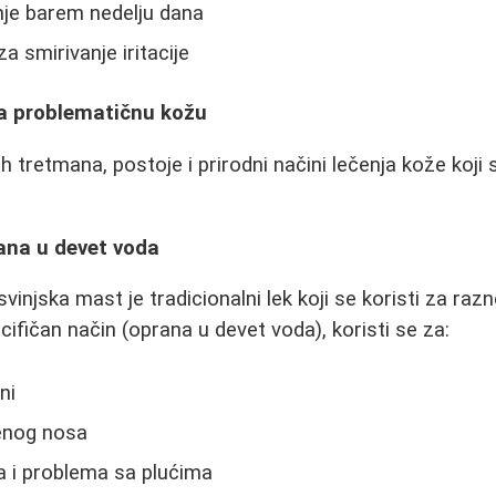
nje barem nedelju dana
za smirivanje iritacije
za problematičnu kožu
 tretmana, postoje i prirodni načini lečenja kože koji 
ana u devet voda
vinjska mast je tradicionalni lek koji se koristi za ra
ifičan način (oprana u devet voda), koristi se za:
ni
enog nosa
a i problema sa plućima