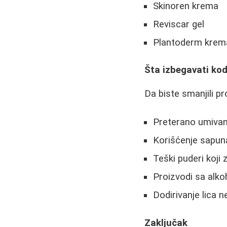
Skinoren krema
Reviscar gel
Plantoderm krem
Šta izbegavati ko
Da biste smanjili p
Preterano umivanj
Korišćenje sapun
Teški puderi koji
Proizvodi sa alko
Dodirivanje lica
Zaključak