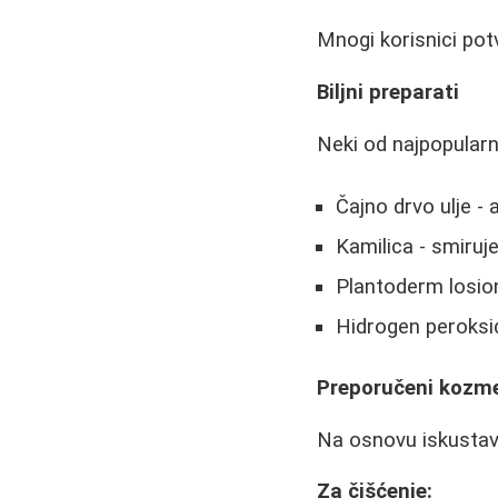
Mnogi korisnici pot
Biljni preparati
Neki od najpopularni
Čajno drvo ulje - 
Kamilica - smiruje 
Plantoderm losion
Hidrogen peroksid 
Preporučeni kozme
Na osnovu iskustava
Za čišćenje: