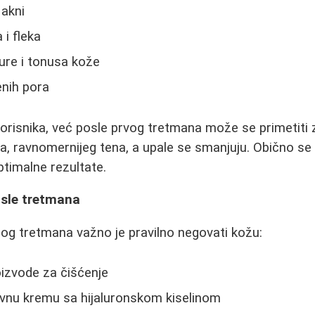
 akni
 i fleka
ure i tonusa kože
enih pora
risnika, već posle prvog tretmana može se primetiti 
ja, ravnomernijeg tena, a upale se smanjuju. Obično se
timalne rezultate.
sle tretmana
og tretmana važno je pravilno negovati kožu:
roizvode za čišćenje
ivnu kremu sa hijaluronskom kiselinom