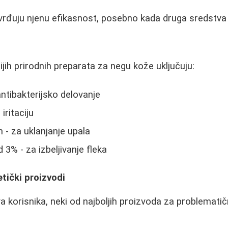
vrđuju njenu efikasnost, posebno kada druga sredstva 
jih prirodnih preparata za negu kože uključuju:
antibakterijsko delovanje
iritaciju
 - za uklanjanje upala
3% - za izbeljivanje fleka
tički proizvodi
 korisnika, neki od najboljih proizvoda za problemati