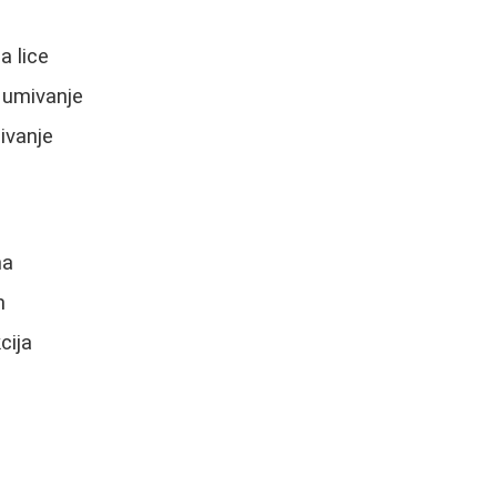
 lice
 umivanje
ivanje
ma
m
cija