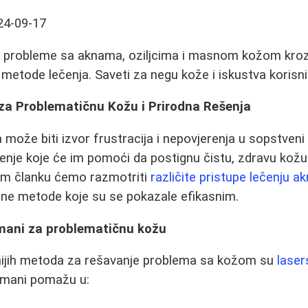
24-09-17
ti probleme sa aknama, oziljcima i masnom kožom kro
 metode lečenja. Saveti za negu kože i iskustva korisni
 za Problematičnu Kožu i Prirodna Rešenja
može biti izvor frustracija i nepovjerenja u sopstveni
nje koje će im pomoći da postignu čistu, zdravu kožu 
vom članku ćemo razmotriti
različite pristupe lečenju ak
rodne metode koje su se pokazale efikasnim.
tmani za problematičnu kožu
nijih metoda za rešavanje problema sa kožom su
laser
etmani pomažu u: