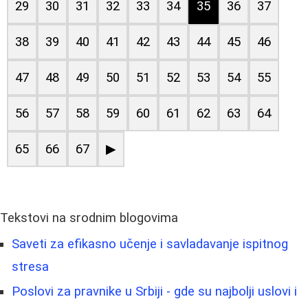
29
30
31
32
33
34
35
36
37
38
39
40
41
42
43
44
45
46
47
48
49
50
51
52
53
54
55
56
57
58
59
60
61
62
63
64
65
66
67
▶
Tekstovi na srodnim blogovima
Saveti za efikasno učenje i savladavanje ispitnog
stresa
Poslovi za pravnike u Srbiji - gde su najbolji uslovi i