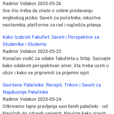
Radimir Vidakov
2025-05-26
Sve što treba da znate o online predavanju
engleskog jezika. Saveti za početnike, iskustva
nastavnika, platforme za rad i najčešća pitanja.
Kako Izabrati Fakultet: Saveti i Perspektive za
Studentke i Studente
Radimir Vidakov
2025-05-25
Konačan vodič za odabir fakulteta u Srbiji. Saznajte
kako odabrati perspektivan smer, šta treba uzeti u
obzir i kako se pripremiti za prijemni ispit.
Savršene Palačinke: Recepti, Trikovi i Saveti za
Najukusnije Palačinke
Radimir Vidakov
2025-05-24
Otkrivamo tajne pravljenja savršenih palačinki - od
klasičnih do zdravih varijanti. Naučite kako praviti