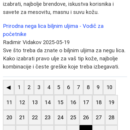
izabrati, najbolje brendove, iskustva korisnika i
savete za mesovitu, masnu i suvu kožu.
Prirodna nega lica biljnim uljima - Vodič za
početnike
Radimir Vidakov
2025-05-19
Sve što treba da znate o biljnim uljima za negu lica.
Kako izabrati pravo ulje za vaš tip kože, najbolje
kombinacije i česte greške koje treba izbegavati.
◀
1
2
3
4
5
6
7
8
9
10
11
12
13
14
15
16
17
18
19
20
21
22
23
24
25
26
27
28