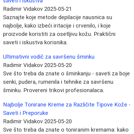
saveti i iskustva
Radimir Vidakov
2025-05-21
Saznajte koje metode depilacije nausnica su
najbolje, kako izbeći iritacije i crvenilo, i koje
proizvode koristiti za osetljivu kožu. Praktični
saveti i iskustva korisnika.
Ultimativni vodič za savršenu šminku
Radimir Vidakov
2025-05-20
Sve što treba da znate o šminkanju - saveti za boje
senki, pudera, rumenila i tehnike za savršenu
šminku. Provereni trikovi profesionalaca.
Najbolje Tonirane Kreme za Različite Tipove Kože -
Saveti i Preporuke
Radimir Vidakov
2025-05-20
Sve što treba da znate o toniranim kremama: kako