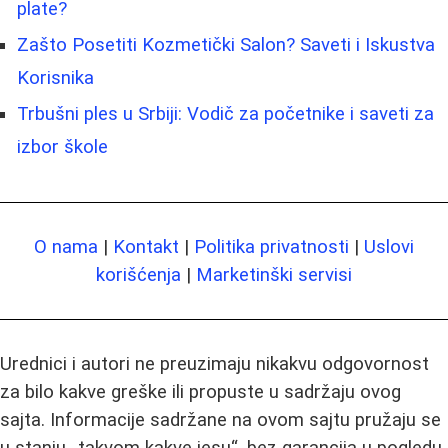
plate?
Zašto Posetiti Kozmetički Salon? Saveti i Iskustva
Korisnika
Trbušni ples u Srbiji: Vodič za početnike i saveti za
izbor škole
O nama
|
Kontakt
|
Politika privatnosti
|
Uslovi
korišćenja
|
Marketinški servisi
Urednici i autori ne preuzimaju nikakvu odgovornost
za bilo kakve greške ili propuste u sadržaju ovog
sajta. Informacije sadržane na ovom sajtu pružaju se