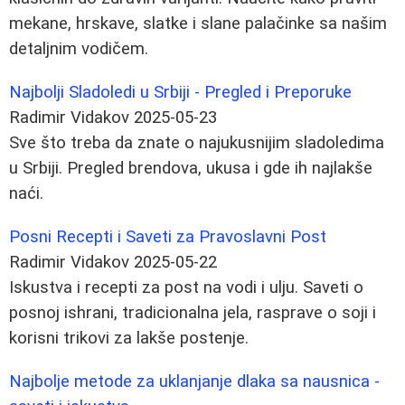
mekane, hrskave, slatke i slane palačinke sa našim
detaljnim vodičem.
Najbolji Sladoledi u Srbiji - Pregled i Preporuke
Radimir Vidakov
2025-05-23
Sve što treba da znate o najukusnijim sladoledima
u Srbiji. Pregled brendova, ukusa i gde ih najlakše
naći.
Posni Recepti i Saveti za Pravoslavni Post
Radimir Vidakov
2025-05-22
Iskustva i recepti za post na vodi i ulju. Saveti o
posnoj ishrani, tradicionalna jela, rasprave o soji i
korisni trikovi za lakše postenje.
Najbolje metode za uklanjanje dlaka sa nausnica -