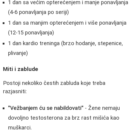
1 dan sa većim opterećenjem i manje ponavljanja
(4-6 ponavljanja po seriji)
1 dan sa manjim opterećenjem i više ponavljanja
(12-15 ponavljanja)
1 dan kardio treninga (brzo hodanje, stepenice,
plivanje)
Miti i zablude
Postoji nekoliko čestih zabluda koje treba
razjasniti:
"Vežbanjem ću se nabildovati"
- Žene nemaju
dovoljno testosterona za brz rast mišića kao
muškarci.