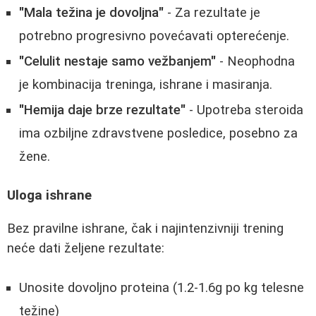
"Mala težina je dovoljna"
- Za rezultate je
potrebno progresivno povećavati opterećenje.
"Celulit nestaje samo vežbanjem"
- Neophodna
je kombinacija treninga, ishrane i masiranja.
"Hemija daje brze rezultate"
- Upotreba steroida
ima ozbiljne zdravstvene posledice, posebno za
žene.
Uloga ishrane
Bez pravilne ishrane, čak i najintenzivniji trening
neće dati željene rezultate:
Unosite dovoljno proteina (1.2-1.6g po kg telesne
težine)