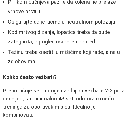
Prilikom čučnjeva pazite da kolena ne prelaze
vrhove prstiju
Osigurajte da je kičma u neutralnom položaju
Kod mrtvog dizanja, lopatica treba da bude
zategnuta, a pogled usmeren napred
Težinu treba osetiti u mišićima koji rade, a ne u
zglobovima
Koliko često vežbati?
Preporučuje se da noge i zadnjicu vežbate 2-3 puta
nedeljno, sa minimalno 48 sati odmora između
treninga za oporavak mišića. Idealno je
kombinovati: