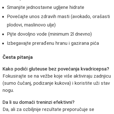
Smanjite jednostavne ugljene hidrate
Povećajte unos zdravih masti (avokado, orašasti
plodovi, maslinovo ulje)
Pijte dovoljno vode (minimum 2l dnevno)
Izbegavajte prerađenu hranu i gazirana pića
Česta pitanja
Kako podići gluteuse bez povećanja kvadricepsa?
Fokusirajte se na vežbe koje više aktiviraju zadnjicu
(sumo čučanj, podizanje kukova) i koristite uži stav
nogu.
Da li su domaći treninzi efektivni?
Da, ali za ozbiljnije rezultate preporučuje se