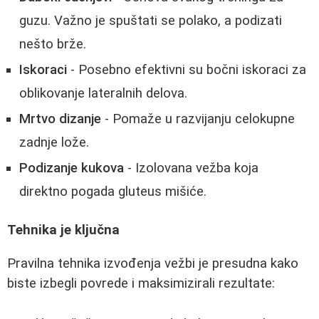
guzu. Važno je spuštati se polako, a podizati
nešto brže.
Iskoraci
- Posebno efektivni su bočni iskoraci za
oblikovanje lateralnih delova.
Mrtvo dizanje
- Pomaže u razvijanju celokupne
zadnje lože.
Podizanje kukova
- Izolovana vežba koja
direktno pogada gluteus mišiće.
Tehnika je ključna
Pravilna tehnika izvođenja vežbi je presudna kako
biste izbegli povrede i maksimizirali rezultate: