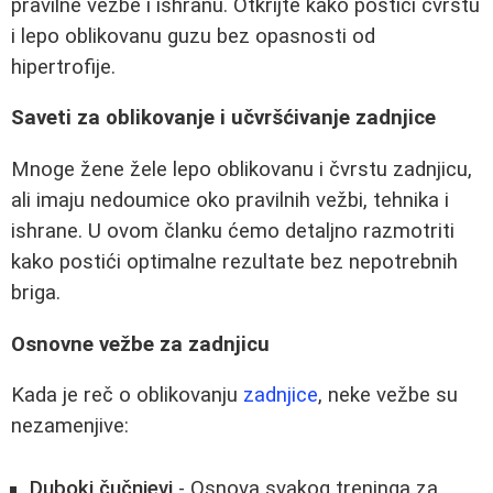
pravilne vežbe i ishranu. Otkrijte kako postići čvrstu
i lepo oblikovanu guzu bez opasnosti od
hipertrofije.
Saveti za oblikovanje i učvršćivanje zadnjice
Mnoge žene žele lepo oblikovanu i čvrstu zadnjicu,
ali imaju nedoumice oko pravilnih vežbi, tehnika i
ishrane. U ovom članku ćemo detaljno razmotriti
kako postići optimalne rezultate bez nepotrebnih
briga.
Osnovne vežbe za zadnjicu
Kada je reč o oblikovanju
zadnjice
, neke vežbe su
nezamenjive:
Duboki čučnjevi
- Osnova svakog treninga za