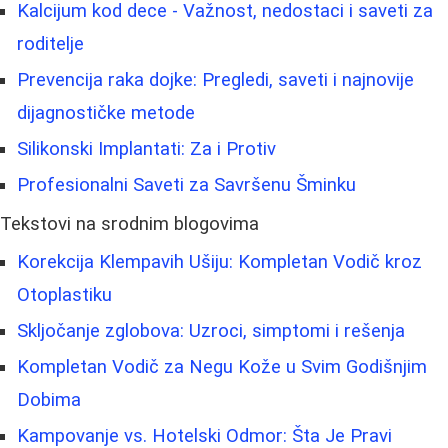
Kalcijum kod dece - Važnost, nedostaci i saveti za
roditelje
Prevencija raka dojke: Pregledi, saveti i najnovije
dijagnostičke metode
Silikonski Implantati: Za i Protiv
Profesionalni Saveti za Savršenu Šminku
Tekstovi na srodnim blogovima
Korekcija Klempavih Ušiju: Kompletan Vodič kroz
Otoplastiku
Skljočanje zglobova: Uzroci, simptomi i rešenja
Kompletan Vodič za Negu Kože u Svim Godišnjim
Dobima
Kampovanje vs. Hotelski Odmor: Šta Je Pravi