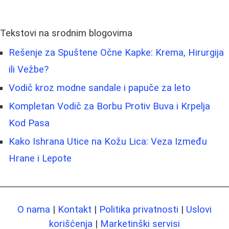
Tekstovi na srodnim blogovima
Rešenje za Spuštene Očne Kapke: Krema, Hirurgija
ili Vežbe?
Vodič kroz modne sandale i papuče za leto
Kompletan Vodič za Borbu Protiv Buva i Krpelja
Kod Pasa
Kako Ishrana Utice na Kožu Lica: Veza Između
Hrane i Lepote
O nama
|
Kontakt
|
Politika privatnosti
|
Uslovi
korišćenja
|
Marketinški servisi