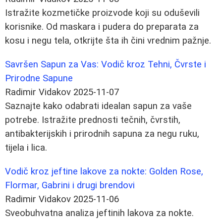
Istražite kozmetičke proizvode koji su oduševili
korisnike. Od maskara i pudera do preparata za
kosu i negu tela, otkrijte šta ih čini vrednim pažnje.
Savršen Sapun za Vas: Vodič kroz Tehni, Čvrste i
Prirodne Sapune
Radimir Vidakov
2025-11-07
Saznajte kako odabrati idealan sapun za vaše
potrebe. Istražite prednosti tečnih, čvrstih,
antibakterijskih i prirodnih sapuna za negu ruku,
tijela i lica.
Vodič kroz jeftine lakove za nokte: Golden Rose,
Flormar, Gabrini i drugi brendovi
Radimir Vidakov
2025-11-06
Sveobuhvatna analiza jeftinih lakova za nokte.