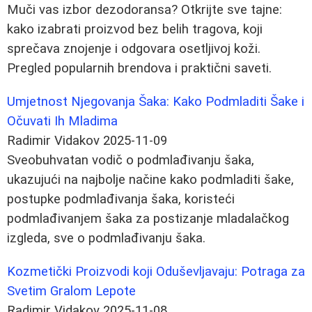
Muči vas izbor dezodoransa? Otkrijte sve tajne:
kako izabrati proizvod bez belih tragova, koji
sprečava znojenje i odgovara osetljivoj koži.
Pregled popularnih brendova i praktični saveti.
Umjetnost Njegovanja Šaka: Kako Podmladiti Šake i
Očuvati Ih Mladima
Radimir Vidakov
2025-11-09
Sveobuhvatan vodič o podmlađivanju šaka,
ukazujući na najbolje načine kako podmladiti šake,
postupke podmlađivanja šaka, koristeći
podmlađivanjem šaka za postizanje mladalačkog
izgleda, sve o podmlađivanju šaka.
Kozmetički Proizvodi koji Oduševljavaju: Potraga za
Svetim Gralom Lepote
Radimir Vidakov
2025-11-08