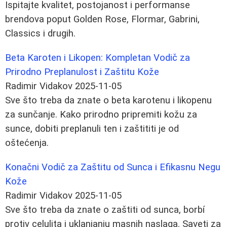
Ispitajte kvalitet, postojanost i performanse
brendova poput Golden Rose, Flormar, Gabrini,
Classics i drugih.
Beta Karoten i Likopen: Kompletan Vodič za
Prirodno Preplanulost i Zaštitu Kože
Radimir Vidakov
2025-11-05
Sve što treba da znate o beta karotenu i likopenu
za sunčanje. Kako prirodno pripremiti kožu za
sunce, dobiti preplanuli ten i zaštititi je od
oštećenja.
Konačni Vodič za Zaštitu od Sunca i Efikasnu Negu
Kože
Radimir Vidakov
2025-11-05
Sve što treba da znate o zaštiti od sunca, borbí
protiv celulita i uklanjanju masnih naslaga. Saveti za