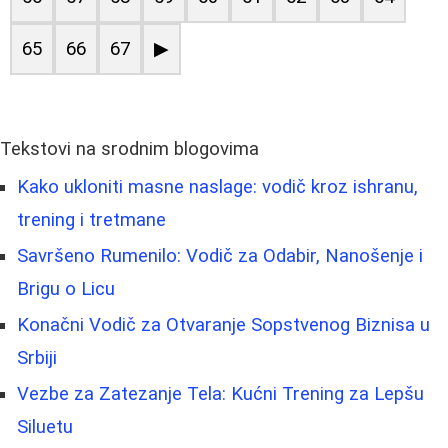
65
66
67
▶
Tekstovi na srodnim blogovima
Kako ukloniti masne naslage: vodič kroz ishranu,
trening i tretmane
Savršeno Rumenilo: Vodič za Odabir, Nanošenje i
Brigu o Licu
Konačni Vodič za Otvaranje Sopstvenog Biznisa u
Srbiji
Vezbe za Zatezanje Tela: Kućni Trening za Lepšu
Siluetu