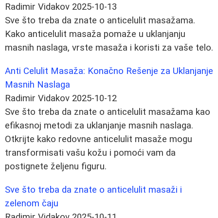
Radimir Vidakov
2025-10-13
Sve što treba da znate o anticelulit masažama.
Kako anticelulit masaža pomaže u uklanjanju
masnih naslaga, vrste masaža i koristi za vaše telo.
Anti Celulit Masaža: Konačno Rešenje za Uklanjanje
Masnih Naslaga
Radimir Vidakov
2025-10-12
Sve što treba da znate o anticelulit masažama kao
efikasnoj metodi za uklanjanje masnih naslaga.
Otkrijte kako redovne anticelulit masaže mogu
transformisati vašu kožu i pomoći vam da
postignete željenu figuru.
Sve što treba da znate o anticelulit masaži i
zelenom čaju
Radimir Vidakov
2025-10-11