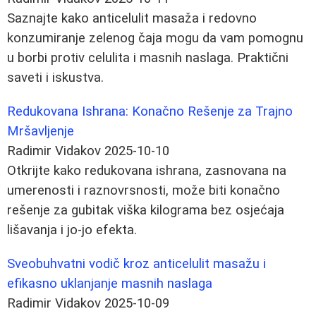
Saznajte kako anticelulit masaža i redovno
konzumiranje zelenog čaja mogu da vam pomognu
u borbi protiv celulita i masnih naslaga. Praktični
saveti i iskustva.
Redukovana Ishrana: Konačno Rešenje za Trajno
Mršavljenje
Radimir Vidakov
2025-10-10
Otkrijte kako redukovana ishrana, zasnovana na
umerenosti i raznovrsnosti, može biti konačno
rešenje za gubitak viška kilograma bez osjećaja
lišavanja i jo-jo efekta.
Sveobuhvatni vodič kroz anticelulit masažu i
efikasno uklanjanje masnih naslaga
Radimir Vidakov
2025-10-09