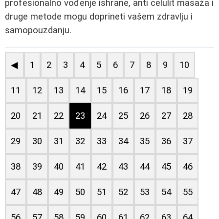
profesionalno vođenje ishrane, anti celulit masaža i
druge metode mogu doprineti vašem zdravlju i
samopouzdanju.
◀
1
2
3
4
5
6
7
8
9
10
11
12
13
14
15
16
17
18
19
20
21
22
23
24
25
26
27
28
29
30
31
32
33
34
35
36
37
38
39
40
41
42
43
44
45
46
47
48
49
50
51
52
53
54
55
56
57
58
59
60
61
62
63
64