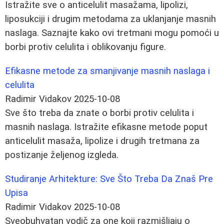
Istražite sve o anticelulit masažama, lipolizi,
liposukciji i drugim metodama za uklanjanje masnih
naslaga. Saznajte kako ovi tretmani mogu pomoći u
borbi protiv celulita i oblikovanju figure.
Efikasne metode za smanjivanje masnih naslaga i
celulita
Radimir Vidakov
2025-10-08
Sve što treba da znate o borbi protiv celulita i
masnih naslaga. Istražite efikasne metode poput
anticelulit masaža, lipolize i drugih tretmana za
postizanje željenog izgleda.
Studiranje Arhitekture: Sve Što Treba Da Znaš Pre
Upisa
Radimir Vidakov
2025-10-08
Sveobuhvatan vodič za one koji razmišljaju o