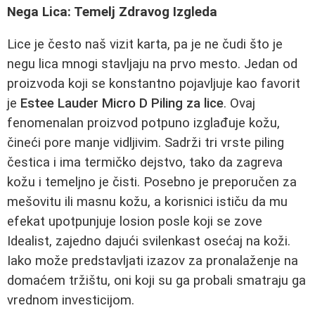
Nega Lica: Temelj Zdravog Izgleda
Lice je često naš vizit karta, pa je ne čudi što je
negu lica mnogi stavljaju na prvo mesto. Jedan od
proizvoda koji se konstantno pojavljuje kao favorit
je
Estee Lauder Micro D Piling za lice
. Ovaj
fenomenalan proizvod potpuno izglađuje kožu,
čineći pore manje vidljivim. Sadrži tri vrste piling
čestica i ima termičko dejstvo, tako da zagreva
kožu i temeljno je čisti. Posebno je preporučen za
mešovitu ili masnu kožu, a korisnici ističu da mu
efekat upotpunjuje losion posle koji se zove
Idealist, zajedno dajući svilenkast osećaj na koži.
Iako može predstavljati izazov za pronalaženje na
domaćem tržištu, oni koji su ga probali smatraju ga
vrednom investicijom.