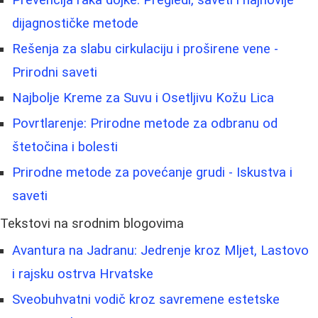
Prevencija raka dojke: Pregledi, saveti i najnovije
dijagnostičke metode
Rešenja za slabu cirkulaciju i proširene vene -
Prirodni saveti
Najbolje Kreme za Suvu i Osetljivu Kožu Lica
Povrtlarenje: Prirodne metode za odbranu od
štetočina i bolesti
Prirodne metode za povećanje grudi - Iskustva i
saveti
Tekstovi na srodnim blogovima
Avantura na Jadranu: Jedrenje kroz Mljet, Lastovo
i rajsku ostrva Hrvatske
Sveobuhvatni vodič kroz savremene estetske