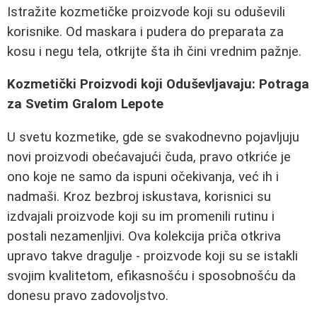
Istražite kozmetičke proizvode koji su oduševili
korisnike. Od maskara i pudera do preparata za
kosu i negu tela, otkrijte šta ih čini vrednim pažnje.
Kozmetički Proizvodi koji Oduševljavaju: Potraga
za Svetim Gralom Lepote
U svetu kozmetike, gde se svakodnevno pojavljuju
novi proizvodi obećavajući čuda, pravo otkriće je
ono koje ne samo da ispuni očekivanja, već ih i
nadmaši. Kroz bezbroj iskustava, korisnici su
izdvajali proizvode koji su im promenili rutinu i
postali nezamenljivi. Ova kolekcija priča otkriva
upravo takve dragulje - proizvode koji su se istakli
svojim kvalitetom, efikasnošću i sposobnošću da
donesu pravo zadovoljstvo.