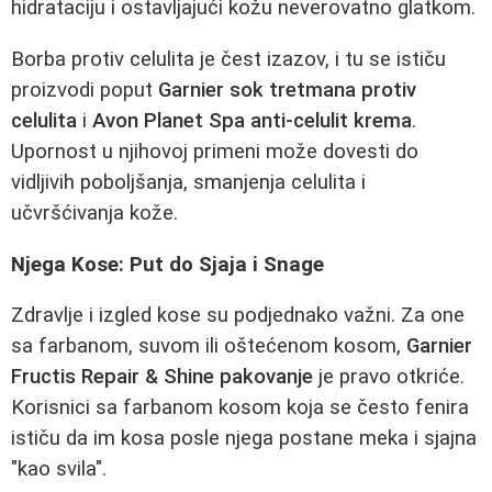
hidrataciju i ostavljajući kožu neverovatno glatkom.
Borba protiv celulita je čest izazov, i tu se ističu
proizvodi poput
Garnier sok tretmana protiv
celulita
i
Avon Planet Spa anti-celulit krema
.
Upornost u njihovoj primeni može dovesti do
vidljivih poboljšanja, smanjenja celulita i
učvršćivanja kože.
Njega Kose: Put do Sjaja i Snage
Zdravlje i izgled kose su podjednako važni. Za one
sa farbanom, suvom ili oštećenom kosom,
Garnier
Fructis Repair & Shine pakovanje
je pravo otkriće.
Korisnici sa farbanom kosom koja se često fenira
ističu da im kosa posle njega postane meka i sjajna
"kao svila".