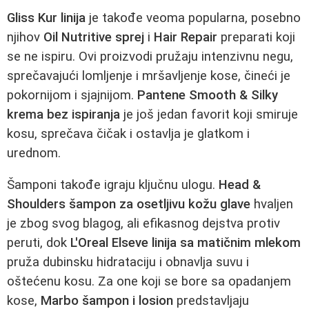
Gliss Kur linija
je takođe veoma popularna, posebno
njihov
Oil Nutritive sprej
i
Hair Repair
preparati koji
se ne ispiru. Ovi proizvodi pružaju intenzivnu negu,
sprečavajući lomljenje i mršavljenje kose, čineći je
pokornijom i sjajnijom.
Pantene Smooth & Silky
krema bez ispiranja
je još jedan favorit koji smiruje
kosu, sprečava čičak i ostavlja je glatkom i
urednom.
Šamponi takođe igraju ključnu ulogu.
Head &
Shoulders šampon za osetljivu kožu glave
hvaljen
je zbog svog blagog, ali efikasnog dejstva protiv
peruti, dok
L'Oreal Elseve linija sa matičnim mlekom
pruža dubinsku hidrataciju i obnavlja suvu i
oštećenu kosu. Za one koji se bore sa opadanjem
kose,
Marbo šampon i losion
predstavljaju