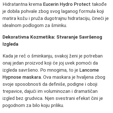
Hidratantna krema
Eucerin Hydro Protect
takođe
je dobila pohvale zbog svog laganog formula koji
matira kožu i pruža dugotrajnu hidrataciju, čineći je
idealnom podlogom za šminku.
Dekorativna Kozmetika: Stvaranje Savršenog
Izgleda
Kada je reč o šminkanju, svakoj ženi je potreban
onaj jedan proizvod koji će joj uvek pomoći da
izgleda savršeno. Po mnogima, to je
Lancome
Hypnose maskara
. Ova maskara je hvaljena zbog
svoje sposobnosti da definiše, podigne i oboji
trepavice, dajući im voluminozan i dramatičan
izgled bez grudvica. Njen svestrani efekat čini je
pogodnom za bilo koju priliku.