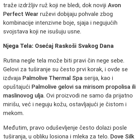
traže izdržljiv ruž koji ne bledi, dok noviji
Avon
Perfect Wear
ruževi dobijaju pohvale zbog
kombinacije intenzivne boje, sjaja i negujućih
svojstava koji ne isušuju usne.
Njega Tela: Osećaj Raskoši Svakog Dana
Rutina negle tela može biti pravi čin nege sebe.
Gelovi za tuširanje su često prvi korak, i ovde se
izdvaja
Palmolive Thermal Spa
serija, kao i
opuštajući
Palmolive gelovi sa mirisom propolisa ili
maslinovog ulja
. Ovi proizvodi ne samo da prijatno
mirišu, već i neguju kožu, ostavljajući je čistom i
mekom.
Međutim, pravo oduševljenje često dolazi posle
tuširanja, u obliku losiona i mleka za telo.
Dove Silk