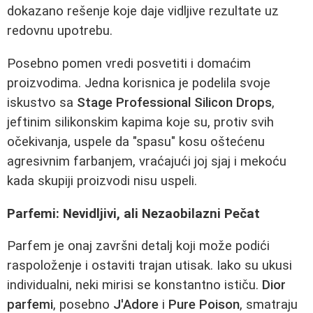
dokazano rešenje koje daje vidljive rezultate uz
redovnu upotrebu.
Posebno pomen vredi posvetiti i domaćim
proizvodima. Jedna korisnica je podelila svoje
iskustvo sa
Stage Professional Silicon Drops
,
jeftinim silikonskim kapima koje su, protiv svih
očekivanja, uspele da "spasu" kosu oštećenu
agresivnim farbanjem, vraćajući joj sjaj i mekoću
kada skupiji proizvodi nisu uspeli.
Parfemi: Nevidljivi, ali Nezaobilazni Pečat
Parfem je onaj završni detalj koji može podići
raspoloženje i ostaviti trajan utisak. Iako su ukusi
individualni, neki mirisi se konstantno ističu.
Dior
parfemi
, posebno
J'Adore
i
Pure Poison
, smatraju