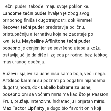
Tečni puderi takođe imaju svoje poklonike.
Lancome tečni puder
hvaljen je zbog svog
prirodnog finiša i dugotrajnosti, dok
Rimmel
Recover tečni puder
predstavlja odličnu,
pristupačniju alternativu koja ne zaostaje po
kvalitetu.
Maybelline Affinitone tečni puder
posebno je cenjen jer se savršeno utapa u kožu,
ostavljajući je da diše i izgleda prirodno, bez teškog,
maskiranog osećaja.
Ruževi i sjajevi za usne nisu samo boja, već i nega.
Artdeco karmini
su poznati po bogatim nijansama i
dugotrajnosti, dok
Labello balzami za usne
,
posebno oni sa voćnim mirisima kao što je Passion
Fruit, pružaju intenzivnu hidrataciju i prijatan miris.
Max Factor Lipfinity
je dugo bio favorit onih koji