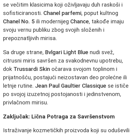
se večitim klasicima koji oživljavaju duh raskoši i
sofisticiranosti.
Chanel parfemi
, poput kultnog
Chanel No. 5
ili modernijeg
Chance
, takođe imaju
svoju vernu publiku zbog svojih složenih i
prepoznatljivih mirisa.
Sa druge strane,
Bvlgari Light Blue
nudi svež,
citrusni miris savršen za svakodnevnu upotrebu,
dok
Trussardi Skin
očarava svojom toplinom i
prijatnošću, postajući neizostavan deo prolećne ili
letnje rutine.
Jean Paul Gaultier Classique
se ističe
po svojoj izuzetnoj postojanosti i jedinstvenom,
privlačnom mirisu.
Zaključak: Lična Potraga za Savršenstvom
Istraživanje kozmetičkih proizvoda koji su oduševili