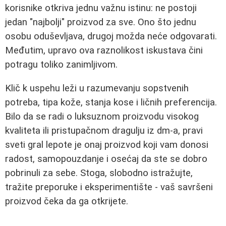
korisnike otkriva jednu važnu istinu: ne postoji
jedan "najbolji" proizvod za sve. Ono što jednu
osobu oduševljava, drugoj možda neće odgovarati.
Međutim, upravo ova raznolikost iskustava čini
potragu toliko zanimljivom.
Klič k uspehu leži u razumevanju sopstvenih
potreba, tipa kože, stanja kose i ličnih preferencija.
Bilo da se radi o luksuznom proizvodu visokog
kvaliteta ili pristupačnom dragulju iz dm-a, pravi
sveti gral lepote je onaj proizvod koji vam donosi
radost, samopouzdanje i osećaj da ste se dobro
pobrinuli za sebe. Stoga, slobodno istražujte,
tražite preporuke i eksperimentište - vaš savršeni
proizvod čeka da ga otkrijete.