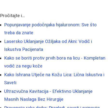
Pročitajte i...
Popunjavanje podočnjaka hijaluronom: Sve što
treba da znate
Lasersko Uklanjanje Ožiljaka od Akni: Vodič i
Iskustva Pacijenata
Kako se boriti protiv prvih bora na licu - Kompletan
vodič za negu kože
Kako Ishrana Utječe na Kožu Lica: Lična Iskustva i
Saveti
Ultrazvučna Kavitacija - Efektivno Uklanjanje
Masnih Naslaga Bez Hirurgije