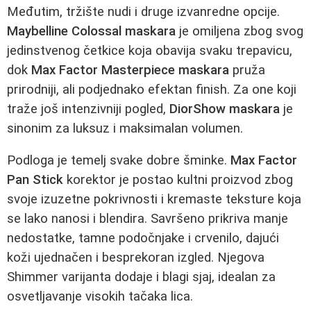
Međutim, tržište nudi i druge izvanredne opcije.
Maybelline Colossal maskara
je omiljena zbog svog
jedinstvenog četkice koja obavija svaku trepavicu,
dok
Max Factor Masterpiece maskara
pruža
prirodniji, ali podjednako efektan finish. Za one koji
traže još intenzivniji pogled,
DiorShow maskara
je
sinonim za luksuz i maksimalan volumen.
Podloga je temelj svake dobre šminke.
Max Factor
Pan Stick
korektor je postao kultni proizvod zbog
svoje izuzetne pokrivnosti i kremaste teksture koja
se lako nanosi i blendira. Savršeno prikriva manje
nedostatke, tamne podočnjake i crvenilo, dajući
koži ujednačen i besprekoran izgled. Njegova
Shimmer varijanta dodaje i blagi sjaj, idealan za
osvetljavanje visokih tačaka lica.