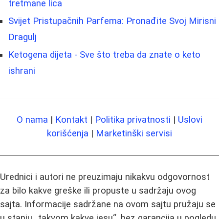
tretmane lica
Svijet Pristupačnih Parfema: Pronađite Svoj Mirisni
Dragulj
Ketogena dijeta - Sve što treba da znate o keto
ishrani
O nama
|
Kontakt
|
Politika privatnosti
|
Uslovi
korišćenja
|
Marketinški servisi
Urednici i autori ne preuzimaju nikakvu odgovornost
za bilo kakve greške ili propuste u sadržaju ovog
sajta. Informacije sadržane na ovom sajtu pružaju se
u stanju „takvom kakve jesu“, bez garancija u pogledu