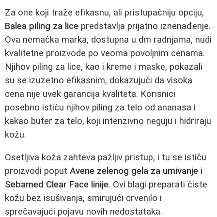
Za one koji traže efikasnu, ali pristupačniju opciju,
Balea piling za lice
predstavlja prijatno iznenađenje.
Ova nemačka marka, dostupna u dm radnjama, nudi
kvalitetne proizvode po veoma povoljnim cenama.
Njihov piling za lice, kao i kreme i maske, pokazali
su se izuzetno efikasnim, dokazujući da visoka
cena nije uvek garancija kvaliteta. Korisnici
posebno ističu njihov piling za telo od ananasa i
kakaо buter za telo, koji intenzivno neguju i hidriraju
kožu.
Osetljiva koža zahteva pažljiv pristup, i tu se ističu
proizvodi poput
Avene zelenog gela za umivanje
i
Sebamed Clear Face linije
. Ovi blagi preparati čiste
kožu bez isušivanja, smirujući crvenilo i
sprečavajući pojavu novih nedostataka.