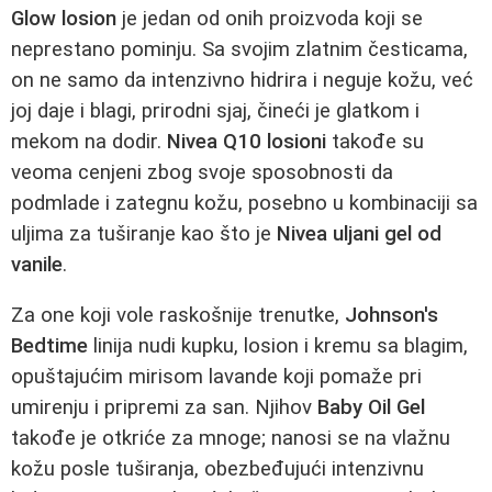
Glow losion
je jedan od onih proizvoda koji se
neprestano pominju. Sa svojim zlatnim česticama,
on ne samo da intenzivno hidrira i neguje kožu, već
joj daje i blagi, prirodni sjaj, čineći je glatkom i
mekom na dodir.
Nivea Q10 losioni
takođe su
veoma cenjeni zbog svoje sposobnosti da
podmlade i zategnu kožu, posebno u kombinaciji sa
uljima za tuširanje kao što je
Nivea uljani gel od
vanile
.
Za one koji vole raskošnije trenutke,
Johnson's
Bedtime
linija nudi kupku, losion i kremu sa blagim,
opuštajućim mirisom lavande koji pomaže pri
umirenju i pripremi za san. Njihov
Baby Oil Gel
takođe je otkriće za mnoge; nanosi se na vlažnu
kožu posle tuširanja, obezbeđujući intenzivnu