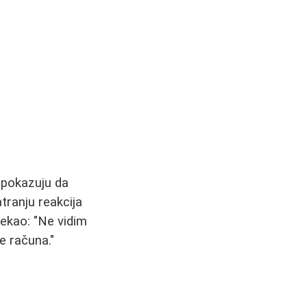
 pokazuju da
tranju reakcija
rekao: "Ne vidim
e računa."