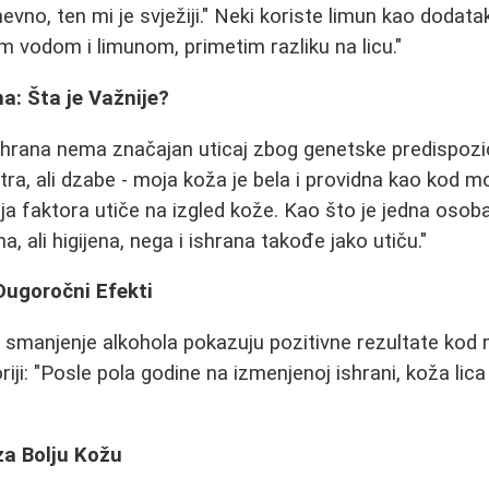
nevno, ten mi je svježiji." Neki koriste limun kao dodata
vodom i limunom, primetim razliku na licu."
na: Šta je Važnije?
shrana nema značajan uticaj zbog genetske predispozi
a, ali dzabe - moja koža je bela i providna kao kod moji
ja faktora utiče na izgled kože. Kao što je jedna osoba
a, ali higijena, nega i ishrana takođe jako utiču."
Dugoročni Efekti
i smanjenje alkohola pokazuju pozitivne rezultate kod
riji: "Posle pola godine na izmenjenoj ishrani, koža lica
za Bolju Kožu