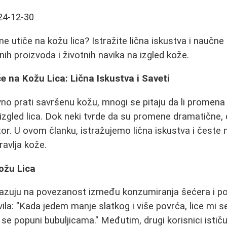
24-12-30
e utiče na kožu lica? Istražite lična iskustva i naučne 
ih proizvoda i životnih navika na izgled kože.
e na Kožu Lica: Lična Iskustva i Saveti
vno prati savršenu kožu, mnogi se pitaju da li promen
 izgled lica. Dok neki tvrde da su promene dramatične, 
tor. U ovom članku, istražujemo lična iskustva i česte 
ravlja kože.
ožu Lica
azuju na povezanost između konzumiranja šećera i poj
ila: "Kada jedem manje slatkog i više povrća, lice mi se
e se popuni bubuljicama." Međutim, drugi korisnici isti