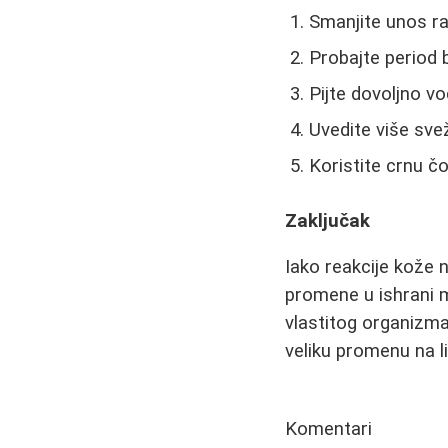
Smanjite unos ra
Probajte period 
Pijte dovoljno v
Uvedite više sve
Koristite crnu č
Zaključak
Iako reakcije kože 
promene u ishrani m
vlastitog organizma 
veliku promenu na li
Komentari