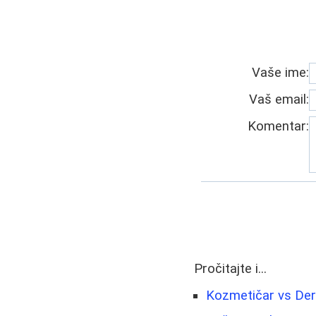
Vaše ime:
Vaš email:
Komentar:
Pročitajte i...
Kozmetičar vs Derm