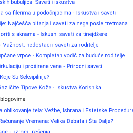
ih bubuljica: Saveti i iskustva
 sa filerima u podočnjacima - Iskustva i saveti
ije: Najčešća pitanja i saveti za nega posle tretmana
oriti s aknama - Iskusni saveti za tinejdžere
 Važnost, nedostaci i saveti za roditelje
pupčane vrpce - Kompletan vodič za buduće roditelje
rkulaciju i proširene vene - Prirodni saveti
Koje Su Seksipilnije?
Različite Tipove Kože - Iskustva Korisnika
 blogovima
 oblikovanje tela: Vežbe, Ishrana i Estetske Procedur
Računanje Vremena: Velika Debata i Šta Dalje?
ne - uzroci i rešenja