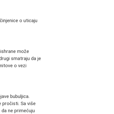
činjenice o uticaju
a ishrane može
drugi smatraju da je
mitove o vezi
ave bubuljica.
 pročisti. Sa više
ču da ne primećuju