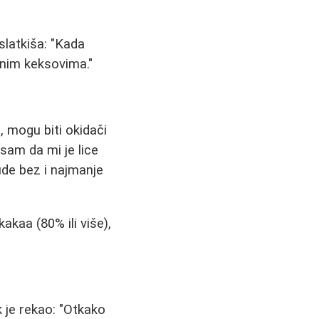
 slatkiša: "Kada
vnim keksovima."
 mogu biti okidači
sam da mi je lice
ude bez i najmanje
akaa (80% ili više),
 je rekao: "Otkako