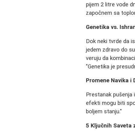
pijem 2 litre vode d
započnem sa toplom 
Genetika vs. Ishra
Dok neki tvrde da i
jedem zdravo do sutr
veruju da kombinaci
"Genetika je presudn
Promene Navika i 
Prestanak pušenja 
efekti mogu biti spo
boljem stanju."
5 Ključnih Saveta 