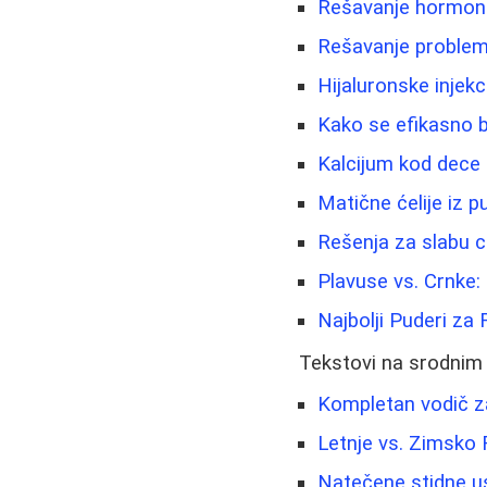
Rešavanje hormonsk
Rešavanje problema
Hijaluronske injekc
Kako se efikasno b
Kalcijum kod dece -
Matične ćelije iz 
Rešenja za slabu ci
Plavuse vs. Crnke: 
Najbolji Puderi za 
Tekstovi na srodnim
Kompletan vodič za
Letnje vs. Zimsko 
Natečene stidne us