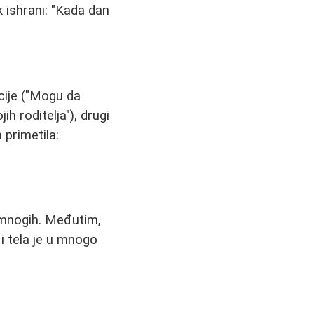
k ishrani: "Kada dan
cije ("Mogu da
h roditelja"), drugi
 primetila:
 mnogih. Međutim,
 i tela je u mnogo