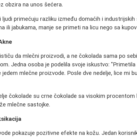
z obzira na unos šećera.
i ljudi primećuju razliku između domaćih i industrijskih
ma ili jabukama, manje se primeti na licu nego sa kupo
 Akne
stiču da mlečni proizvodi, a ne čokolada sama po sebi,
m. Jedna osoba je podelila svoje iskustvo: "Primetila 
jedem mlečne proizvode. Posle dve nedelje, lice mi b
itelje čokolade su crne čokolade sa visokim procentom k
rže mlečne sastojke.
ksikacija
de pokazuje pozitivne efekte na kožu. Jedan korisnik