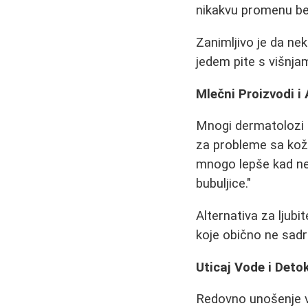
nikakvu promenu be
Zanimljivo je da nek
jedem pite s višnja
Mlečni Proizvodi i
Mnogi dermatolozi i
za probleme sa kožo
mnogo lepše kad ne 
bubuljice."
Alternativa za ljub
koje obično ne sad
Uticaj Vode i Deto
Redovno unošenje vo