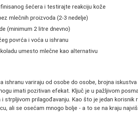
finisanog šećera i testirajte reakciju kože
bez mlečnih proizvoda (2-3 nedelje)
ode (minimum 2 litre dnevno)
žeg povrća i voća u ishranu
okoladu umesto mlečne kao alternativu
na ishranu variraju od osobe do osobe, brojna iskustva
ogu imati pozitivan efekat. Ključ je u pažljivom posma
i strpljivom prilagođavanju. Kao što je jedan korisnik 
cu, ali se osećam mnogo bolje - a to se na kraju najviš