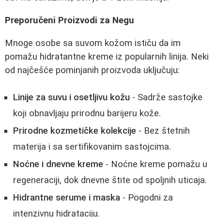
Preporučeni Proizvodi za Negu
Mnoge osobe sa suvom kožom ističu da im
pomažu hidratantne kreme iz popularnih linija. Neki
od najčešće pominjanih proizvoda uključuju:
Linije za suvu i osetljivu kožu
- Sadrže sastojke
koji obnavljaju prirodnu barijeru kože.
Prirodne kozmetičke kolekcije
- Bez štetnih
materija i sa sertifikovanim sastojcima.
Noćne i dnevne kreme
- Noćne kreme pomažu u
regeneraciji, dok dnevne štite od spoljnih uticaja.
Hidrantne serume i maska
- Pogodni za
intenzivnu hidrataciju.