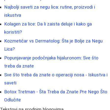
Najbolji saveti za negu lica: rutine, proizvodi i
iskustva
Kolagen za lice: Da li zaista deluje i kako ga
koristiti?
Kozmetičar vs Dermatolog: Šta je Bolje za Negu
Lica?
Popunjavanje podočnjaka hijaluronom: Sve što
treba da znate
Sve što treba da znate o operaciji nosa - Iskustva i
saveti
Botox Tretman - Šta Treba da Znate Pre Nego Što
Odlučite
Tekstovi na srodnim blogovima