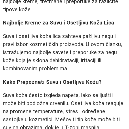
najbolje kreme, tretmane i preporuke za različite
tipove kože.
Najbolje Kreme za Suvu i Osetljivu Kožu Lica
Suva i osetljiva koža lica zahteva pažljivu negu i
pravi izbor kozmetičkih proizvoda. U ovom članku,
istražujemo najbolje savete i preporuke za negu
kože koja je sklona dehidrataciji, iritaciji ili
kombinovanim problemima.
Kako Prepoznati Suvu i Osetljivu Kožu?
Suva koža često izgleda napeta, lako se ljušti i
može biti podložna crvenilu. Osetljiva koža reaguje
na promene temperature, stres i određene
sastojke u kozmetici. Mešoviti tip kože može biti
suv na obrazima, dok je u T-zoni masnija.