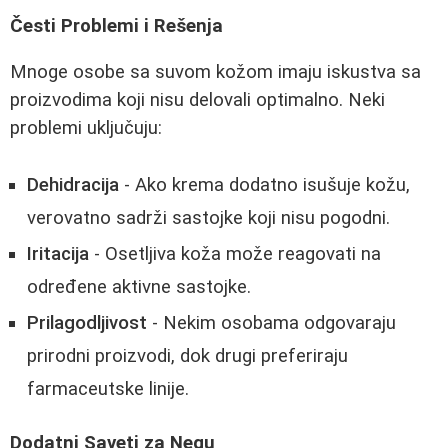
Česti Problemi i Rešenja
Mnoge osobe sa suvom kožom imaju iskustva sa
proizvodima koji nisu delovali optimalno. Neki
problemi uključuju:
Dehidracija
- Ako krema dodatno isušuje kožu,
verovatno sadrži sastojke koji nisu pogodni.
Iritacija
- Osetljiva koža može reagovati na
određene aktivne sastojke.
Prilagodljivost
- Nekim osobama odgovaraju
prirodni proizvodi, dok drugi preferiraju
farmaceutske linije.
Dodatni Saveti za Negu