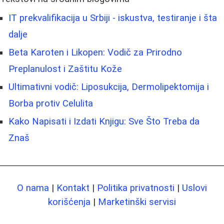
IT prekvalifikacija u Srbiji - iskustva, testiranje i šta
dalje
Beta Karoten i Likopen: Vodič za Prirodno
Preplanulost i Zaštitu Kože
Ultimativni vodič: Liposukcija, Dermolipektomija i
Borba protiv Celulita
Kako Napisati i Izdati Knjigu: Sve Što Treba da
Znaš
O nama
|
Kontakt
|
Politika privatnosti
|
Uslovi
korišćenja
|
Marketinški servisi