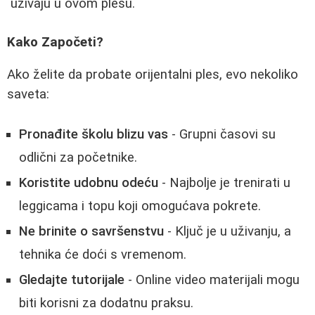
uživaju u ovom plesu.
Kako Započeti?
Ako želite da probate orijentalni ples, evo nekoliko
saveta:
Pronađite školu blizu vas
- Grupni časovi su
odlični za početnike.
Koristite udobnu odeću
- Najbolje je trenirati u
leggicama i topu koji omogućava pokrete.
Ne brinite o savršenstvu
- Ključ je u uživanju, a
tehnika će doći s vremenom.
Gledajte tutorijale
- Online video materijali mogu
biti korisni za dodatnu praksu.