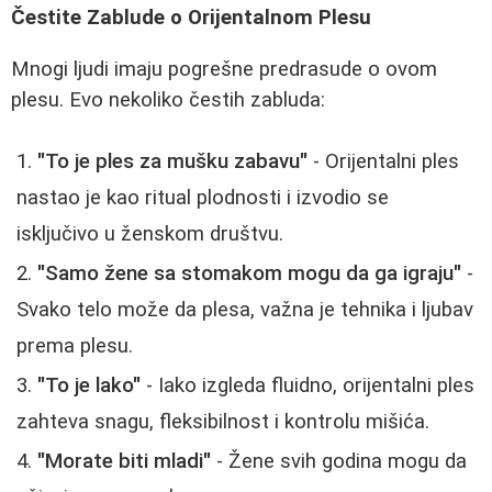
Čestite Zablude o Orijentalnom Plesu
Mnogi ljudi imaju pogrešne predrasude o ovom
plesu. Evo nekoliko čestih zabluda:
"To je ples za mušku zabavu"
- Orijentalni ples
nastao je kao ritual plodnosti i izvodio se
isključivo u ženskom društvu.
"Samo žene sa stomakom mogu da ga igraju"
-
Svako telo može da plesa, važna je tehnika i ljubav
prema plesu.
"To je lako"
- Iako izgleda fluidno, orijentalni ples
zahteva snagu, fleksibilnost i kontrolu mišića.
"Morate biti mladi"
- Žene svih godina mogu da