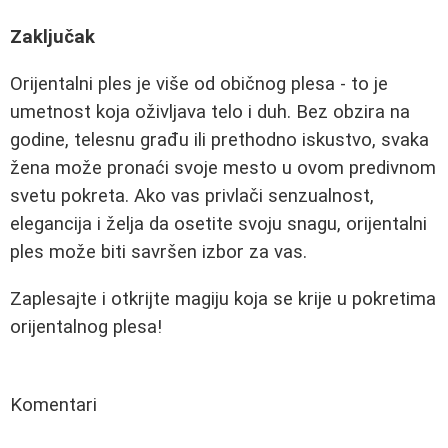
Zaključak
Orijentalni ples je više od običnog plesa - to je
umetnost koja oživljava telo i duh. Bez obzira na
godine, telesnu građu ili prethodno iskustvo, svaka
žena može pronaći svoje mesto u ovom predivnom
svetu pokreta. Ako vas privlači senzualnost,
elegancija i želja da osetite svoju snagu, orijentalni
ples može biti savršen izbor za vas.
Zaplesajte i otkrijte magiju koja se krije u pokretima
orijentalnog plesa!
Komentari