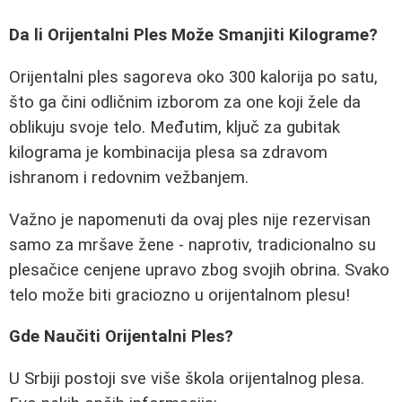
Da li Orijentalni Ples Može Smanjiti Kilogramе?
Orijentalni ples sagoreva oko 300 kalorija po satu,
što ga čini odličnim izborom za one koji žele da
oblikuju svoje telo. Međutim, ključ za gubitak
kilograma je kombinacija plesa sa zdravom
ishranom i redovnim vežbanjem.
Važno je napomenuti da ovaj ples nije rezervisan
samo za mršave žene - naprotiv, tradicionalno su
plesačice cenjene upravo zbog svojih obrina. Svako
telo može biti graciozno u orijentalnom plesu!
Gde Naučiti Orijentalni Ples?
U Srbiji postoji sve više škola orijentalnog plesa.