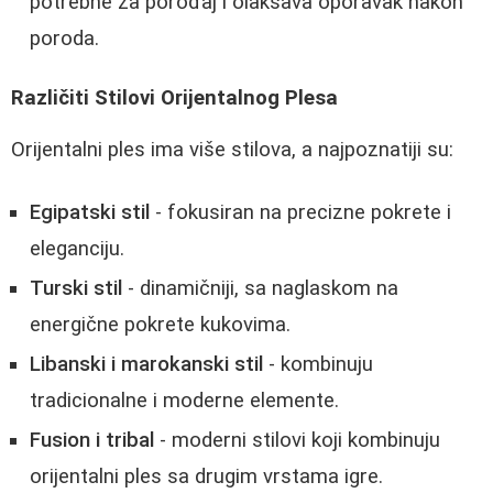
potrebne za porođaj i olakšava oporavak nakon
poroda.
Različiti Stilovi Orijentalnog Plesa
Orijentalni ples ima više stilova, a najpoznatiji su:
Egipatski stil
- fokusiran na precizne pokrete i
eleganciju.
Turski stil
- dinamičniji, sa naglaskom na
energične pokrete kukovima.
Libanski i marokanski stil
- kombinuju
tradicionalne i moderne elemente.
Fusion i tribal
- moderni stilovi koji kombinuju
orijentalni ples sa drugim vrstama igre.