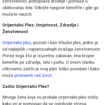
ženstvenost, poboljšava držanje i pomaže u
oblikovanju tela. Otkrijte njegove benefite i gde ga
možete naučiti.
Orijentalni Ples: Umjetnost, Zdravlje i
Ženstvenost
Orijentalni ples
, poznat i kao trbušni ples, jedno je
od najlepših i najsenzualnijih izražaja ženstvenosti.
Pored toga što je izuzetno zabavan, ima brojne
benefite po zdravlje, telo i psihu. U ovom članku
otkrivamo zašto je ovaj ples toliko poseban i kako
može
promeniti vaš život
.
Zašto Orijentalni Ples?
Mnoge žene koje su probale orijentalni ples ističu
kako im je pomogao da se oslobode stresa,