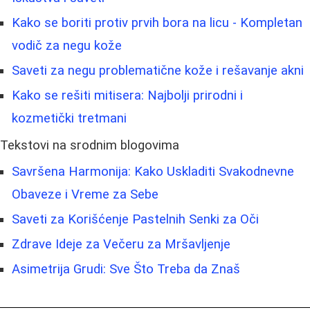
Kako se boriti protiv prvih bora na licu - Kompletan
vodič za negu kože
Saveti za negu problematične kože i rešavanje akni
Kako se rešiti mitisera: Najbolji prirodni i
kozmetički tretmani
Tekstovi na srodnim blogovima
Savršena Harmonija: Kako Uskladiti Svakodnevne
Obaveze i Vreme za Sebe
Saveti za Korišćenje Pastelnih Senki za Oči
Zdrave Ideje za Večeru za Mršavljenje
Asimetrija Grudi: Sve Što Treba da Znaš