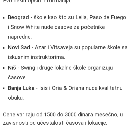
Evo nekih opših informacija:
Beograd
- škole kao što su Leila, Paso de Fuego
i Snow White nude časove za početnike i
napredne.
Novi Sad
- Azar i Vitsaveja su popularne škole sa
iskusnim instruktorima.
Niš
- Swing i druge lokalne škole organizuju
časove.
Banja Luka
- Isis i Oria & Oriana nude kvalitetnu
obuku.
Cene variraju od 1500 do 3000 dinara mesečno, u
zavisnosti od učestalosti časova i lokacije.