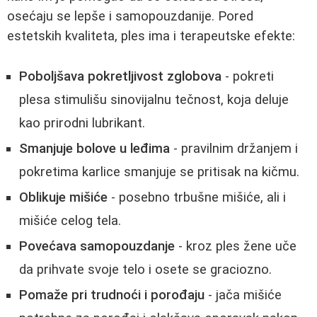
osećaju se lepše i samopouzdanije. Pored
estetskih kvaliteta, ples ima i terapeutske efekte:
Poboljšava pokretljivost zglobova
- pokreti
plesa stimulišu sinovijalnu tečnost, koja deluje
kao prirodni lubrikant.
Smanjuje bolove u leđima
- pravilnim držanjem i
pokretima karlice smanjuje se pritisak na kičmu.
Oblikuje mišiće
- posebno trbušne mišiće, ali i
mišiće celog tela.
Povećava samopouzdanje
- kroz ples žene uče
da prihvate svoje telo i osete se graciozno.
Pomaže pri trudnoći i porođaju
- jača mišiće