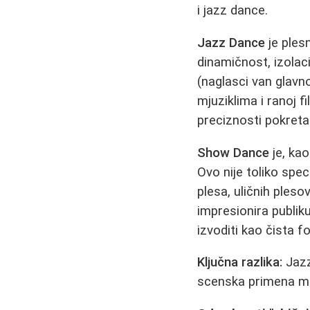
i jazz dance.
Jazz Dance
je plesn
dinamičnost, izolaci
(naglasci van glavno
mjuziklima i ranoj fi
preciznosti pokreta
Show Dance
je, kao
Ovo nije toliko speci
plesa, uličnih pleso
impresionira publiku
izvoditi kao čista 
Ključna razlika:
Jazz
scenska primena meš