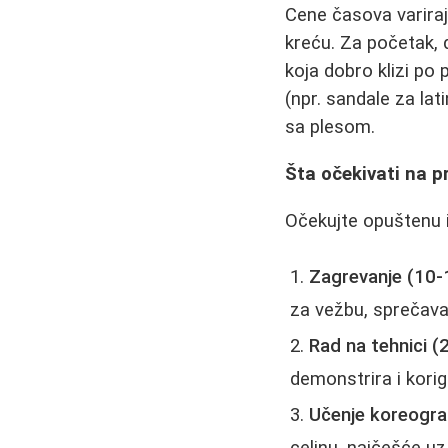
Cene časova variraj
kreću. Za početak,
koja dobro klizi po 
(npr. sandale za lat
sa plesom.
Šta očekivati na 
Očekujte opuštenu i
Zagrevanje (10-
za vežbu, sprečava
Rad na tehnici (
demonstrira i kori
Učenje koreograf