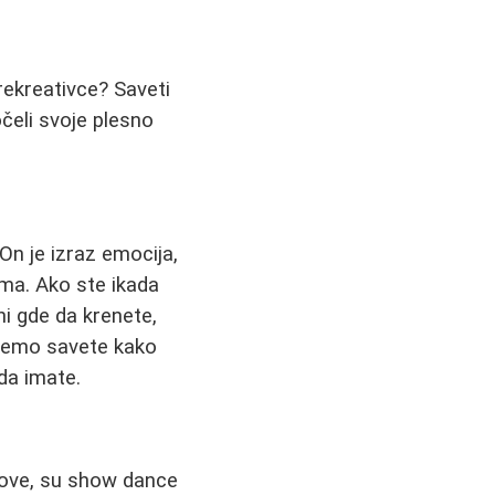
rekreativce? Saveti
očeli svoje plesno
 On je izraz emocija,
ma. Ako ste ikada
ni gde da krenete,
ićemo savete kako
da imate.
etove, su show dance