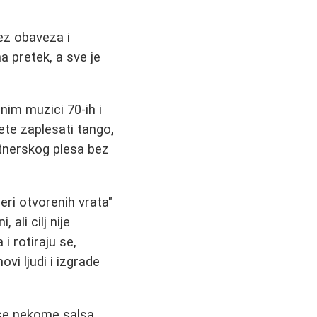
ez obaveza i
a pretek, a sve je
im muzici 70-ih i
ete zaplesati tango,
artnerskog plesa bez
eri otvorenih vrata"
ali cilj nije
i rotiraju se,
vi ljudi i izgrade
 se nekome salsa