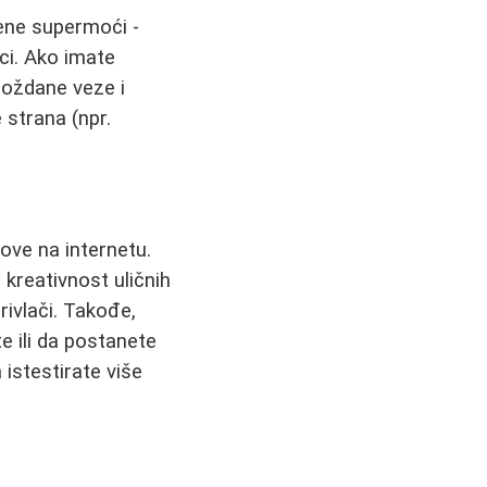
đene supermoći -
ici. Ako imate
moždane veze i
 strana (npr.
love na internetu.
 kreativnost uličnih
ivlači. Takođe,
te ili da postanete
istestirate više