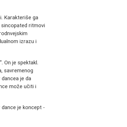
i. Karakteriše ga
, sincopated ritmovi
 brodnvejskim
idualnom izrazu i
. On je spektakl.
leta, savremenog
w dancea je da
nce može učiti i
w dance je koncept -