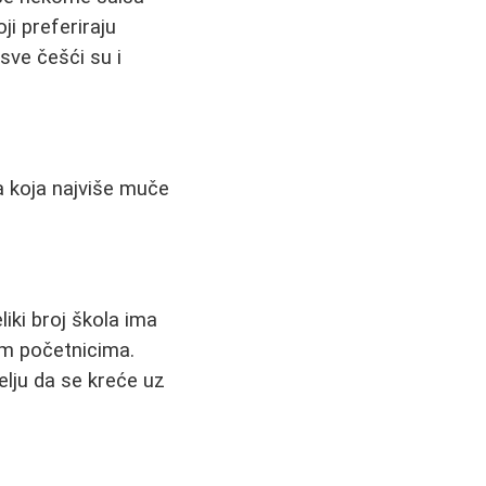
i preferiraju
sve češći su i
a koja najviše muče
iki broj škola ima
im početnicima.
želju da se kreće uz