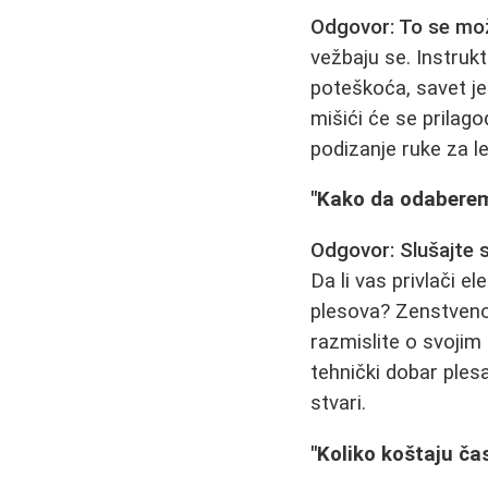
Odgovor: To se mož
vežbaju se. Instrukt
poteškoća, savet je
mišići će se prilago
podizanje ruke za l
"Kako da odaberem
Odgovor: Slušajte s
Da li vas privlači e
plesova? Zenstvenos
razmislite o svojim 
tehnički dobar ples
stvari.
"Koliko koštaju čas