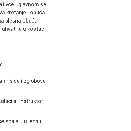
eativce uglavnom se
a kretanje i obuća
čna plesna obuća
e uhvatite u koštac
:
a mišiće i zglobove
olacija. Instruktor
e spajaju u jednu