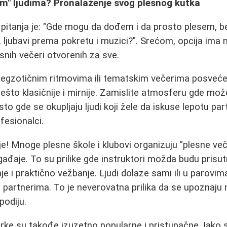
im" ljudima? Pronalaženje svog plesnog kutka
pitanja je: "Gde mogu da dođem i da prosto plesem, b
 ljubavi prema pokretu i muzici?". Srećom, opcija ima n
esnih večeri otvorenih za sve.
egzotičnim ritmovima ili tematskim večerima posvećen
nešto klasičnije i mirnije. Zamislite atmosferu gde mož
esto gde se okupljaju ljudi koji žele da iskuse lepotu p
fesionalci.
! Mnoge plesne škole i klubovi organizuju "plesne več
gađaje. To su prilike gde instruktori možda budu prisutni, 
e i praktično vežbanje. Ljudi dolaze sami ili u parovima 
m partnerima. To je neverovatna prilika da se upoznaju no
odiju.
rke su takođe izuzetno popularne i pristupačne. Iako