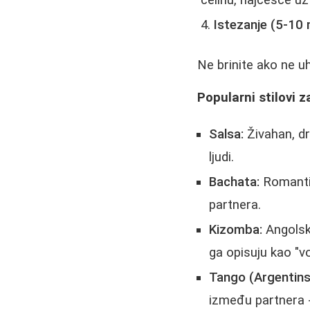
celinu, najčešće uz
Istezanje (5-10 
Ne brinite ako ne 
Popularni stilovi 
Salsa:
Živahan, dr
ljudi.
Bachata:
Romantič
partnera.
Kizomba:
Angolski
ga opisuju kao "vo
Tango (Argentinsk
između partnera - 