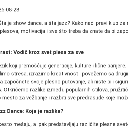
25-08-28
Šta je show dance, a šta jazz? Kako naći pravi klub za 
 plesova, motivacija i sve što treba da znate da bi zap
trast: Vodič kroz svet plesa za sve
ezik koji premošćuje generacije, kulture i lične barijere.
dimo stresa, izrazimo kreativnost i povežemo sa drugi
a započnete svoje plesno putovanje, ali niste bili sigur
s. Otkrićemo razlike između popularnih stilova, pružit
 mesto za vežbanje i razbiti sve predrasude koje mož
z Dance: Koja je razlika?
esto mešaju, a ipak predstavljaju različite plesne sv