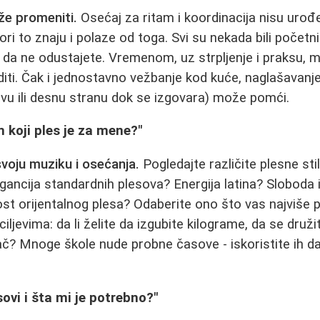
e promeniti.
Osećaj za ritam i koordinacija nisu uro
ori to znaju i polaze od toga. Svi su nekada bili početn
 da ne odustajete. Vremenom, uz strpljenje i praksu, 
diti. Čak i jednostavno vežbanje kod kuće, naglašavanje
evu ili desnu stranu dok se izgovara) može pomći.
 koji ples je za mene?"
voju muziku i osećanja.
Pogledajte različite plesne sti
legancija standardnih plesova? Energija latina? Sloboda i
t orijentalnog plesa? Odaberite ono što vas najviše pr
ciljevima: da li želite da izgubite kilograme, da se druži
ač? Mnoge škole nude probne časove - iskoristite ih da 
ovi i šta mi je potrebno?"