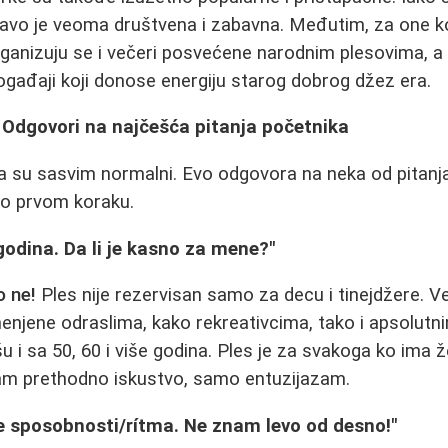
ravo je veoma društvena i zabavna. Međutim, za one koj
anizuju se i večeri posvećene narodnim plesovima, a 
događaji koji donose energiju starog dobrog džez era.
 Odgovori na najčešća pitanja početnika
a su sasvim normalni. Evo odgovora na neka od pitanj
u o prvom koraku.
odina. Da li je kasno za mene?"
 ne!
Ples nije rezervisan samo za decu i tinejdžere. Vel
njene odraslima, kako rekreativcima, tako i apsolutn
šu i sa 50, 60 i više godina. Ples je za svakoga ko ima 
am prethodno iskustvo, samo entuzijazam.
sposobnosti/rítma. Ne znam levo od desno!"