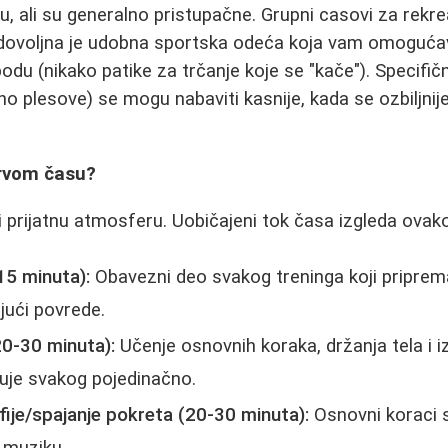
u, ali su generalno pristupačne. Grupni casovi za rekr
 dovoljna je udobna sportska odeća koja vam omogućav
podu (nikako patike za trčanje koje se "kače"). Specifi
ino plesove) se mogu nabaviti kasnije, kada se ozbiljnij
prvom času?
 prijatnu atmosferu. Uobičajeni tok časa izgleda ovako
15 minuta):
Obavezni deo svakog treninga koji priprem
jući povrede.
20-30 minuta):
Učenje osnovnih koraka, držanja tela i iz
guje svakog pojedinačno.
ije/spajanje pokreta (20-30 minuta):
Osnovni koraci s