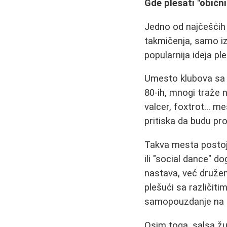
Gde plesati "običn
Jedno od najčešćih 
takmičenja, samo iz
popularnija ideja pl
Umesto klubova sa 
80-ih, mnogi traže 
valcer, foxtrot... m
pritiska da budu pro
Takva mesta postoje
ili "social dance" do
nastava, već druženj
plešući sa različiti
samopouzdanje na p
Osim toga, salsa žu