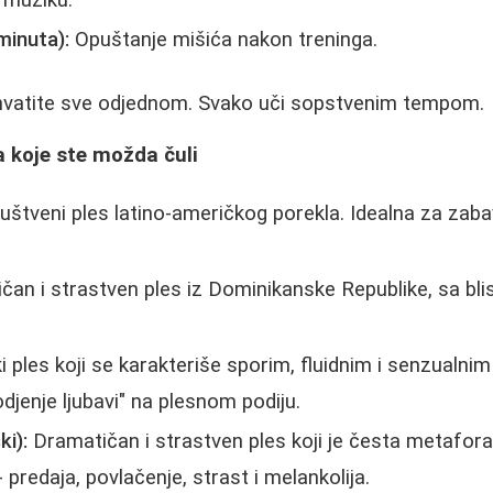
 muziku.
minuta):
Opuštanje mišića nakon treninga.
uhvatite sve odjednom. Svako uči sopstvenim tempom.
za koje ste možda čuli
uštveni ples latino-američkog porekla. Idealna za zab
an i strastven ples iz Dominikanske Republike, sa bl
 ples koji se karakteriše sporim, fluidnim i senzualni
djenje ljubavi" na plesnom podiju.
i):
Dramatičan i strastven ples koji je česta metafora
predaja, povlačenje, strast i melankolija.