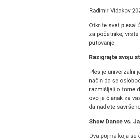
Radimir Vidakov
20
Otkrite svet plesa! 
za početnike, vrste
putovanje.
Razigrajte svoju s
Ples je univerzalni j
način da se oslobo
razmišljali o tome d
ovo je članak za va
da nađete savršeno
Show Dance vs. Jaz
Dva pojma koja se č