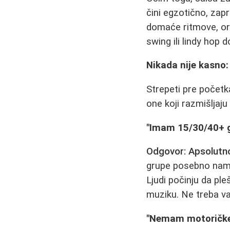
čini egzotično, zap
domaće ritmove, org
swing ili lindy hop 
Nikada nije kasno:
Strepeti pre početk
one koji razmišljaj
"Imam 15/30/40+ g
Odgovor: Apsolutno
grupe posebno name
Ljudi počinju da ple
muziku. Ne treba v
"Nemam motoričke 