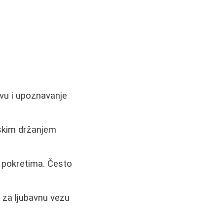
avu i upoznavanje
iskim držanjem
m pokretima. Često
 za ljubavnu vezu