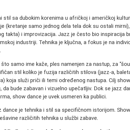
i stil sa dubokim korenima u afričkoj i američkoj kultur
je (kretanje samo jednog dela tela dok su ostali mirni)
g takta) i improvizacija. Jazz je često bio inspiracija
lmskoj industriji. Tehnika je ključna, a fokus je na indiv
.
 što samo ime kaže, ples namenjen za nastup, za "šou"
fičan stil koliko je fuzija različitih stilova (jazz-a, ba
va) koja služi priči ili temi određenog nastupa. Cilj sho
, da bude zabavan i vizuelno upečatljiv. Dok se jazz da
forma, show dance je uvek usmeren ka publici.
 dance je tehnika i stil sa specifičnom istorijom. Sho
avine različitih tehnika u službi zabave.