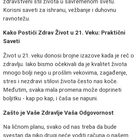
zdravstveni stil života u savremenom svetu.
Korisni saveti za ishranu, vežbanje i duhovnu
ravnotežu.
Kako Postići Zdrav Život u 21. Veku: Praktični
Saveti
Život u 21. veku donosi brojne izazove kada je reč o
zdravlju. Iako bismo očekivali da je kvalitet života
mnogo bolji nego u prošlim vekovima, zagađenje,
stres i nezdravi stilovi života često nas koče.
Međutim, svaka mala promena može doprineti
boljitku - kap po kap, i čaša se napuni.
Zašto je Vaše Zdravlje Vaša Odgovornost
Na ličnom planu, svako od nas treba da bude
svestan da niko drugi neće voditi računa o našem