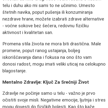
telu i duhu ako mi sami to ne učinimo. Umesto
štetnih navika, poput pušenja ili konzumiranja
nezdrave hrane, možete izabrati zdrave alternative
- voćne sokove bez šećera, redovnu fizičku
aktivnost i kvalitetan san.
Promena stila života ne mora biti drastična. Male
promene, poput ranog ustajanja, boljeg
iskorišćavanja dana i fokusa na ono što vam
donosi radost, mogu imati veliki uticaj na celokupno
blagostanje.
Mentalno Zdravlje: Ključ Za Srećniji Život
Zdravlje ne počinje samo u telu - važno je prvo
očistiti svoje misli. Negativne emocije, ljutnja i stres
mogu dovesti do fizičkih bolesti. Kao što kaže