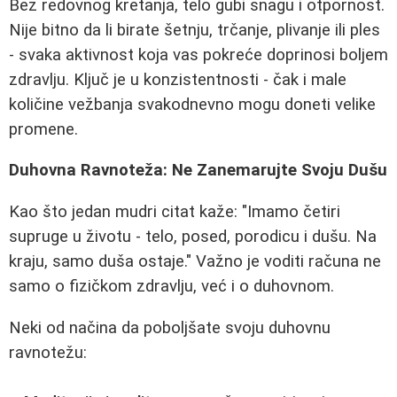
Bez redovnog kretanja, telo gubi snagu i otpornost.
Nije bitno da li birate šetnju, trčanje, plivanje ili ples
- svaka aktivnost koja vas pokreće doprinosi boljem
zdravlju. Ključ je u konzistentnosti - čak i male
količine vežbanja svakodnevno mogu doneti velike
promene.
Duhovna Ravnoteža: Ne Zanemarujte Svoju Dušu
Kao što jedan mudri citat kaže: "Imamo četiri
supruge u životu - telo, posed, porodicu i dušu. Na
kraju, samo duša ostaje." Važno je voditi računa ne
samo o fizičkom zdravlju, već i o duhovnom.
Neki od načina da poboljšate svoju duhovnu
ravnotežu: