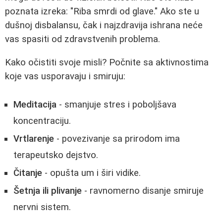
poznata izreka: "Riba smrdi od glave." Ako ste u
dušnoj disbalansu, čak i najzdravija ishrana neće
vas spasiti od zdravstvenih problema.
Kako očistiti svoje misli? Počnite sa aktivnostima
koje vas usporavaju i smiruju:
Meditacija
- smanjuje stres i poboljšava
koncentraciju.
Vrtlarenje
- povezivanje sa prirodom ima
terapeutsko dejstvo.
Čitanje
- opušta um i širi vidike.
Šetnja ili plivanje
- ravnomerno disanje smiruje
nervni sistem.