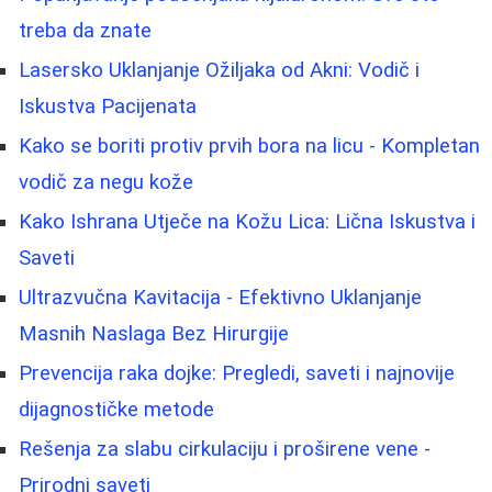
treba da znate
Lasersko Uklanjanje Ožiljaka od Akni: Vodič i
Iskustva Pacijenata
Kako se boriti protiv prvih bora na licu - Kompletan
vodič za negu kože
Kako Ishrana Utječe na Kožu Lica: Lična Iskustva i
Saveti
Ultrazvučna Kavitacija - Efektivno Uklanjanje
Masnih Naslaga Bez Hirurgije
Prevencija raka dojke: Pregledi, saveti i najnovije
dijagnostičke metode
Rešenja za slabu cirkulaciju i proširene vene -
Prirodni saveti