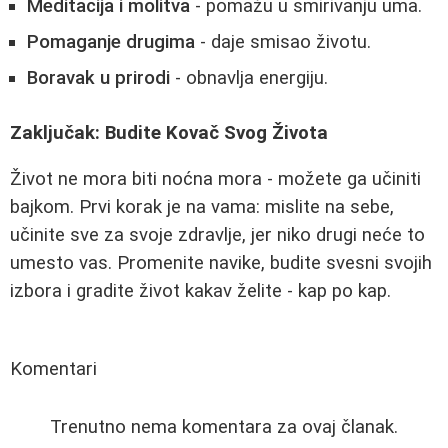
Meditacija i molitva
- pomažu u smirivanju uma.
Pomaganje drugima
- daje smisao životu.
Boravak u prirodi
- obnavlja energiju.
Zaključak: Budite Kovač Svog Života
Život ne mora biti noćna mora - možete ga učiniti
bajkom. Prvi korak je na vama: mislite na sebe,
učinite sve za svoje zdravlje, jer niko drugi neće to
umesto vas. Promenite navike, budite svesni svojih
izbora i gradite život kakav želite - kap po kap.
Komentari
Trenutno nema komentara za ovaj članak.