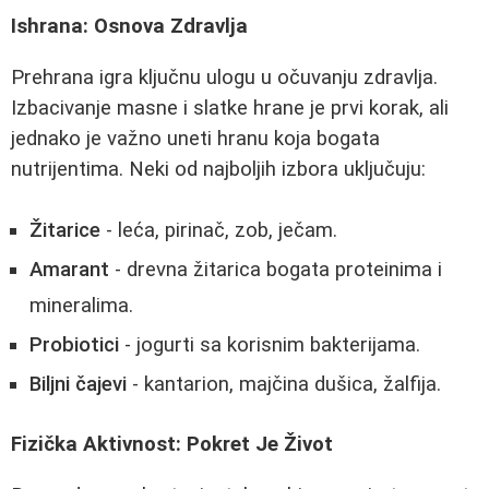
Ishrana: Osnova Zdravlja
Prehrana igra ključnu ulogu u očuvanju zdravlja.
Izbacivanje masne i slatke hrane je prvi korak, ali
jednako je važno uneti hranu koja bogata
nutrijentima. Neki od najboljih izbora uključuju:
Žitarice
- leća, pirinač, zob, ječam.
Amarant
- drevna žitarica bogata proteinima i
mineralima.
Probiotici
- jogurti sa korisnim bakterijama.
Biljni čajevi
- kantarion, majčina dušica, žalfija.
Fizička Aktivnost: Pokret Je Život