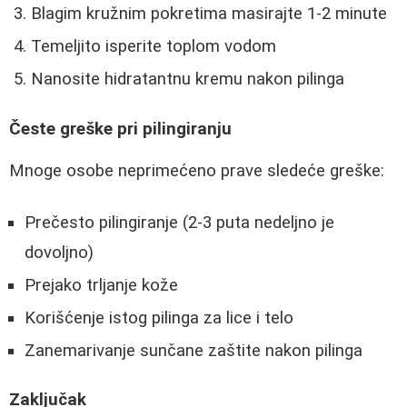
Blagim kružnim pokretima masirajte 1-2 minute
Temeljito isperite toplom vodom
Nanosite hidratantnu kremu nakon pilinga
Česte greške pri pilingiranju
Mnoge osobe neprimećeno prave sledeće greške:
Prečesto pilingiranje (2-3 puta nedeljno je
dovoljno)
Prejako trljanje kože
Korišćenje istog pilinga za lice i telo
Zanemarivanje sunčane zaštite nakon pilinga
Zaključak