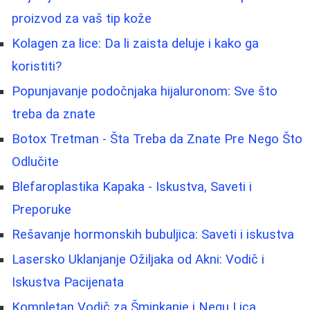
proizvod za vaš tip kože
Kolagen za lice: Da li zaista deluje i kako ga
koristiti?
Popunjavanje podočnjaka hijaluronom: Sve što
treba da znate
Botox Tretman - Šta Treba da Znate Pre Nego Što
Odlučite
Blefaroplastika Kapaka - Iskustva, Saveti i
Preporuke
Rešavanje hormonskih bubuljica: Saveti i iskustva
Lasersko Uklanjanje Ožiljaka od Akni: Vodič i
Iskustva Pacijenata
Kompletan Vodič za Šminkanje i Negu Lica