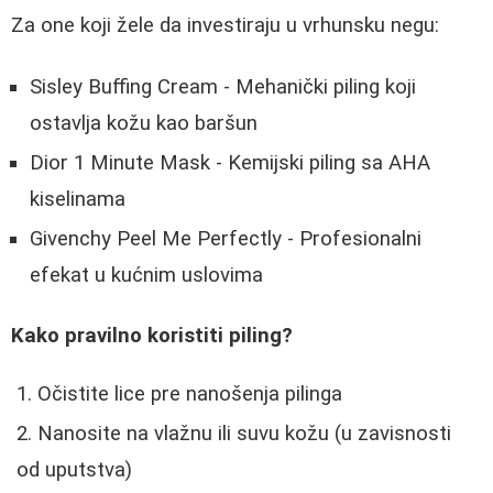
Za one koji žele da investiraju u vrhunsku negu:
Sisley Buffing Cream - Mehanički piling koji
ostavlja kožu kao baršun
Dior 1 Minute Mask - Kemijski piling sa AHA
kiselinama
Givenchy Peel Me Perfectly - Profesionalni
efekat u kućnim uslovima
Kako pravilno koristiti piling?
Očistite lice pre nanošenja pilinga
Nanosite na vlažnu ili suvu kožu (u zavisnosti
od uputstva)