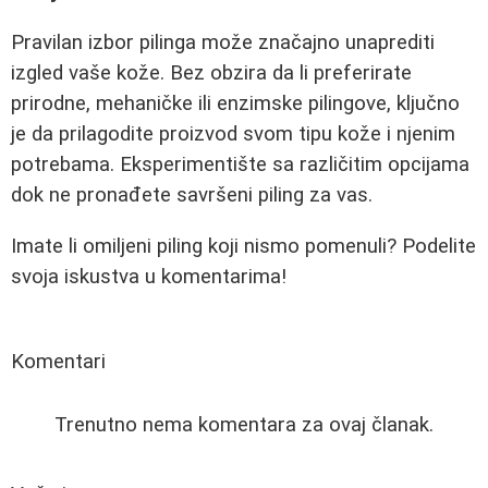
Pravilan izbor pilinga može značajno unaprediti
izgled vaše kože. Bez obzira da li preferirate
prirodne, mehaničke ili enzimske pilingove, ključno
je da prilagodite proizvod svom tipu kože i njenim
potrebama. Eksperimentište sa različitim opcijama
dok ne pronađete savršeni piling za vas.
Imate li omiljeni piling koji nismo pomenuli? Podelite
svoja iskustva u komentarima!
Komentari
Trenutno nema komentara za ovaj članak.