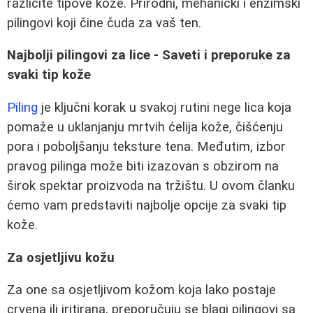
različite tipove kože. Prirodni, mehanički i enzimski
pilingovi koji čine čuda za vaš ten.
Najbolji pilingovi za lice - Saveti i preporuke za
svaki tip kože
Piling
je ključni korak u svakoj rutini nege lica koja
pomaže u uklanjanju mrtvih ćelija kože, čišćenju
pora i poboljšanju teksture tena. Međutim, izbor
pravog pilinga može biti izazovan s obzirom na
širok spektar proizvoda na tržištu. U ovom članku
ćemo vam predstaviti najbolje opcije za svaki tip
kože.
Za osjetljivu kožu
Za one sa osjetljivom kožom koja lako postaje
crvena ili iritirana, preporučuju se blagi pilingovi sa