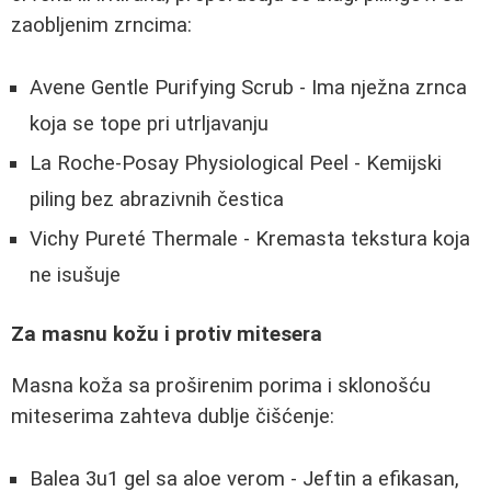
zaobljenim zrncima:
Avene Gentle Purifying Scrub - Ima nježna zrnca
koja se tope pri utrljavanju
La Roche-Posay Physiological Peel - Kemijski
piling bez abrazivnih čestica
Vichy Pureté Thermale - Kremasta tekstura koja
ne isušuje
Za masnu kožu i protiv mitesera
Masna koža sa proširenim porima i sklonošću
miteserima zahteva dublje čišćenje:
Balea 3u1 gel sa aloe verom - Jeftin a efikasan,