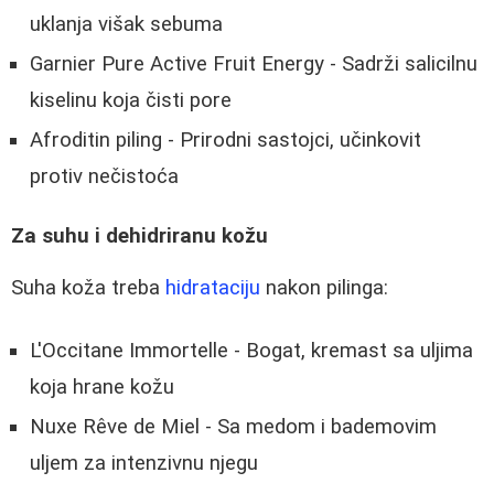
uklanja višak sebuma
Garnier Pure Active Fruit Energy - Sadrži salicilnu
kiselinu koja čisti pore
Afroditin piling - Prirodni sastojci, učinkovit
protiv nečistoća
Za suhu i dehidriranu kožu
Suha koža treba
hidrataciju
nakon pilinga:
L'Occitane Immortelle - Bogat, kremast sa uljima
koja hrane kožu
Nuxe Rêve de Miel - Sa medom i bademovim
uljem za intenzivnu njegu