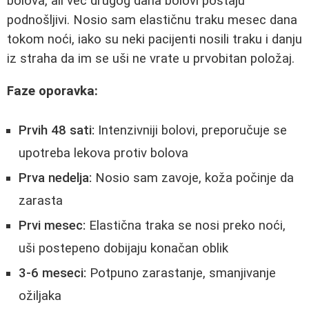
bolova, ali već drugog dana bolovi postaju
podnošljivi. Nosio sam elastičnu traku mesec dana
tokom noći, iako su neki pacijenti nosili traku i danju
iz straha da im se uši ne vrate u prvobitan položaj.
Faze oporavka:
Prvih 48 sati:
Intenzivniji bolovi, preporučuje se
upotreba lekova protiv bolova
Prva nedelja:
Nosio sam zavoje, koža počinje da
zarasta
Prvi mesec:
Elastična traka se nosi preko noći,
uši postepeno dobijaju konačan oblik
3-6 meseci:
Potpuno zarastanje, smanjivanje
ožiljaka