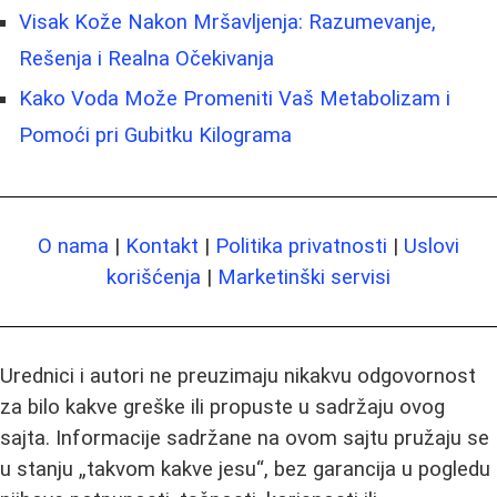
Visak Kože Nakon Mršavljenja: Razumevanje,
Rešenja i Realna Očekivanja
Kako Voda Može Promeniti Vaš Metabolizam i
Pomoći pri Gubitku Kilograma
O nama
|
Kontakt
|
Politika privatnosti
|
Uslovi
korišćenja
|
Marketinški servisi
Urednici i autori ne preuzimaju nikakvu odgovornost
za bilo kakve greške ili propuste u sadržaju ovog
sajta. Informacije sadržane na ovom sajtu pružaju se
u stanju „takvom kakve jesu“, bez garancija u pogledu