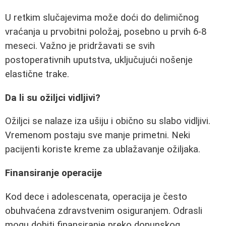
U retkim slučajevima može doći do delimičnog
vraćanja u prvobitni položaj, posebno u prvih 6-8
meseci. Važno je pridržavati se svih
postoperativnih uputstva, uključujući nošenje
elastične trake.
Da li su ožiljci vidljivi?
Ožiljci se nalaze iza ušiju i obično su slabo vidljivi.
Vremenom postaju sve manje primetni. Neki
pacijenti koriste kreme za ublažavanje ožiljaka.
Finansiranje operacije
Kod dece i adolescenata, operacija je često
obuhvaćena zdravstvenim osiguranjem. Odrasli
mogu dobiti finansiranje preko dopunskog