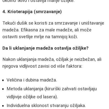
okolno tkivo i ostavlja manje ožiljke.
4. Krioterapija (smrzavanje)
Tekući dušik se koristi za smrzavanje i uništavanje
madeža. Efikasna za male madeže, ali može
ostaviti svetlije mrlje na tamnijoj koži.
Da li uklanjanje madeža ostavlja ožiljke?
Nakon uklanjanja madeža, ožiljak je neizbežan, ali
njegova vidljivost zavisi od više faktora:
Veličina i dubina madeža.
Metoda uklanjanja (kirurški zahvati ostavljaju
vidljivije ožiljke od lasera).
Individuelna sklonost stvaranju ožiljaka.