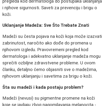
pregleda kod dermatologa do postupaka uklanjanja
i njihove sigurnosti. Saveti za prevenciju i brigu o
koži.
Uklanjanje Madeža: Sve Što Trebate Znati
Madeži su česta pojava na koži koja može izazvati
zabrinutost, naročito ako dođe do promena u
njihovom izgledu. Pravovremeni pregled kod
dermatologa i adekvatno uklanjanje madeža mogu
sprečiti ozbiljne zdravstvene probleme. U ovom
članku, detaljno ćemo objasniti sve o madežima,
njihovom uklanjanju i savetima za brigu o koži.
Šta su madeži i kada postaju problem?
Madeži (nevusi) su pigmentne promene na koži
koje se javljaju zbog nagomilavanja melanocita -