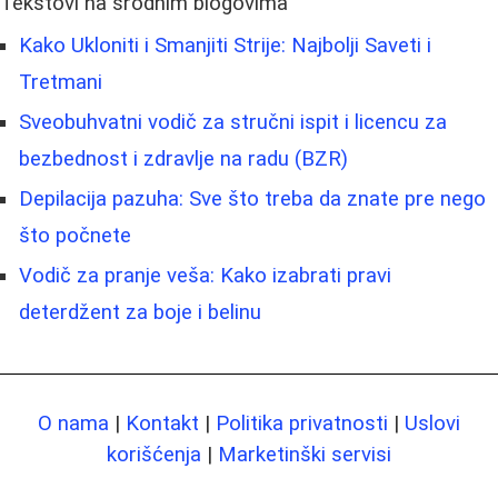
Tekstovi na srodnim blogovima
Kako Ukloniti i Smanjiti Strije: Najbolji Saveti i
Tretmani
Sveobuhvatni vodič za stručni ispit i licencu za
bezbednost i zdravlje na radu (BZR)
Depilacija pazuha: Sve što treba da znate pre nego
što počnete
Vodič za pranje veša: Kako izabrati pravi
deterdžent za boje i belinu
O nama
|
Kontakt
|
Politika privatnosti
|
Uslovi
korišćenja
|
Marketinški servisi