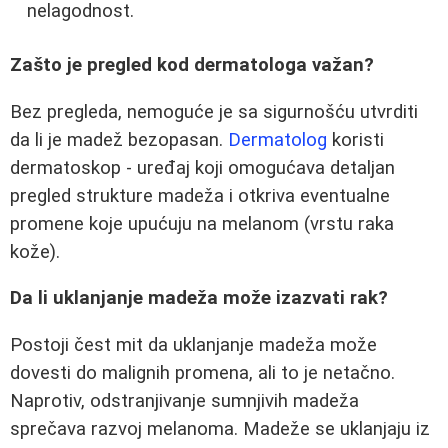
nelagodnost.
Zašto je pregled kod dermatologa važan?
Bez pregleda, nemoguće je sa sigurnošću utvrditi
da li je madež bezopasan.
Dermatolog
koristi
dermatoskop - uređaj koji omogućava detaljan
pregled strukture madeža i otkriva eventualne
promene koje upućuju na melanom (vrstu raka
kože).
Da li uklanjanje madeža može izazvati rak?
Postoji čest mit da uklanjanje madeža može
dovesti do malignih promena, ali to je netačno.
Naprotiv, odstranjivanje sumnjivih madeža
sprečava razvoj melanoma. Madeže se uklanjaju iz