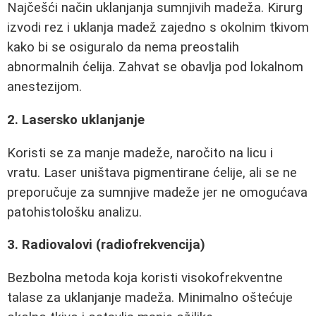
Najčešći način uklanjanja sumnjivih madeža. Kirurg
izvodi rez i uklanja madež zajedno s okolnim tkivom
kako bi se osiguralo da nema preostalih
abnormalnih ćelija. Zahvat se obavlja pod lokalnom
anestezijom.
2. Lasersko uklanjanje
Koristi se za manje madeže, naročito na licu i
vratu. Laser uništava pigmentirane ćelije, ali se ne
preporučuje za sumnjive madeže jer ne omogućava
patohistološku analizu.
3. Radiovalovi (radiofrekvencija)
Bezbolna metoda koja koristi visokofrekventne
talase za uklanjanje madeža. Minimalno oštećuje