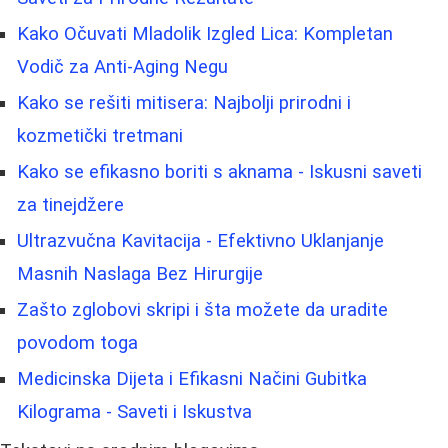
Kako Očuvati Mladolik Izgled Lica: Kompletan
Vodič za Anti-Aging Negu
Kako se rešiti mitisera: Najbolji prirodni i
kozmetički tretmani
Kako se efikasno boriti s aknama - Iskusni saveti
za tinejdžere
Ultrazvučna Kavitacija - Efektivno Uklanjanje
Masnih Naslaga Bez Hirurgije
Zašto zglobovi skripi i šta možete da uradite
povodom toga
Medicinska Dijeta i Efikasni Načini Gubitka
Kilograma - Saveti i Iskustva