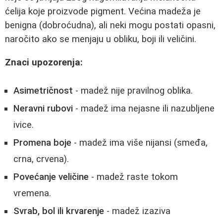
ćelija koje proizvode pigment. Većina madeža je
benigna (dobroćudna), ali neki mogu postati opasni,
naročito ako se menjaju u obliku, boji ili veličini.
Znaci upozorenja:
Asimetričnost
- madež nije pravilnog oblika.
Neravni rubovi
- madež ima nejasne ili nazubljene
ivice.
Promena boje
- madež ima više nijansi (smeđa,
crna, crvena).
Povećanje veličine
- madež raste tokom
vremena.
Svrab, bol ili krvarenje
- madež izaziva