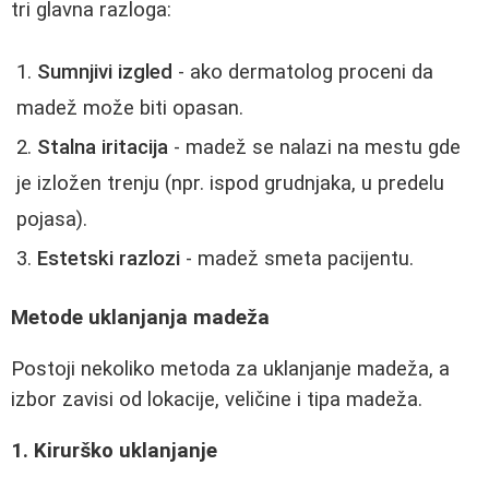
tri glavna razloga:
Sumnjivi izgled
- ako dermatolog proceni da
madež može biti opasan.
Stalna iritacija
- madež se nalazi na mestu gde
je izložen trenju (npr. ispod grudnjaka, u predelu
pojasa).
Estetski razlozi
- madež smeta pacijentu.
Metode uklanjanja madeža
Postoji nekoliko metoda za uklanjanje madeža, a
izbor zavisi od lokacije, veličine i tipa madeža.
1. Kirurško uklanjanje