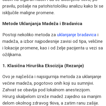
pravilu, pošalje na patohistološku analizu kako bi se
isključile maligne promene.
Metode Uklanjanja Madeža i Bradavica
Postoji nekoliko metoda za
uklanjanje bradavica
i
madeža, a izbor najpodesnije zavisi od tipa, veličine
i lokacije promene, kao i od želje pacijenta u vezi sa
ožiljkama.
1. Klasična Hirurška Ekscizija (Rezanje)
Ovo je najčešća i najsigurnija metoda za uklanjanje
većine madeža, pogotovo onih koji su sumnjivi.
Zahvat se obavlja pod lokalnom anestezijom.
Hirurg skalpelom izreže madež zajedno sa manjim
delom okolnog zdravog tkiva, a zatim ranu zašije.