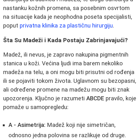
nastanku kožnih promena, sa posebnim osvrtom
na situacije kada je neophodna poseta specijalisti,
poput
privatna klinika za plastičnu hirurgiju
.
Šta Su Madeži i Kada Postaju Zabrinjavajući?
Madež, ili nevus, je zapravo nakupina pigmentnih
stanica u koži. Većina ljudi ima barem nekoliko
madeža na telu, a oni mogu biti prisutni od rođenja
ili se pojaviti tokom života. Uglavnom su bezopasni,
ali određene promene na madežu mogu biti znak
upozorenja. Ključno je razumeti
ABCDE
pravilo, koje
pomaže u samopregledu:
A - Asimetrija:
Madež koji nije simetričan,
odnosno jedna polovina se razlikuje od druge.