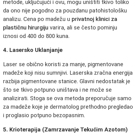
metode, uključujući i ovu, mogu uništiti tkivo toliko
da ono nije pogodno za pouzdanu patohistološku
analizu. Cena po madežu u
privatnoj klinici za
plastičnu hirurgiju
varira, ali se često pominju
iznosi od 400 do 800 kuna.
4. Lasersko Uklanjanje
Laser se obično koristi za manje, pigmentovane
madeže koji nisu sumnjivi. Laserska zračna energija
razbija pigmentovane stanice. Glavni nedostatak je
što se tkivo potpuno uništava i ne može se
analizirati. Stoga se ova metoda preporučuje samo
za madeže koje je dermatolog prethodno pregledao
i proglasio potpuno bezopasnim.
5. Krioterapija (Zamrzavanje Tekućim Azotom)