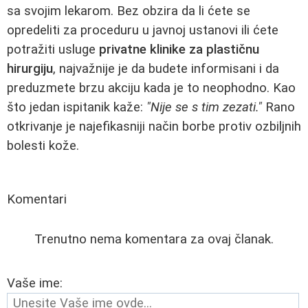
sa svojim lekarom. Bez obzira da li ćete se
opredeliti za proceduru u javnoj ustanovi ili ćete
potražiti usluge
privatne klinike za plastičnu
hirurgiju
, najvažnije je da budete informisani i da
preduzmete brzu akciju kada je to neophodno. Kao
što jedan ispitanik kaže:
"Nije se s tim zezati."
Rano
otkrivanje je najefikasniji način borbe protiv ozbiljnih
bolesti kože.
Komentari
Trenutno nema komentara za ovaj članak.
Vaše ime: