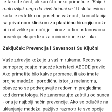
je takođe čest, ali kao što neko primećuje:
"Bolje i
mali ožiljak nego da živiš brinući se."
U slučajevima
kada je estetika od posebne važnosti, konsultacija
sa
privatnom klinikom za plastičnu hirurgiju
može
biti od velike pomoći, jer hirurzi u tim ustanovama
poseduju ekspertizu za minimiziranje ožiljaka.
Zaključak: Prevencija i Savesnost Su Ključni
Vaše zdravlje kože je u vašim rukama. Redovno
samopregledajte madeže koristeći ABCDE pravilo.
Ako primetite bilo kakve promene, ili ako imate
brojne madeže i porodičnu istoriju melanoma,
obavezno se podvrgavajte redovnim pregledima
kod dermatologa. Ne zanemarujte zaštitu od sunca
- ona je najbolji način prevencije. Ako se odlučite na
uklanjanje madeža, pažljivo razmotrite sve opcije