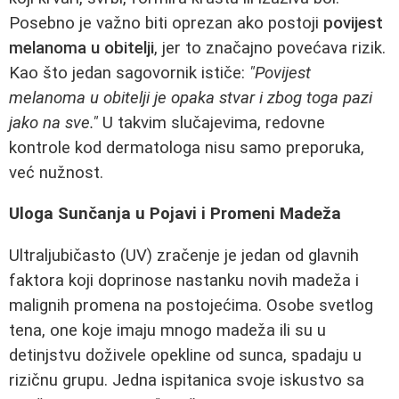
Posebno je važno biti oprezan ako postoji
povijest
melanoma u obitelji
, jer to značajno povećava rizik.
Kao što jedan sagovornik ističe:
"Povijest
melanoma u obitelji je opaka stvar i zbog toga pazi
jako na sve."
U takvim slučajevima, redovne
kontrole kod dermatologa nisu samo preporuka,
već nužnost.
Uloga Sunčanja u Pojavi i Promeni Madeža
Ultraljubičasto (UV) zračenje je jedan od glavnih
faktora koji doprinose nastanku novih madeža i
malignih promena na postojećima. Osobe svetlog
tena, one koje imaju mnogo madeža ili su u
detinjstvu doživele opekline od sunca, spadaju u
rizičnu grupu. Jedna ispitanica svoje iskustvo sa