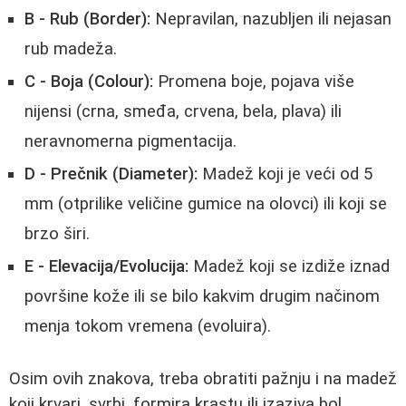
B - Rub (Border):
Nepravilan, nazubljen ili nejasan
rub madeža.
C - Boja (Colour):
Promena boje, pojava više
nijensi (crna, smeđa, crvena, bela, plava) ili
neravnomerna pigmentacija.
D - Prečnik (Diameter):
Madež koji je veći od 5
mm (otprilike veličine gumice na olovci) ili koji se
brzo širi.
E - Elevacija/Evolucija:
Madež koji se izdiže iznad
površine kože ili se bilo kakvim drugim načinom
menja tokom vremena (evoluira).
Osim ovih znakova, treba obratiti pažnju i na madež
koji krvari, svrbi, formira krastu ili izaziva bol.