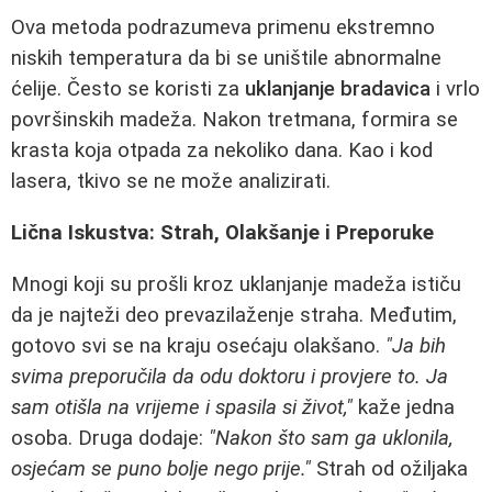
Ova metoda podrazumeva primenu ekstremno
niskih temperatura da bi se uništile abnormalne
ćelije. Često se koristi za
uklanjanje bradavica
i vrlo
površinskih madeža. Nakon tretmana, formira se
krasta koja otpada za nekoliko dana. Kao i kod
lasera, tkivo se ne može analizirati.
Lična Iskustva: Strah, Olakšanje i Preporuke
Mnogi koji su prošli kroz uklanjanje madeža ističu
da je najteži deo prevazilaženje straha. Međutim,
gotovo svi se na kraju osećaju olakšano.
"Ja bih
svima preporučila da odu doktoru i provjere to. Ja
sam otišla na vrijeme i spasila si život,"
kaže jedna
osoba. Druga dodaje:
"Nakon što sam ga uklonila,
osjećam se puno bolje nego prije."
Strah od ožiljaka