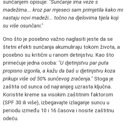
sunčanjem opisuje:
"Sunčanje ima veze s
madežima... kroz par mjeseci sam primjetila kako mi
nastaju novi madeži... točno na djelovima tijela koji
su više osunčani."
Ono što je posebno važno naglasiti jeste da se
štetni efekti sunčanja akumuliraju tokom života, a
posebno su kritični u ranom detinjstvu. Kao što
primećuje jedna osoba:
"U djetinjstvu par puta
propisno izgorila, a kažu da baš u djetinjstvu koza
prikupi više od 50% sunčevog zračenja."
Stoga je
zaštita od sunca od najranijeg uzrasta ključna.
Koristite kreme sa visokim zaštitnim faktorom
(SPF 30 ili više), izbegavajte izlaganje suncu u
periodu između 10 i 16 časova i nosite zaštitnu
odeću.