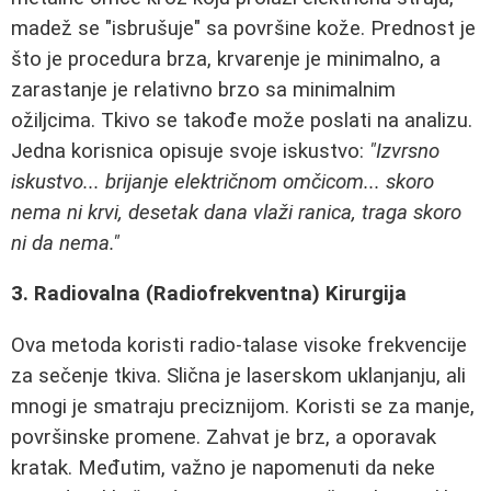
madež se "isbrušuje" sa površine kože. Prednost je
što je procedura brza, krvarenje je minimalno, a
zarastanje je relativno brzo sa minimalnim
ožiljcima. Tkivo se takođe može poslati na analizu.
Jedna korisnica opisuje svoje iskustvo:
"Izvrsno
iskustvo... brijanje električnom omčicom... skoro
nema ni krvi, desetak dana vlaži ranica, traga skoro
ni da nema."
3. Radiovalna (Radiofrekventna) Kirurgija
Ova metoda koristi radio-talase visoke frekvencije
za sečenje tkiva. Slična je laserskom uklanjanju, ali
mnogi je smatraju preciznijom. Koristi se za manje,
površinske promene. Zahvat je brz, a oporavak
kratak. Međutim, važno je napomenuti da neke