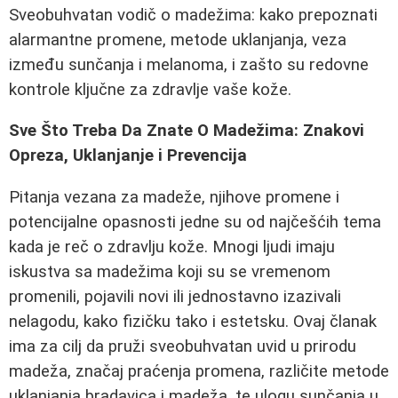
Sveobuhvatan vodič o madežima: kako prepoznati
alarmantne promene, metode uklanjanja, veza
između sunčanja i melanoma, i zašto su redovne
kontrole ključne za zdravlje vaše kože.
Sve Što Treba Da Znate O Madežima: Znakovi
Opreza, Uklanjanje i Prevencija
Pitanja vezana za madeže, njihove promene i
potencijalne opasnosti jedne su od najčešćih tema
kada je reč o zdravlju kože. Mnogi ljudi imaju
iskustva sa madežima koji su se vremenom
promenili, pojavili novi ili jednostavno izazivali
nelagodu, kako fizičku tako i estetsku. Ovaj članak
ima za cilj da pruži sveobuhvatan uvid u prirodu
madeža, značaj praćenja promena, različite metode
uklanjanja bradavica i madeža, te ulogu sunčanja u