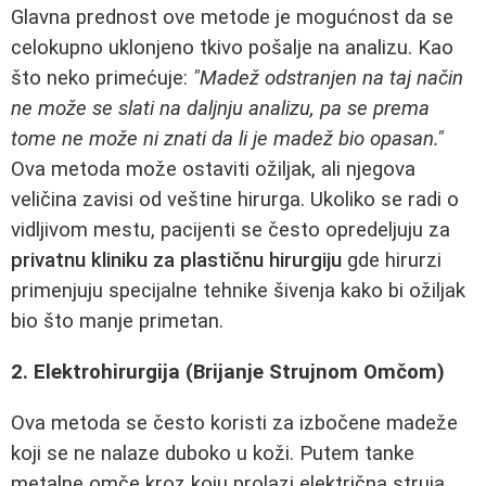
Glavna prednost ove metode je mogućnost da se
celokupno uklonjeno tkivo pošalje na analizu. Kao
što neko primećuje:
"Madež odstranjen na taj način
ne može se slati na daljnju analizu, pa se prema
tome ne može ni znati da li je madež bio opasan."
Ova metoda može ostaviti ožiljak, ali njegova
veličina zavisi od veštine hirurga. Ukoliko se radi o
vidljivom mestu, pacijenti se često opredeljuju za
privatnu kliniku za plastičnu hirurgiju
gde hirurzi
primenjuju specijalne tehnike šivenja kako bi ožiljak
bio što manje primetan.
2. Elektrohirurgija (Brijanje Strujnom Omčom)
Ova metoda se često koristi za izbočene madeže
koji se ne nalaze duboko u koži. Putem tanke
metalne omče kroz koju prolazi električna struja,