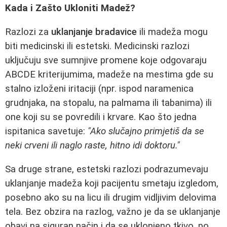
Kada i Zašto Ukloniti Madež?
Razlozi za
uklanjanje bradavice
ili madeža mogu
biti medicinski ili estetski. Medicinski razlozi
uključuju sve sumnjive promene koje odgovaraju
ABCDE kriterijumima, madeže na mestima gde su
stalno izloženi iritaciji (npr. ispod naramenica
grudnjaka, na stopalu, na palmama ili tabanima) ili
one koji su se povredili i krvare. Kao što jedna
ispitanica savetuje:
"Ako slučajno primjetiš da se
neki crveni ili naglo raste, hitno idi doktoru."
Sa druge strane, estetski razlozi podrazumevaju
uklanjanje madeža koji pacijentu smetaju izgledom,
posebno ako su na licu ili drugim vidljivim delovima
tela. Bez obzira na razlog, važno je da se uklanjanje
obavi na siguran način i da se uklonjeno tkivo, po