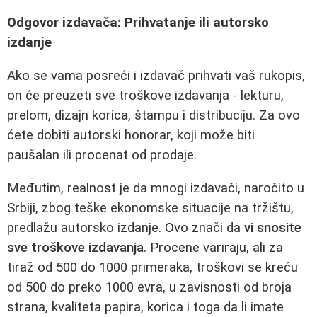
Odgovor izdavača: Prihvatanje ili autorsko
izdanje
Ako se vama posreći i izdavač prihvati vaš rukopis,
on će preuzeti sve troškove izdavanja - lekturu,
prelom, dizajn korica, štampu i distribuciju. Za ovo
ćete dobiti autorski honorar, koji može biti
paušalan ili procenat od prodaje.
Međutim, realnost je da mnogi izdavači, naročito u
Srbiji, zbog teške ekonomske situacije na tržištu,
predlažu autorsko izdanje. Ovo znači da
vi snosite
sve troškove izdavanja
. Procene variraju, ali za
tiraž od 500 do 1000 primeraka, troškovi se kreću
od 500 do preko 1000 evra, u zavisnosti od broja
strana, kvaliteta papira, korica i toga da li imate