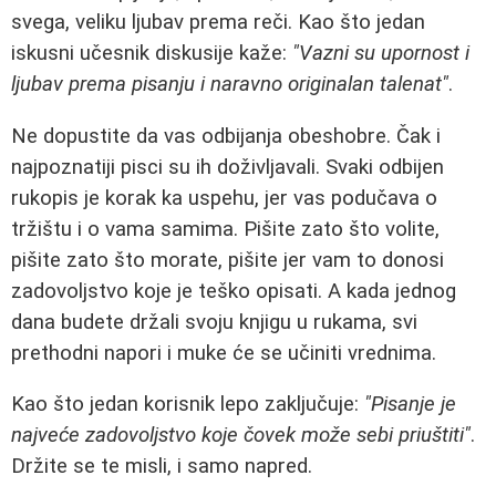
svega, veliku ljubav prema reči. Kao što jedan
iskusni učesnik diskusije kaže:
"Vazni su upornost i
ljubav prema pisanju i naravno originalan talenat"
.
Ne dopustite da vas odbijanja obeshobre. Čak i
najpoznatiji pisci su ih doživljavali. Svaki odbijen
rukopis je korak ka uspehu, jer vas podučava o
tržištu i o vama samima. Pišite zato što volite,
pišite zato što morate, pišite jer vam to donosi
zadovoljstvo koje je teško opisati. A kada jednog
dana budete držali svoju knjigu u rukama, svi
prethodni napori i muke će se učiniti vrednima.
Kao što jedan korisnik lepo zaključuje:
"Pisanje je
najveće zadovoljstvo koje čovek može sebi priuštiti"
.
Držite se te misli, i samo napred.