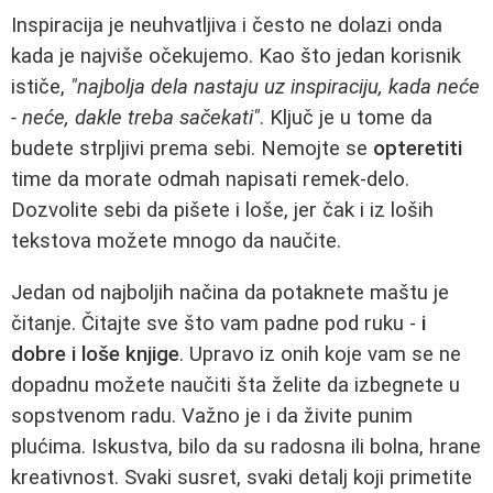
Inspiracija je neuhvatljiva i često ne dolazi onda
kada je najviše očekujemo. Kao što jedan korisnik
ističe,
"najbolja dela nastaju uz inspiraciju, kada neće
- neće, dakle treba sačekati"
. Ključ je u tome da
budete strpljivi prema sebi. Nemojte se
opteretiti
time da morate odmah napisati remek-delo.
Dozvolite sebi da pišete i loše, jer čak i iz loših
tekstova možete mnogo da naučite.
Jedan od najboljih načina da potaknete maštu je
čitanje. Čitajte sve što vam padne pod ruku -
i
dobre i loše knjige
. Upravo iz onih koje vam se ne
dopadnu možete naučiti šta želite da izbegnete u
sopstvenom radu. Važno je i da živite punim
plućima. Iskustva, bilo da su radosna ili bolna, hrane
kreativnost. Svaki susret, svaki detalj koji primetite