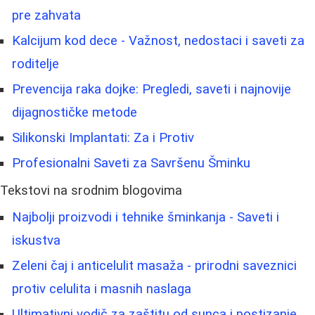
pre zahvata
Kalcijum kod dece - Važnost, nedostaci i saveti za
roditelje
Prevencija raka dojke: Pregledi, saveti i najnovije
dijagnostičke metode
Silikonski Implantati: Za i Protiv
Profesionalni Saveti za Savršenu Šminku
Tekstovi na srodnim blogovima
Najbolji proizvodi i tehnike šminkanja - Saveti i
iskustva
Zeleni čaj i anticelulit masaža - prirodni saveznici
protiv celulita i masnih naslaga
Ultimativni vodič za zaštitu od sunca i postizanje