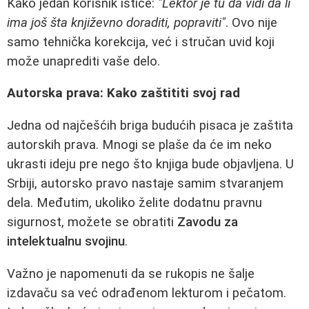
Kako jedan korisnik ističe:
"Lektor je tu da vidi da li
ima još šta književno doraditi, popraviti"
. Ovo nije
samo tehnička korekcija, već i stručan uvid koji
može unaprediti vaše delo.
Autorska prava: Kako zaštititi svoj rad
Jedna od najčešćih briga budućih pisaca je zaštita
autorskih prava. Mnogi se plaše da će im neko
ukrasti ideju pre nego što knjiga bude objavljena. U
Srbiji, autorsko pravo nastaje samim stvaranjem
dela. Međutim, ukoliko želite dodatnu pravnu
sigurnost, možete se obratiti
Zavodu za
intelektualnu svojinu
.
Važno je napomenuti da se rukopis ne šalje
izdavaču sa već odrađenom lekturom i pečatom.