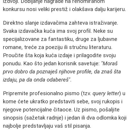
izdvoji. Dobijanje nagrade na renomiranom
konkursu nosi veliki prestiž i olakšava dalju karijeru.
Direktno slanje izdavačima zahteva istraživanje.
Svaka izdavačka kuća ima svoj profil. Neke su
specijalizovane za fantastiku, druge za ljubavne
romane, treće za poeziju ili stručnu literaturu.
Proučite šta koja kuća izdaje i prilagodite svoju
ponudu. Kao što jedan korisnik savetuje:
"Moraš
prvo dobro da poznaješ njihove profile, da znaš šta
izdaju, pa da onda odabereš"
.
Pripremite profesionalno pismo (tzv.
query letter
) u
kome ćete ukratko predstaviti sebe, svoj rukopis i
njegove potencijalne čitaoce. Uz pismo, pošaljite
sinopsis (sažetak radnje) i jedan ili dva odlomka koji
najbolje predstavljaju vaš stil pisanja.