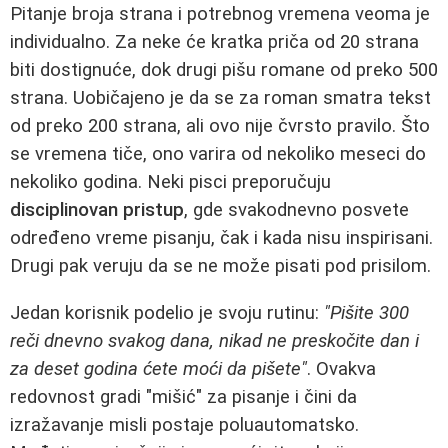
Pitanje broja strana i potrebnog vremena veoma je
individualno. Za neke će kratka priča od 20 strana
biti dostignuće, dok drugi pišu romane od preko 500
strana. Uobičajeno je da se za roman smatra tekst
od preko 200 strana, ali ovo nije čvrsto pravilo. Što
se vremena tiče, ono varira od nekoliko meseci do
nekoliko godina. Neki pisci preporučuju
disciplinovan pristup
, gde svakodnevno posvete
određeno vreme pisanju, čak i kada nisu inspirisani.
Drugi pak veruju da se ne može pisati pod prisilom.
Jedan korisnik podelio je svoju rutinu:
"Pišite 300
reči dnevno svakog dana, nikad ne preskočite dan i
za deset godina ćete moći da pišete"
. Ovakva
redovnost gradi "mišić" za pisanje i čini da
izražavanje misli postaje poluautomatsko.