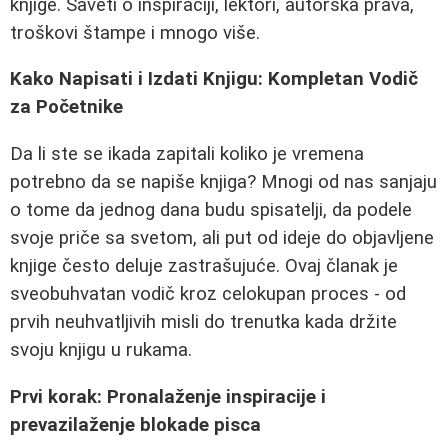
knjige. Saveti o inspiraciji, lektori, autorska prava,
troškovi štampe i mnogo više.
Kako Napisati i Izdati Knjigu: Kompletan Vodič
za Početnike
Da li ste se ikada zapitali koliko je vremena
potrebno da se napiše knjiga? Mnogi od nas sanjaju
o tome da jednog dana budu spisatelji, da podele
svoje priče sa svetom, ali put od ideje do objavljene
knjige često deluje zastrašujuće. Ovaj članak je
sveobuhvatan vodič kroz celokupan proces - od
prvih neuhvatljivih misli do trenutka kada držite
svoju knjigu u rukama.
Prvi korak: Pronalaženje inspiracije i
prevazilaženje blokade pisca