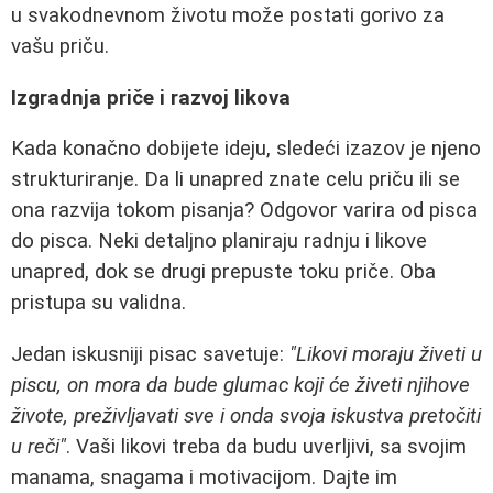
u svakodnevnom životu može postati gorivo za
vašu priču.
Izgradnja priče i razvoj likova
Kada konačno dobijete ideju, sledeći izazov je njeno
strukturiranje. Da li unapred znate celu priču ili se
ona razvija tokom pisanja? Odgovor varira od pisca
do pisca. Neki detaljno planiraju radnju i likove
unapred, dok se drugi prepuste toku priče. Oba
pristupa su validna.
Jedan iskusniji pisac savetuje:
"Likovi moraju živeti u
piscu, on mora da bude glumac koji će živeti njihove
živote, preživljavati sve i onda svoja iskustva pretočiti
u reči"
. Vaši likovi treba da budu uverljivi, sa svojim
manama, snagama i motivacijom. Dajte im