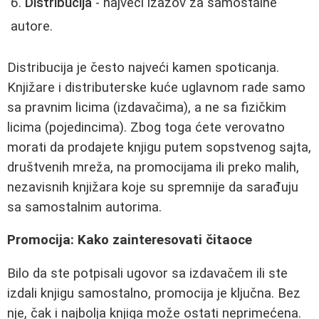
Distribucija
- najveći izazov za samostalne
autore.
Distribucija je često najveći kamen spoticanja.
Knjižare i distributerske kuće uglavnom rade samo
sa pravnim licima (izdavačima), a ne sa fizičkim
licima (pojedincima). Zbog toga ćete verovatno
morati da prodajete knjigu putem sopstvenog sajta,
društvenih mreža, na promocijama ili preko malih,
nezavisnih knjižara koje su spremnije da sarađuju
sa samostalnim autorima.
Promocija: Kako zainteresovati čitaoce
Bilo da ste potpisali ugovor sa izdavačem ili ste
izdali knjigu samostalno, promocija je ključna. Bez
nje, čak i najbolja knjiga može ostati neprimećena.