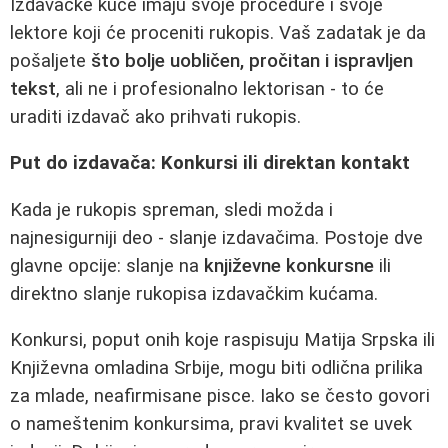
Izdavačke kuće imaju svoje procedure i svoje
lektore koji će proceniti rukopis. Vaš zadatak je da
pošaljete
što bolje uobličen, pročitan i ispravljen
tekst
, ali ne i profesionalno lektorisan - to će
uraditi izdavač ako prihvati rukopis.
Put do izdavača: Konkursi ili direktan kontakt
Kada je rukopis spreman, sledi možda i
najnesigurniji deo - slanje izdavačima. Postoje dve
glavne opcije: slanje na
književne konkursne
ili
direktno slanje rukopisa izdavačkim kućama.
Konkursi, poput onih koje raspisuju Matija Srpska ili
Književna omladina Srbije, mogu biti odlična prilika
za mlade, neafirmisane pisce. Iako se često govori
o nameštenim konkursima, pravi kvalitet se uvek