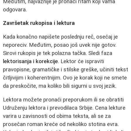
Međutim, najvažnije je pronaći ritam koji vama
odgovara.
Završetak rukopisa i lektura
Kada konačno napišete poslednju reč, osećaj je
neporeciv. Međutim, posao još uvek nije gotov.
Sirovi rukopis je tek polazna tačka. Sledi faza
lektorisanja i korekcije
. Lektor će ispraviti
pravopisne, gramatičke i stilske greške, učiniti tekst
čitljivijim i koherentnijim. Ovo je korak koji ne smete
da preskočite, ma koliko bili sigurni u svoj jezik.
Lektora možete pronaći preporukom ili se obratiti
Udruženju lektora i prevodilaca Srbije. Cena lekture
varira u zavisnosti od obima teksta, ali se za
prosečan roman kreće od nekoliko stotina evra.