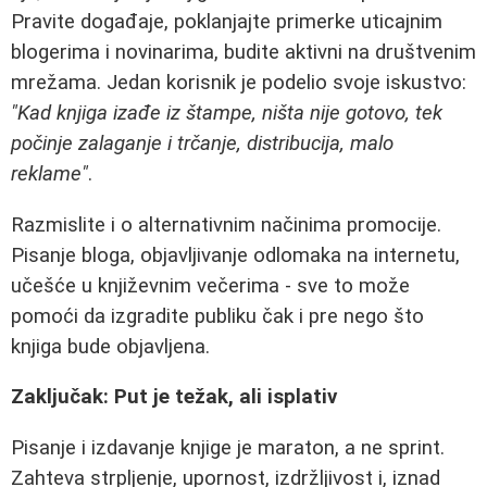
Pravite događaje, poklanjajte primerke uticajnim
blogerima i novinarima, budite aktivni na društvenim
mrežama. Jedan korisnik je podelio svoje iskustvo:
"Kad knjiga izađe iz štampe, ništa nije gotovo, tek
počinje zalaganje i trčanje, distribucija, malo
reklame"
.
Razmislite i o alternativnim načinima promocije.
Pisanje bloga, objavljivanje odlomaka na internetu,
učešće u književnim večerima - sve to može
pomoći da izgradite publiku čak i pre nego što
knjiga bude objavljena.
Zaključak: Put je težak, ali isplativ
Pisanje i izdavanje knjige je maraton, a ne sprint.
Zahteva strpljenje, upornost, izdržljivost i, iznad