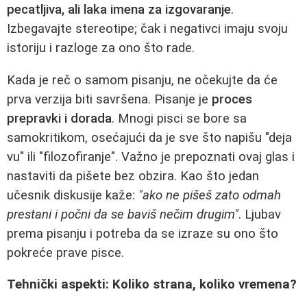
pecatljiva, ali laka imena za izgovaranje
.
Izbegavajte stereotipe; čak i negativci imaju svoju
istoriju i razloge za ono što rade.
Kada je reč o samom pisanju, ne očekujte da će
prva verzija biti savršena. Pisanje je
proces
prepravki i dorada
. Mnogi pisci se bore sa
samokritikom, osećajući da je sve što napišu "deja
vu" ili "filozofiranje". Važno je prepoznati ovaj glas i
nastaviti da pišete bez obzira. Kao što jedan
učesnik diskusije kaže:
"ako ne pišeš zato odmah
prestani i počni da se baviš nečim drugim"
. Ljubav
prema pisanju i potreba da se izraze su ono što
pokreće prave pisce.
Tehnički aspekti: Koliko strana, koliko vremena?