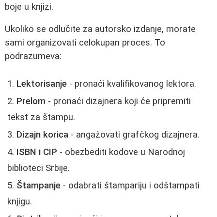
boje u knjizi.
Ukoliko se odlučite za autorsko izdanje, morate
sami organizovati celokupan proces. To
podrazumeva:
Lektorisanje
- pronaći kvalifikovanog lektora.
Prelom
- pronaći dizajnera koji će pripremiti
tekst za štampu.
Dizajn korica
- angažovati grafčkog dizajnera.
ISBN i CIP
- obezbediti kodove u Narodnoj
biblioteci Srbije.
Štampanje
- odabrati štampariju i odštampati
knjigu.