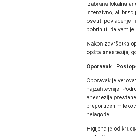
izabrana lokalna an
intenzivno, ali br
osetiti povlačenje ili
pobrinuti da vam je
Nakon završetka op
opšta anestezija, 
Oporavak i Postope
Oporavak je verovat
najzahtevnije. Podru
anestezija prestane 
preporučenim lekovi
nelagode.
Higijena je od kruc