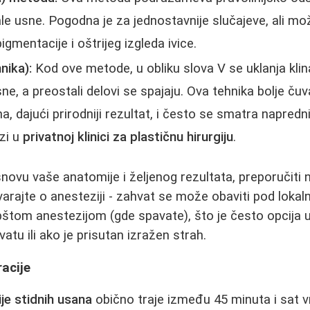
le usne. Pogodna je za jednostavnije slučajeve, ali mo
igmentacije i oštrijeg izgleda ivice.
nika):
Kod ove metode, u obliku slova V se uklanja klina
ne, a preostali delovi se spajaju. Ova tehnika bolje čuva
a, dajući prirodniji rezultat, i često se smatra napre
rzi u
privatnoj klinici za plastičnu hirurgiju
.
snovu vaše anatomije i željenog rezultata, preporučiti
arajte o anesteziji - zahvat se može obaviti pod lok
opštom anestezijom (gde spavate), što je često opcija u
u ili ako je prisutan izražen strah.
acije
je stidnih usana
obično traje između 45 minuta i sat v