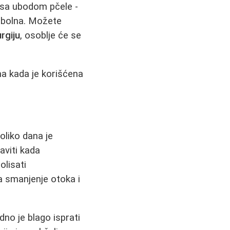
i sa ubodom pčele -
zbolna. Možete
urgiju
, osoblje će se
a kada je korišćena
oliko dana je
aviti kada
olisati
a smanjenje otoka i
no je blago isprati