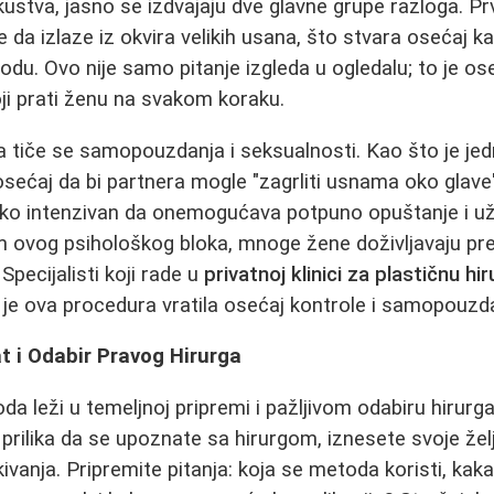
kustva, jasno se izdvajaju dve glavne grupe razloga. Pr
 da izlaze iz okvira velikih usana, što stvara osećaj ka
godu. Ovo nije samo pitanje izgleda u ogledalu; to je o
ji prati ženu na svakom koraku.
 tiče se samopouzdanja i seksualnosti. Kao što je je
, osećaj da bi partnera mogle "zagrliti usnama oko glav
liko intenzivan da onemogućava potpuno opuštanje i u
m ovog psihološkog bloka, mnoge žene doživljavaju p
pecijalisti koji rade u
privatnoj klinici za plastičnu hir
a je ova procedura vratila osećaj kontrole i samopouzd
t i Odabir Pravog Hirurga
a leži u temeljnoj pripremi i pažljivom odabiru hirurga.
 prilika da se upoznate sa hirurgom, iznesete svoje želj
ivanja. Pripremite pitanja: koja se metoda koristi, kaka