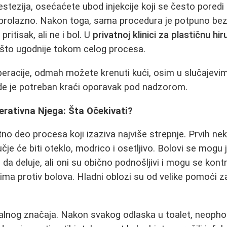
estezija, osećaćete ubod injekcije koji se često pored
zo prolazno. Nakon toga, sama procedura je potpuno be
 pritisak, ali ne i bol. U
privatnoj klinici za plastičnu hir
 što ugodnije tokom celog procesa.
eracije, odmah možete krenuti kući, osim u slučajevim
gde je potreban kraći oporavak pod nadzorom.
rativna Njega: Šta Očekivati?
no deo procesa koji izaziva najviše strepnje. Prvih nek
čje će biti oteklo, modrico i osetljivo. Bolovi se mogu j
da deluje, ali oni su obično podnošljivi i mogu se kontr
ma protiv bolova. Hladni oblozi su od velike pomoći z
ijalnog značaja. Nakon svakog odlaska u toalet, neophod