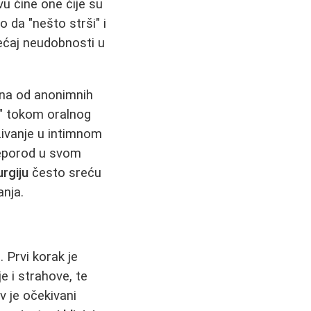
vu čine one čije su
o da "nešto strši" i
sećaj neudobnosti u
dna od anonimnih
e" tokom oralnog
živanje u intimnom
reporod u svom
urgiju
često sreću
anja.
 Prvi korak je
e i strahove, te
v je očekivani