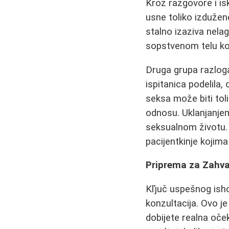
Kroz razgovore i is
usne toliko izdužene
stalno izaziva nela
sopstvenom telu ko
Druga grupa razloga
ispitanica podelila
seksa može biti to
odnosu. Uklanjanje
seksualnom životu. S
pacijentkinje kojim
Priprema za Zahva
Kľjuč uspešnog ishod
konzultacija. Ovo je
dobijete realna oček