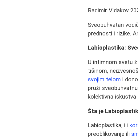
Radimir Vidakov
20
Sveobuhvatan vodič 
prednosti i rizike. 
Labioplastika: Sv
U intimnom svetu že
tišinom, neizvesnoš
svojim telom
i dono
pruži sveobuhvatnu,
kolektivna iskustva 
Šta je Labioplast
Labioplastika, ili
kor
preoblikovanje ili
sm