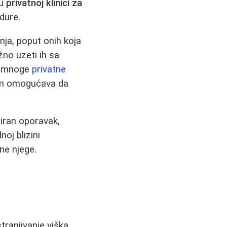
 u
privatnoj klinici za
edure.
nja, poput onih koja
žno uzeti ih sa
a, mnoge
privatne
vam omogućava da
iran oporavak,
oj blizini
ne njege.
ranjivanje viška