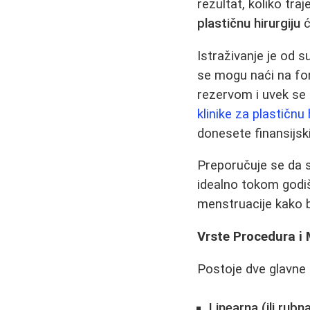
rezultat, koliko tr
plastičnu hirurgiju
ć
Istraživanje je od 
se mogu naći na for
rezervom i uvek se 
klinike za plastičnu 
donesete finansijski
Preporučuje se da s
idealno tokom godiš
menstruacije kako b
Vrste Procedura i
Postoje dve glavne 
Linearna (ili rub