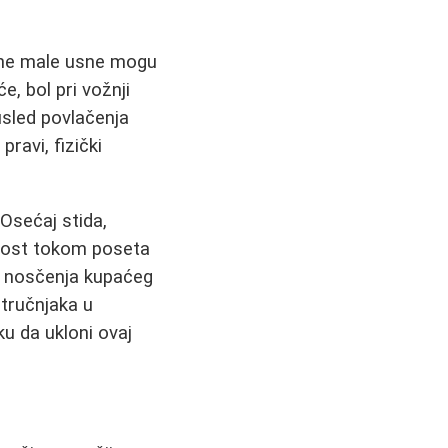
ične male usne mogu
, bol pri vožnji
usled povlačenja
pravi, fizički
Osećaj stida,
nost tokom poseta
n, nosčenja kupaćeg
stručnjaka u
u da ukloni ovaj