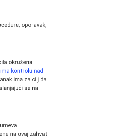
rocedure, oporavak,
bila okružena
ima kontrolu nad
anak ima za cilj da
slanjajući se na
azumeva
žene na ovaj zahvat