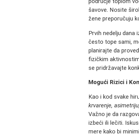
područje toplom vod
šavove. Nosite širo
žene preporučuju ko
Prvih nedelju dana i
često tope sami, mo
planirajte da prove
fizičkim aktivnosti
se pridržavajte kon
Mogući Rizici i Ko
Kao i kod svake hir
krvarenje, asimetriju
Važno je da razgov
izbeći ili lečiti. Isk
mere kako bi minimi