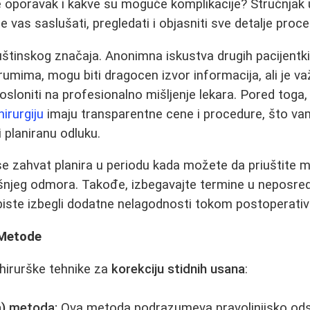
aje oporavak i kakve su moguće komplikacije? Stručnjak
e vas saslušati, pregledati i objasniti sve detalje proc
suštinskog značaja. Anonimna iskustva drugih pacijentki
umima, mogu biti dragocen izvor informacija, ali je va
osloniti na profesionalno mišljenje lekara. Pored tog
hirurgiju
imaju transparentne cene i procedure, što 
 planiranu odluku.
e zahvat planira u periodu kada možete da priuštite m
njeg odmora. Takođe, izbegavajte termine u neposredn
iste izbegli dodatne nelagodnosti tokom postoperativ
 Metode
hirurške tehnike za
korekciju stidnih usana
:
na) metoda:
Ova metoda podrazumeva pravolinijsko odst