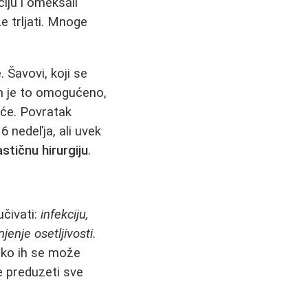
iju i omekšali
 trljati. Mnoge
. Šavovi, koji se
am je to omogućeno,
uće. Povratak
 nedeľja, ali uvek
astičnu hirurgiju
.
učivati:
infekciju,
jenje osetljivosti.
ako ih se može
 preduzeti sve