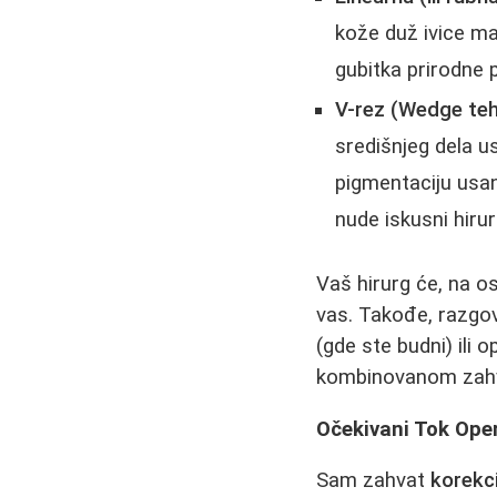
kože duž ivice ma
gubitka prirodne p
V-rez (Wedge teh
središnjeg dela us
pigmentaciju usan
nude iskusni hiru
Vaš hirurg će, na o
vas. Takođe, razgov
(gde ste budni) ili 
kombinovanom zahvat
Očekivani Tok Oper
Sam zahvat
korekci