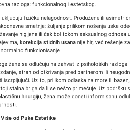
ovna razloga: funkcionalnog i estetskog.
i uključuju fizičku nelagodnost. Produžene ili asimetr
vakodnevne smetnje: žuljanje prilikom nošenja uske odeće
ržavanje higijene ili čak bol tokom seksualnog odnosa 
čajevima,
korekcija stidnih usana
nije hir, već rešenje za 
 normalno funkcionisanje.
ge žene se odlučuju na zahvat iz psiholoških razloga. 
anje, strah od otkrivanja pred partnerom ili neugod
 iscrpljujući. Uz to, prilikom odlaska na more ili baze
ostoji stalna briga da li se nešto primećuje. Uz podršku 
plastičnu hirurgiju
, žena može doneti informisanu odluk
urnosti.
 Više od Puke Estetike