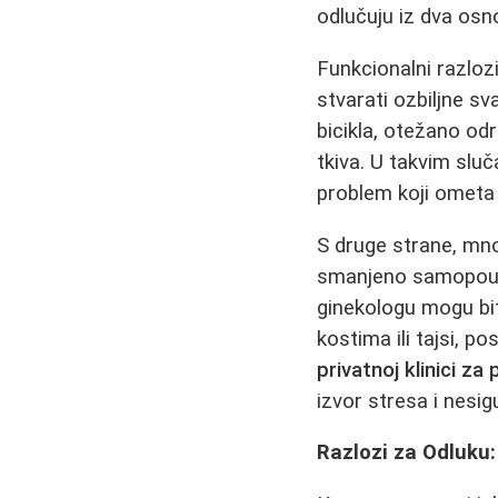
odlučuju iz dva osn
Funkcionalni razloz
stvarati ozbiljne s
bicikla, otežano od
tkiva. U takvim slu
problem koji ometa
S druge strane, mno
smanjeno samopouzd
ginekologu mogu biti
kostima ili tajsi, p
privatnoj klinici za 
izvor stresa i nesig
Razlozi za Odluku: