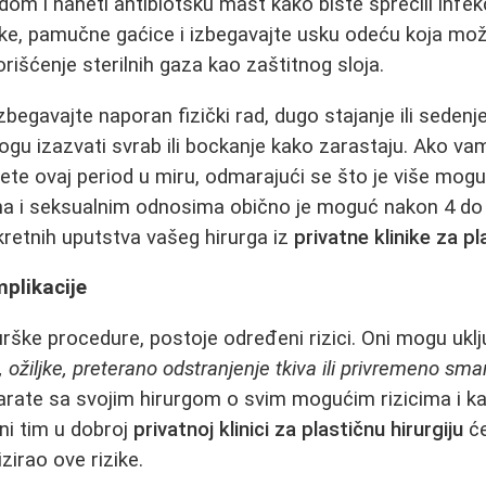
om i naneti antibiotsku mast kako biste sprečili infekc
ke, pamučne gaćice i izbegavajte usku odeću koja može
rišćenje sterilnih gaza kao zaštitnog sloja.
zbegavajte naporan fizički rad, dugo stajanje ili sedenje
gu izazvati svrab ili bockanje kako zarastaju. Ako v
dete ovaj period u miru, odmarajući se što je više mog
ma i seksualnim odnosima obično je moguć nakon 4 do 6
kretnih uputstva vašeg hirurga iz
privatne klinike za pl
mplikacije
urške procedure, postoje određeni rizici. Oni mogu uklj
, ožiljke, preterano odstranjenje tkiva ili privremeno sman
arate sa svojim hirurgom o svim mogućim rizicima i k
usni tim u dobroj
privatnoj klinici za plastičnu hirurgiju
će
zirao ove rizike.