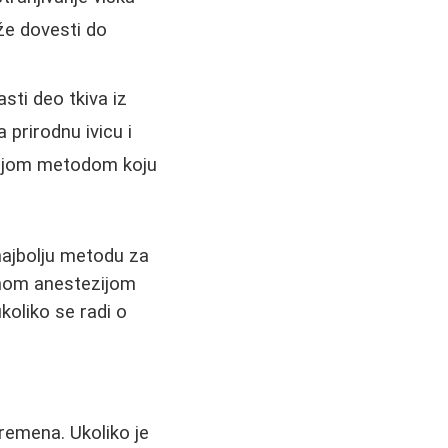
že dovesti do
sti deo tkiva iz
 prirodnu ivicu i
dnijom metodom koju
 najbolju metodu za
alnom anestezijom
koliko se radi o
remena. Ukoliko je