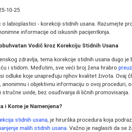
25-10-25
o labioplastici - korekciji stidnih usana. Razumejte p
Anonimne informacije od iskusnih pacijentkinja.
eobuhvatan Vodič kroz Korekciju Stidnih Usana
nskog zdravlja, tema korekcije stidnih usana dugo je 
ću i stidom. Međutim, sve veći broj žena hrabro
preuz
si odluke koje unapređuju njihov kvalitet života. Ovaj čl
 anonimnu i objektivnu informaciju o ovoj proceduri, o
i stručne uvide, bez osuđivanja ili ličnih promovisanja.
ika i Kome je Namenjena?
ekcija stidnih usana
, je hirurška procedura koja podr
anjenje malih stidnih usana
. Važno je naglasiti da se 