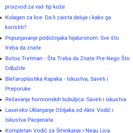
proizvod za vaš tip kože
Kolagen za lice: Da li zaista deluje i kako ga
koristiti?
Popunjavanje podočnjaka hijaluronom: Sve što
treba da znate
Botox Tretman - Šta Treba da Znate Pre Nego Što
Odlučite
Blefaroplastika Kapaka - Iskustva, Saveti i
Preporuke
Rešavanje hormonskih bubuljica: Saveti i iskustva
Lasersko Uklanjanje Ožiljaka od Akni: Vodič i
Iskustva Pacijenata
Kompletan Vodič za Šminkanje i Negu Lica