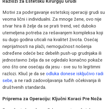
Razlozi za Estetsku Kirurgiju Grudi
Motivi za podvrgavanje estetskoj operaciji grudi su
veoma lični i individualni. Za mnoge žene, ovo nije
stvar hira ili želje da se prati trend, već duboko
utemeljena potreba za rešavanjem kompleksa koji
su dugo godina uticali na kvalitet života. Osećaj
neprijatnosti na plaži, nemogućnost nošenja
određene odeće bez debelih push-up grudnjaka ili
jednostavno želja da se ogledalo konačno pokaže
ono što one osećaju da jesu - sve su to legitimni
razlozi. Kliuč je da se
odluka donese isključivo radi
sebe
, a ne radi zadovoljavanja tuđih očekivanja ili
društvenih standarda.
Priprema za Operaciju: Ključni Koraci Pre Noža