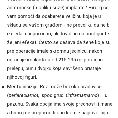
anatomske (u obliku suze) implante? Hirurg će
vam pomoći da odaberete veličinu koja je u
skladu sa vašom građom - ne preveliku da ne bi
izgledala neprirodno, ali dovoljnu da postignete
željeni efekat. Često se dešava da žene koje su
pre operacije imale skromnu jedinicu, nakon
ugradnje implantata od 215-235 ml postignu
prelepu, punu dvojku koja savršeno pristaje
njihovoj figuri.
Mestu incizije:
Rez može biti oko bradavice
(
periareolarno
), ispod grudi (
inframamarno
) ili u
pazuhu. Svaka opcija ima svoje prednosti i mane,
a hirurg će preporučiti onu koja je najpovoljnija