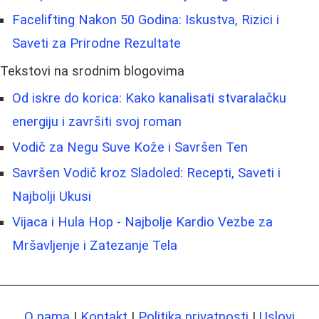
Facelifting Nakon 50 Godina: Iskustva, Rizici i
Saveti za Prirodne Rezultate
Tekstovi na srodnim blogovima
Od iskre do korica: Kako kanalisati stvaralačku
energiju i završiti svoj roman
Vodič za Negu Suve Kože i Savršen Ten
Savršen Vodič kroz Sladoled: Recepti, Saveti i
Najbolji Ukusi
Vijaca i Hula Hop - Najbolje Kardio Vezbe za
Mršavljenje i Zatezanje Tela
O nama
|
Kontakt
|
Politika privatnosti
|
Uslovi