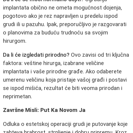
implantata obično ne ometa mogućnost dojenja,
pogotovo ako je rez napravljen u predelu ispod
grudi ili u pazuhu. Ipak, preporučljivo je razgovarati
o planovima za buduću trudnoću sa svojim
hirurgom.
Da li će izgledati prirodno?
Ovo zavisi od tri ključna
faktora: veštine hirurga, izabrane veličine
implantata i vaše prirodne građe. Ako odaberete
umerenu veličinu koja pristaje vašoj građi i postavi
se ispod mišića, rezultat će biti veoma prirodan i
neprimetan.
Završne Misli: Put Ka Novom Ja
Odluka o estetskoj operaciji grudi je putovanje koje
zahteva hrabrost, strpljenje i dobru pripremu. Kroz