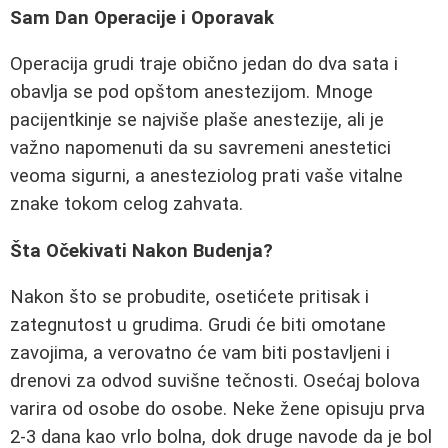
Sam Dan Operacije i Oporavak
Operacija grudi traje obično jedan do dva sata i
obavlja se pod opštom anestezijom. Mnoge
pacijentkinje se najviše plaše anestezije, ali je
važno napomenuti da su savremeni anestetici
veoma sigurni, a anesteziolog prati vaše vitalne
znake tokom celog zahvata.
Šta Očekivati Nakon Budenja?
Nakon što se probudite, osetićete pritisak i
zategnutost u grudima. Grudi će biti omotane
zavojima, a verovatno će vam biti postavljeni i
drenovi za odvod suvišne tečnosti. Osećaj bolova
varira od osobe do osobe. Neke žene opisuju prva
2-3 dana kao vrlo bolna, dok druge navode da je bol