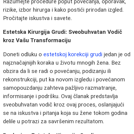
Razumejte procedure poput povećanja, oporavak,
rizike, izbor hirurga i kako postići prirodan izgled.
Pročitajte iskustva i savete.
Estetska Kirurgija Grudi: Sveobuhvatan Vodič
kroz Vašu Transformaciju
Doneti odluku o
estetskoj korekciji grudi
jedan je od
najznačajnijih koraka u životu mnogih žena. Bez
obzira da li se radi o povećanju, podizanju ili
rekonstrukciji, put ka novom izgledu i povećanom
samopouzdanju zahteva pažljivo razmatranje,
informisanje i podršku. Ovaj članak predstavlja
sveobuhvatan vodič kroz ovaj proces, oslanjajući
se na iskustva i pitanja koja su žene tokom godina
delile u potrazi za savršenim rezultatom.