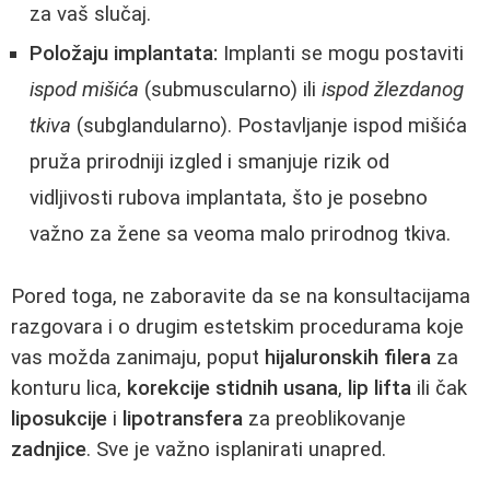
za vaš slučaj.
Položaju implantata:
Implanti se mogu postaviti
ispod mišića
(submuscularno) ili
ispod žlezdanog
tkiva
(subglandularno). Postavljanje ispod mišića
pruža prirodniji izgled i smanjuje rizik od
vidljivosti rubova implantata, što je posebno
važno za žene sa veoma malo prirodnog tkiva.
Pored toga, ne zaboravite da se na konsultacijama
razgovara i o drugim estetskim procedurama koje
vas možda zanimaju, poput
hijaluronskih filera
za
konturu lica,
korekcije stidnih usana
,
lip lifta
ili čak
liposukcije
i
lipotransfera
za preoblikovanje
zadnjice
. Sve je važno isplanirati unapred.