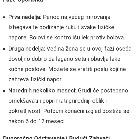
Prva nedelja:
Period najvećeg mirovanja.
Izbegavajte podizanje ruku i svake fizičke
napore. Bolovi se kontrolišu lek protiv bolova.
Druga nedelja:
Većina žena se u ovoj fazi oseća
dovoljno dobro da lagano šeta i obavlja lake
kućne poslove. Možete se vratiti poslu koji ne
zahteva fizički napor.
Narednih nekoliko meseci:
Grudi će postepeno
omekšavati i poprimati prirodniji oblik i
pokretljivost. Potpuni konačni izgled postiže se
nakon 6 do 12 meseci.
Dugoročno Održavanje i Budući Zahvati