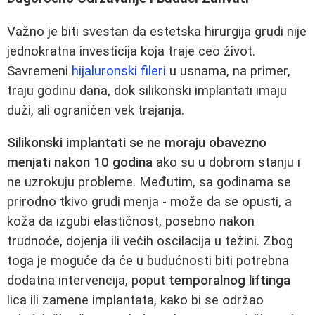
Važno je biti svestan da estetska hirurgija grudi nije
jednokratna investicija koja traje ceo život.
Savremeni
hijaluronski fileri
u usnama, na primer,
traju godinu dana, dok silikonski implantati imaju
duži, ali ograničen vek trajanja.
Silikonski implantati se ne moraju obavezno
menjati nakon 10 godina
ako su u dobrom stanju i
ne uzrokuju probleme. Međutim, sa godinama se
prirodno tkivo grudi menja - može da se opusti, a
koža da izgubi elastičnost, posebno nakon
trudnoće, dojenja ili većih oscilacija u težini. Zbog
toga je moguće da će u budućnosti biti potrebna
dodatna intervencija, poput
temporalnog liftinga
lica ili zamene implantata, kako bi se održao