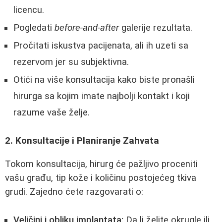
licencu.
Pogledati
before-and-after
galerije rezultata.
Pročitati iskustva pacijenata, ali ih uzeti sa
rezervom jer su subjektivna.
Otići na više konsultacija kako biste pronašli
hirurga sa kojim imate najbolji kontakt i koji
razume vaše želje.
2. Konsultacije i Planiranje Zahvata
Tokom konsultacija, hirurg će pažljivo proceniti
vašu građu, tip kože i količinu postojećeg tkiva
grudi. Zajedno ćete razgovarati o:
Veličini i obliku implantata:
Da li želite okrugle ili