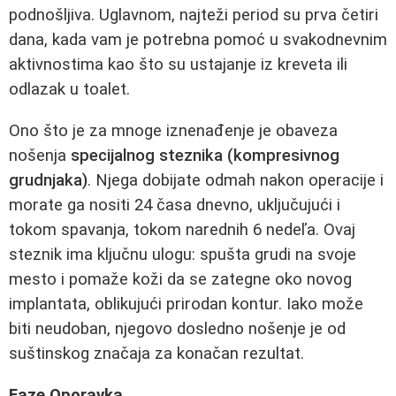
podnošljiva. Uglavnom, najteži period su prva četiri
dana, kada vam je potrebna pomoć u svakodnevnim
aktivnostima kao što su ustajanje iz kreveta ili
odlazak u toalet.
Ono što je za mnoge iznenađenje je obaveza
nošenja
specijalnog steznika (kompresivnog
grudnjaka)
. Njega dobijate odmah nakon operacije i
morate ga nositi 24 časa dnevno, uključujući i
tokom spavanja, tokom narednih 6 nedeľa. Ovaj
steznik ima ključnu ulogu: spušta grudi na svoje
mesto i pomaže koži da se zategne oko novog
implantata, oblikujući prirodan kontur. Iako može
biti neudoban, njegovo dosledno nošenje je od
suštinskog značaja za konačan rezultat.
Faze Oporavka