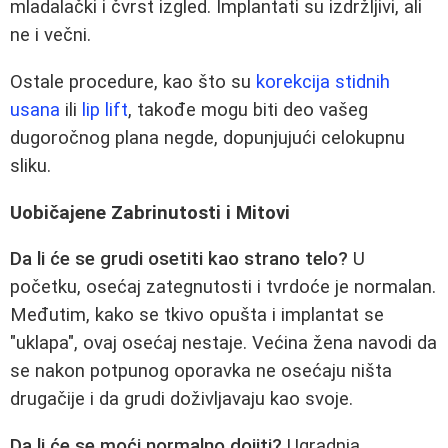
mladalački i čvrst izgled. Implantati su izdržljivi, ali
ne i večni.
Ostale procedure, kao što su
korekcija stidnih
usana
ili
lip lift
, takođe mogu biti deo vašeg
dugoročnog plana negde, dopunjujući celokupnu
sliku.
Uobičajene Zabrinutosti i Mitovi
Da li će se grudi osetiti kao strano telo?
U
početku, osećaj zategnutosti i tvrdoće je normalan.
Međutim, kako se tkivo opušta i implantat se
"uklapa", ovaj osećaj nestaje. Većina žena navodi da
se nakon potpunog oporavka ne osećaju ništa
drugačije i da grudi doživljavaju kao svoje.
Da li će se moći normalno dojiti?
Ugradnja