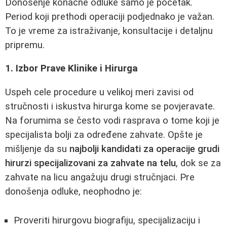
Donošenje konačne odluke samo je početak.
Period koji prethodi operaciji podjednako je važan.
To je vreme za istraživanje, konsultacije i detaljnu
pripremu.
1. Izbor Prave Klinike i Hirurga
Uspeh cele procedure u velikoj meri zavisi od
stručnosti i iskustva hirurga kome se povjeravate.
Na forumima se često vodi rasprava o tome koji je
specijalista bolji za određene zahvate. Opšte je
mišljenje da su
najbolji kandidati za operacije grudi
hirurzi specijalizovani za zahvate na telu
, dok se za
zahvate na licu angažuju drugi stručnjaci. Pre
donošenja odluke, neophodno je:
Proveriti hirurgovu biografiju, specijalizaciju i