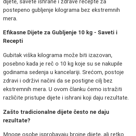
dijete, savete ishrane i zdrave recepte za
postepeno gubljenje kilograma bez ekstremnih
mera.
Efikasne Dijete za Gubljenje 10 kg - Saveti i
Recepti
Gubitak viška kilograma može biti izazovan,
posebno kada je reč o 10 kg koje su se nakupile
godinama sedenja u kancelariji. Srećom, postoje
zdravi i održivi načini da se postigne cilj bez
ekstremnih mera. U ovom članku ćemo istražiti
različite pristupe dijete i ishrani koji daju rezultate.
Zašto tradicionalne dijete često ne daju
rezultate?
Mnoge osobe isprobavaju brojne dijete, ali retko