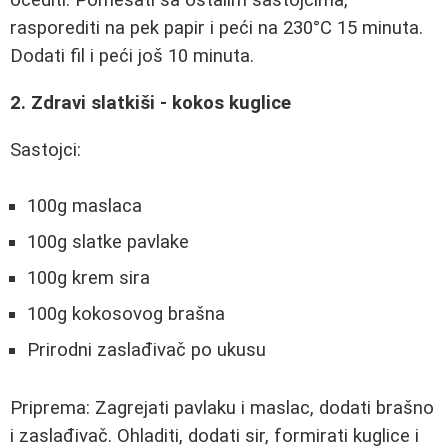
ocediti. Pomešati sa ostalim sastojcima,
rasporediti na pek papir i peći na 230°C 15 minuta.
Dodati fil i peći još 10 minuta.
2. Zdravi slatkiši - kokos kuglice
Sastojci:
100g maslaca
100g slatke pavlake
100g krem sira
100g kokosovog brašna
Prirodni zaslađivač po ukusu
Priprema: Zagrejati pavlaku i maslac, dodati brašno
i zaslađivač. Ohladiti, dodati sir, formirati kuglice i