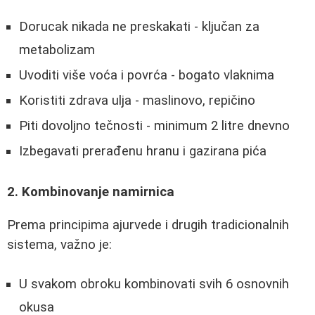
Dorucak nikada ne preskakati - ključan za
metabolizam
Uvoditi više voća i povrća - bogato vlaknima
Koristiti zdrava ulja - maslinovo, repičino
Piti dovoljno tečnosti - minimum 2 litre dnevno
Izbegavati prerađenu hranu i gazirana pića
2. Kombinovanje namirnica
Prema principima ajurvede i drugih tradicionalnih
sistema, važno je:
U svakom obroku kombinovati svih 6 osnovnih
okusa