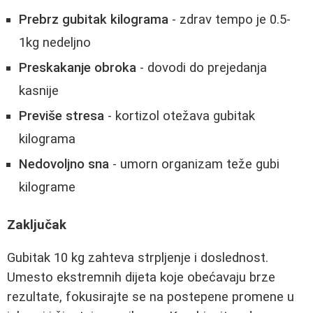
Prebrz gubitak kilograma
- zdrav tempo je 0.5-
1kg nedeljno
Preskakanje obroka
- dovodi do prejedanja
kasnije
Previše stresa
- kortizol otežava gubitak
kilograma
Nedovoljno sna
- umorn organizam teže gubi
kilograme
Zaključak
Gubitak 10 kg zahteva strpljenje i doslednost.
Umesto ekstremnih dijeta koje obećavaju brze
rezultate, fokusirajte se na postepene promene u