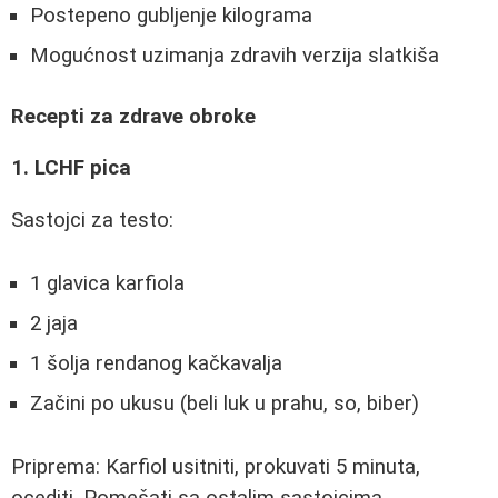
Postepeno gubljenje kilograma
Mogućnost uzimanja zdravih verzija slatkiša
Recepti za zdrave obroke
1. LCHF pica
Sastojci za testo:
1 glavica karfiola
2 jaja
1 šolja rendanog kačkavalja
Začini po ukusu (beli luk u prahu, so, biber)
Priprema: Karfiol usitniti, prokuvati 5 minuta,