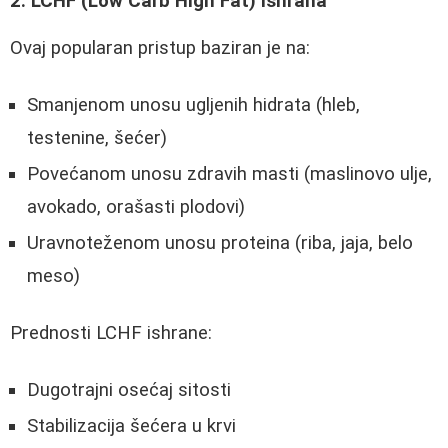
2. LCHF (Low Carb High Fat) ishrana
Ovaj popularan pristup baziran je na:
Smanjenom unosu ugljenih hidrata (hleb,
testenine, šećer)
Povećanom unosu zdravih masti (maslinovo ulje,
avokado, orašasti plodovi)
Uravnoteženom unosu proteina (riba, jaja, belo
meso)
Prednosti LCHF ishrane:
Dugotrajni osećaj sitosti
Stabilizacija šećera u krvi