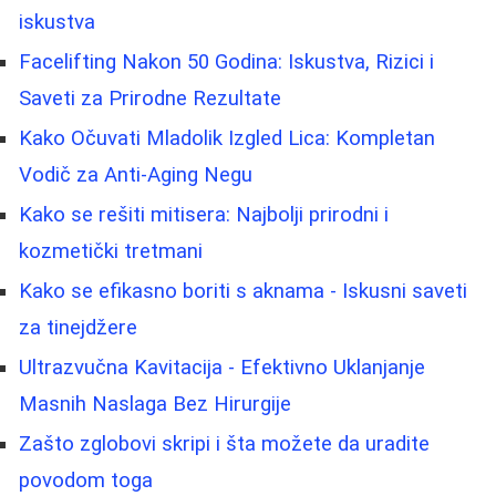
iskustva
Facelifting Nakon 50 Godina: Iskustva, Rizici i
Saveti za Prirodne Rezultate
Kako Očuvati Mladolik Izgled Lica: Kompletan
Vodič za Anti-Aging Negu
Kako se rešiti mitisera: Najbolji prirodni i
kozmetički tretmani
Kako se efikasno boriti s aknama - Iskusni saveti
za tinejdžere
Ultrazvučna Kavitacija - Efektivno Uklanjanje
Masnih Naslaga Bez Hirurgije
Zašto zglobovi skripi i šta možete da uradite
povodom toga