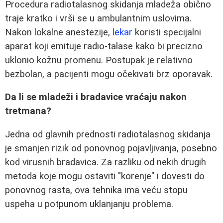
Procedura radiotalasnog skidanja mladeža obično
traje kratko i vrši se u ambulantnim uslovima.
Nakon lokalne anestezije,
lekar
koristi specijalni
aparat koji emituje radio-talase kako bi precizno
uklonio kožnu promenu. Postupak je relativno
bezbolan, a pacijenti mogu očekivati brz oporavak.
Da li se mladeži i bradavice vraćaju nakon
tretmana?
Jedna od glavnih prednosti radiotalasnog skidanja
je smanjen rizik od ponovnog pojavljivanja, posebno
kod virusnih bradavica. Za razliku od nekih drugih
metoda koje mogu ostaviti "korenje" i dovesti do
ponovnog rasta, ova tehnika ima veću stopu
uspeha u potpunom uklanjanju problema.