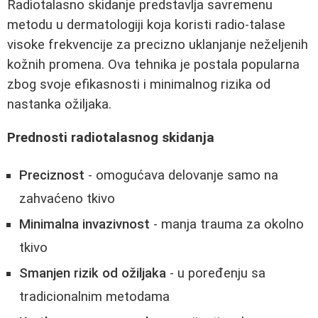
Radiotalasno skidanje predstavlja savremenu
metodu u dermatologiji koja koristi radio-talase
visoke frekvencije za precizno uklanjanje neželjenih
kožnih promena. Ova tehnika je postala popularna
zbog svoje efikasnosti i minimalnog rizika od
nastanka ožiljaka.
Prednosti radiotalasnog skidanja
Preciznost
- omogućava delovanje samo na
zahvaćeno tkivo
Minimalna invazivnost
- manja trauma za okolno
tkivo
Smanjen rizik od ožiljaka
- u poređenju sa
tradicionalnim metodama