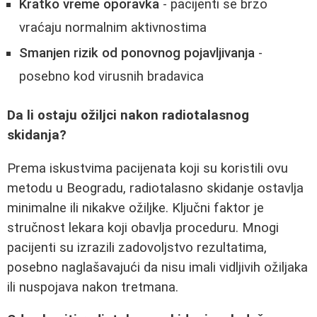
Kratko vreme oporavka
- pacijenti se brzo
vraćaju normalnim aktivnostima
Smanjen rizik od ponovnog pojavljivanja
-
posebno kod virusnih bradavica
Da li ostaju ožiljci nakon radiotalasnog
skidanja?
Prema iskustvima pacijenata koji su koristili ovu
metodu u Beogradu, radiotalasno skidanje ostavlja
minimalne ili nikakve ožiljke. Ključni faktor je
stručnost lekara koji obavlja proceduru. Mnogi
pacijenti su izrazili zadovoljstvo rezultatima,
posebno naglašavajući da nisu imali vidljivih ožiljaka
ili nuspojava nakon tretmana.