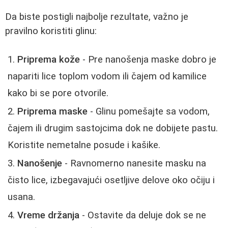
Da biste postigli najbolje rezultate, važno je
pravilno koristiti glinu:
Priprema kože
- Pre nanošenja maske dobro je
napariti lice toplom vodom ili čajem od kamilice
kako bi se pore otvorile.
Priprema maske
- Glinu pomešajte sa vodom,
čajem ili drugim sastojcima dok ne dobijete pastu.
Koristite nemetalne posude i kašike.
Nanošenje
- Ravnomerno nanesite masku na
čisto lice, izbegavajući osetljive delove oko očiju i
usana.
Vreme držanja
- Ostavite da deluje dok se ne