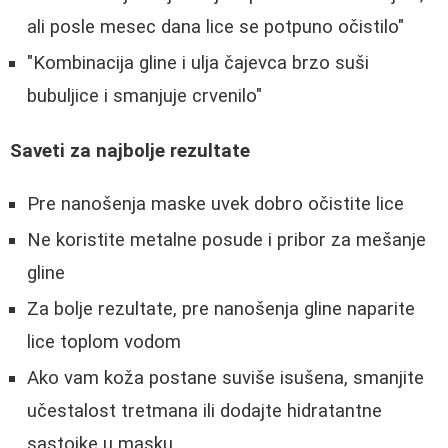
ali posle mesec dana lice se potpuno očistilo"
"Kombinacija gline i ulja čajevca brzo suši
bubuljice i smanjuje crvenilo"
Saveti za najbolje rezultate
Pre nanošenja maske uvek dobro očistite lice
Ne koristite metalne posude i pribor za mešanje
gline
Za bolje rezultate, pre nanošenja gline naparite
lice toplom vodom
Ako vam koža postane suviše isušena, smanjite
učestalost tretmana ili dodajte hidratantne
sastojke u masku