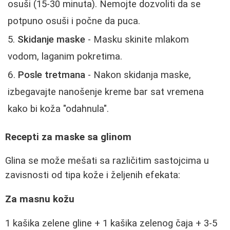
osuši (15-30 minuta). Nemojte dozvoliti da se
potpuno osuši i počne da puca.
Skidanje maske
- Masku skinite mlakom
vodom, laganim pokretima.
Posle tretmana
- Nakon skidanja maske,
izbegavajte nanošenje kreme bar sat vremena
kako bi koža "odahnula".
Recepti za maske sa glinom
Glina se može mešati sa različitim sastojcima u
zavisnosti od tipa kože i željenih efekata:
Za masnu kožu
1 kašika zelene gline + 1 kašika zelenog čaja + 3-5