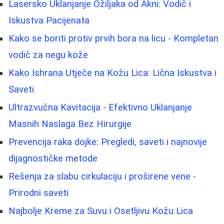
Lasersko Uklanjanje Ožiljaka od Akni: Vodič i
Iskustva Pacijenata
Kako se boriti protiv prvih bora na licu - Kompletan
vodič za negu kože
Kako Ishrana Utječe na Kožu Lica: Lična Iskustva i
Saveti
Ultrazvučna Kavitacija - Efektivno Uklanjanje
Masnih Naslaga Bez Hirurgije
Prevencija raka dojke: Pregledi, saveti i najnovije
dijagnostičke metode
Rešenja za slabu cirkulaciju i proširene vene -
Prirodni saveti
Najbolje Kreme za Suvu i Osetljivu Kožu Lica