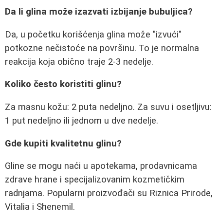
Da li glina može izazvati izbijanje bubuljica?
Da, u početku korišćenja glina može "izvući"
potkozne nečistoće na površinu. To je normalna
reakcija koja obično traje 2-3 nedelje.
Koliko često koristiti glinu?
Za masnu kožu: 2 puta nedeljno. Za suvu i osetljivu:
1 put nedeljno ili jednom u dve nedelje.
Gde kupiti kvalitetnu glinu?
Gline se mogu naći u apotekama, prodavnicama
zdrave hrane i specijalizovanim kozmetičkim
radnjama. Popularni proizvođači su Riznica Prirode,
Vitalia i Shenemil.