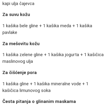
kapi ulja čajevca
Za suvu kožu
1 kašika bele gline + 1 kašika meda + 1 kašika
pavlake
Za mešovitu kožu
1 kašika zelene gline + 1 kašika jogurta + 1 kašičica
maslinovog ulja
Za čišćenje pora
1 kašika gline + 1 kašika mineralne vode + 1
kašičica limunovog soka
Česta pitanja o glinanim maskama