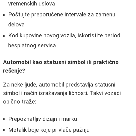
vremenskih uslova
Poštujte preporučene intervale za zamenu
delova
Kod kupovine novog vozila, iskoristite period
besplatnog servisa
Automobil kao statusni simbol ili praktično
rešenje?
Za neke ljude, automobil predstavlja statusni
simbol i način izražavanja ličnosti. Takvi vozači
obično traže:
Prepoznatljiv dizajn i marku
Metalik boje koje privlače pažnju