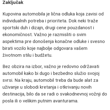
Zaključak
Kupovina automobila je lična odluka koja zavisi od
individualnih potreba i prioriteta. Dok neki traže
sportski duh i dizajn, drugi cene pouzdanost i
ekonomičnost. Važno je razmisliti o svim
aspektima pre donošenja konačne odluke i svesno
birati vozilo koje najbolje odgovara vašem
životnom stilu i budžetu.
Bez obzira na izbor, važno je redovno održavati
automobil kako bi dugo i bezbedno služio svojoj
svrsi. Na kraju, automobil treba da bude alat za
uživanje u slobodi kretanja i otkrivanju novih
destinacija, bilo da se radi o svakodnevnoj vožnji do
posla ili o velikim putnim avanturama.