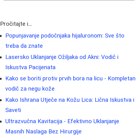
Pročitajte i...
Popunjavanje podočnjaka hijaluronom: Sve što
treba da znate
Lasersko Uklanjanje Ožiljaka od Akni: Vodič i
Iskustva Pacijenata
Kako se boriti protiv prvih bora na licu - Kompletan
vodič za negu kože
Kako Ishrana Utječe na Kožu Lica: Lična Iskustva i
Saveti
Ultrazvučna Kavitacija - Efektivno Uklanjanje
Masnih Naslaga Bez Hirurgije