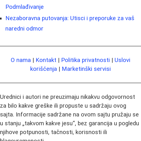
Podmlađivanje
Nezaboravna putovanja: Utisci i preporuke za vaš
naredni odmor
O nama
|
Kontakt
|
Politika privatnosti
|
Uslovi
korišćenja
|
Marketinški servisi
Urednici i autori ne preuzimaju nikakvu odgovornost
za bilo kakve greške ili propuste u sadržaju ovog
sajta. Informacije sadržane na ovom sajtu pružaju se
u stanju „takvom kakve jesu“, bez garancija u pogledu
njihove potpunosti, tačnosti, korisnosti ili