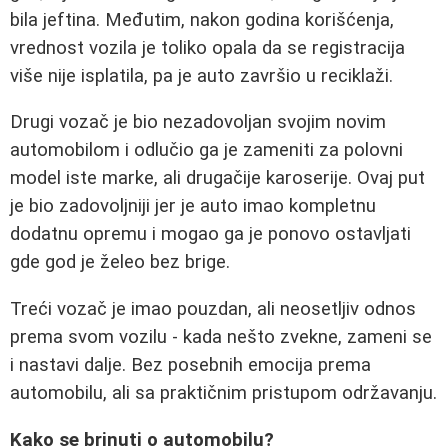
bila jeftina. Međutim, nakon godina korišćenja,
vrednost vozila je toliko opala da se registracija
više nije isplatila, pa je auto završio u reciklaži.
Drugi vozač je bio nezadovoljan svojim novim
automobilom i odlučio ga je zameniti za polovni
model iste marke, ali drugačije karoserije. Ovaj put
je bio zadovoljniji jer je auto imao kompletnu
dodatnu opremu i mogao ga je ponovo ostavljati
gde god je želeo bez brige.
Treći vozač je imao pouzdan, ali neosetljiv odnos
prema svom vozilu - kada nešto zvekne, zameni se
i nastavi dalje. Bez posebnih emocija prema
automobilu, ali sa praktičnim pristupom održavanju.
Kako se brinuti o automobilu?