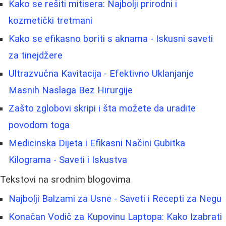
Kako se rešiti mitisera: Najbolji prirodni i
kozmetički tretmani
Kako se efikasno boriti s aknama - Iskusni saveti
za tinejdžere
Ultrazvučna Kavitacija - Efektivno Uklanjanje
Masnih Naslaga Bez Hirurgije
Zašto zglobovi skripi i šta možete da uradite
povodom toga
Medicinska Dijeta i Efikasni Načini Gubitka
Kilograma - Saveti i Iskustva
Tekstovi na srodnim blogovima
Najbolji Balzami za Usne - Saveti i Recepti za Negu
Konačan Vodič za Kupovinu Laptopa: Kako Izabrati