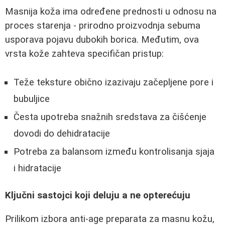
Masnija koža ima određene prednosti u odnosu na
proces starenja - prirodno proizvodnja sebuma
usporava pojavu dubokih borica. Međutim, ova
vrsta kože zahteva specifičan pristup:
Teže teksture obično izazivaju začepljene pore i
bubuljice
Česta upotreba snažnih sredstava za čišćenje
dovodi do dehidratacije
Potreba za balansom između kontrolisanja sjaja
i hidratacije
Ključni sastojci koji deluju a ne opterećuju
Prilikom izbora anti-age preparata za masnu kožu,