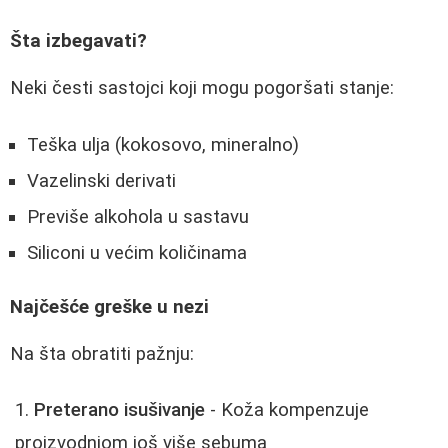
Šta izbegavati?
Neki česti sastojci koji mogu pogoršati stanje:
Teška ulja (kokosovo, mineralno)
Vazelinski derivati
Previše alkohola u sastavu
Siliconi u većim količinama
Najčešće greške u nezi
Na šta obratiti pažnju:
Preterano isušivanje
- Koža kompenzuje
proizvodnjom još više sebuma