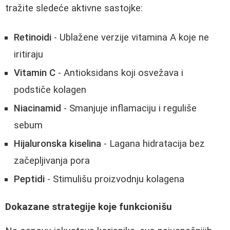
tražite sledeće aktivne sastojke:
Retinoidi
- Ublažene verzije vitamina A koje ne
iritiraju
Vitamin C
- Antioksidans koji osvežava i
podstiče kolagen
Niacinamid
- Smanjuje inflamaciju i reguliše
sebum
Hijaluronska kiselina
- Lagana hidratacija bez
začepljivanja pora
Peptidi
- Stimulišu proizvodnju kolagena
Dokazane strategije koje funkcionišu