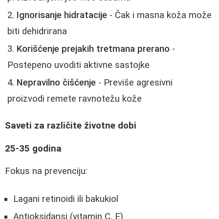
Ignorisanje hidratacije
- Čak i masna koža može
biti dehidrirana
Korišćenje prejakih tretmana prerano
-
Postepeno uvoditi aktivne sastojke
Nepravilno čišćenje
- Previše agresivni
proizvodi remete ravnotežu kože
Saveti za različite životne dobi
25-35 godina
Fokus na prevenciju:
Lagani retinoidi ili bakukiol
Antioksidansi (vitamin C, E)