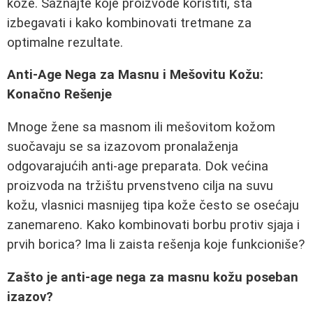
kože. Saznajte koje proizvode koristiti, šta
izbegavati i kako kombinovati tretmane za
optimalne rezultate.
Anti-Age Nega za Masnu i Mešovitu Kožu:
Konačno Rešenje
Mnoge žene sa masnom ili mešovitom kožom
suočavaju se sa izazovom pronalaženja
odgovarajućih anti-age preparata. Dok većina
proizvoda na tržištu prvenstveno cilja na suvu
kožu, vlasnici masnijeg tipa kože često se osećaju
zanemareno. Kako kombinovati borbu protiv sjaja i
prvih borica? Ima li zaista rešenja koje funkcioniše?
Zašto je anti-age nega za masnu kožu poseban
izazov?