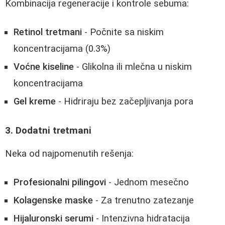
Kombinacija regeneracije i kontrole sebuma:
Retinol tretmani
- Počnite sa niskim
koncentracijama (0.3%)
Voćne kiseline
- Glikolna ili mlečna u niskim
koncentracijama
Gel kreme
- Hidriraju bez začepljivanja pora
3. Dodatni tretmani
Neka od najpomenutih rešenja:
Profesionalni pilingovi
- Jednom mesečno
Kolagenske maske
- Za trenutno zatezanje
Hijaluronski serumi
- Intenzivna hidratacija