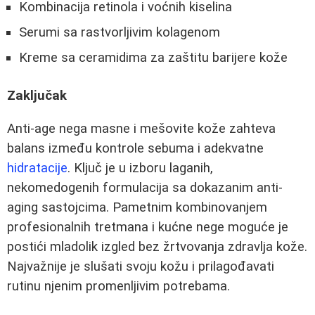
Kombinacija retinola i voćnih kiselina
Serumi sa rastvorljivim kolagenom
Kreme sa ceramidima za zaštitu barijere kože
Zaključak
Anti-age nega masne i mešovite kože zahteva
balans između kontrole sebuma i adekvatne
hidratacije
. Ključ je u izboru laganih,
nekomedogenih formulacija sa dokazanim anti-
aging sastojcima. Pametnim kombinovanjem
profesionalnih tretmana i kućne nege moguće je
postići mladolik izgled bez žrtvovanja zdravlja kože.
Najvažnije je slušati svoju kožu i prilagođavati
rutinu njenim promenljivim potrebama.