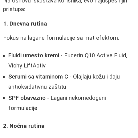
Na osnovu iskustava korisnika, evo najuspešnijih
pristupa:
1. Dnevna rutina
Fokus na lagane formulacije sa mat efektom:
Fluidi umesto kremi
- Eucerin Q10 Active Fluid,
Vichy LiftActiv
Serumi sa vitaminom C
- Olajlaju kožu i daju
antioksidativnu zaštitu
SPF obavezno
- Lagani nekomedogeni
formulacije
2. Noćna rutina