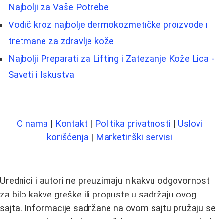
Najbolji za Vaše Potrebe
Vodič kroz najbolje dermokozmetičke proizvode i
tretmane za zdravlje kože
Najbolji Preparati za Lifting i Zatezanje Kože Lica -
Saveti i Iskustva
O nama
|
Kontakt
|
Politika privatnosti
|
Uslovi
korišćenja
|
Marketinški servisi
Urednici i autori ne preuzimaju nikakvu odgovornost
za bilo kakve greške ili propuste u sadržaju ovog
sajta. Informacije sadržane na ovom sajtu pružaju se