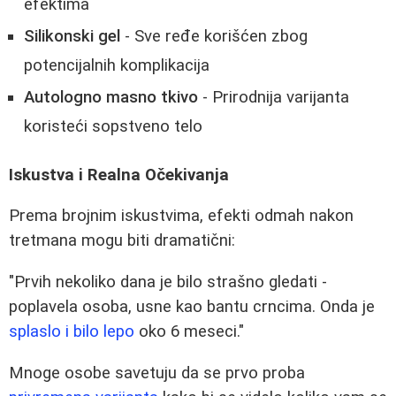
efektima
Silikonski gel
- Sve ređe korišćen zbog
potencijalnih komplikacija
Autologno masno tkivo
- Prirodnija varijanta
koristeći sopstveno telo
Iskustva i Realna Očekivanja
Prema brojnim iskustvima, efekti odmah nakon
tretmana mogu biti dramatični:
"Prvih nekoliko dana je bilo strašno gledati -
poplavela osoba, usne kao bantu crncima. Onda je
splaslo i bilo lepo
oko 6 meseci."
Mnoge osobe savetuju da se prvo proba