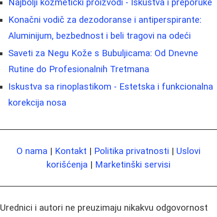
Najbolji kozmetički proizvodi - Iskustva i preporuke
Konačni vodič za dezodoranse i antiperspirante:
Aluminijum, bezbednost i beli tragovi na odeći
Saveti za Negu Kože s Bubuljicama: Od Dnevne
Rutine do Profesionalnih Tretmana
Iskustva sa rinoplastikom - Estetska i funkcionalna
korekcija nosa
O nama
|
Kontakt
|
Politika privatnosti
|
Uslovi
korišćenja
|
Marketinški servisi
Urednici i autori ne preuzimaju nikakvu odgovornost