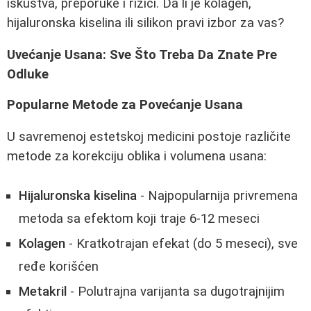
iskustva, preporuke i rizici. Da li je kolagen,
hijaluronska kiselina ili silikon pravi izbor za vas?
Uvećanje Usana: Sve Što Treba Da Znate Pre
Odluke
Popularne Metode za Povećanje Usana
U savremenoj estetskoj medicini postoje različite
metode za korekciju oblika i volumena usana:
Hijaluronska kiselina
- Najpopularnija privremena
metoda sa efektom koji traje 6-12 meseci
Kolagen
- Kratkotrajan efekat (do 5 meseci), sve
ređe korišćen
Metakril
- Polutrajna varijanta sa dugotrajnijim