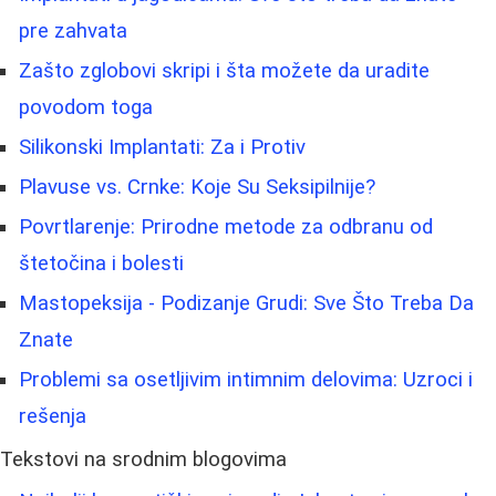
pre zahvata
Zašto zglobovi skripi i šta možete da uradite
povodom toga
Silikonski Implantati: Za i Protiv
Plavuse vs. Crnke: Koje Su Seksipilnije?
Povrtlarenje: Prirodne metode za odbranu od
štetočina i bolesti
Mastopeksija - Podizanje Grudi: Sve Što Treba Da
Znate
Problemi sa osetljivim intimnim delovima: Uzroci i
rešenja
Tekstovi na srodnim blogovima