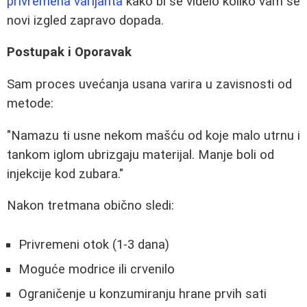
privremena varijanta
kako bi se videlo koliko vam se
novi izgled zapravo dopada.
Postupak i Oporavak
Sam proces uvećanja usana varira u zavisnosti od
metode:
"Namazu ti usne nekom mašću od koje malo utrnu i
tankom iglom ubrizgaju materijal. Manje boli od
injekcije kod zubara."
Nakon tretmana obično sledi:
Privremeni otok (1-3 dana)
Moguće modrice ili crvenilo
Ograničenje u konzumiranju hrane prvih sati