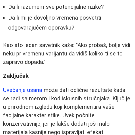
Da li razumem sve potencijalne rizike?
Da li mi je dovoljno vremena posvetiti
odgovarajućem oporavku?
Kao što jedan savetnik kaže: "Ako probaš, bolje vidi
neku privremenu varijantu da vidiš koliko ti se to
zapravo dopada."
Zaključak
Uvećanje usana
može dati odlične rezultate kada
se radi sa merom i kod iskusnih stručnjaka. Ključ je
u prirodnom izgledu koji komplementira vaše
facijalne karakteristike. Uvek počnite
konzervativnije, jer je lakše dodati još malo
materijala kasnije nego ispravljati efekat