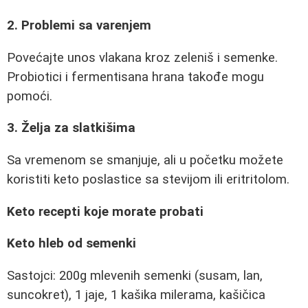
2. Problemi sa varenjem
Povećajte unos vlakana kroz zeleniš i semenke.
Probiotici i fermentisana hrana takođe mogu
pomoći.
3. Želja za slatkišima
Sa vremenom se smanjuje, ali u početku možete
koristiti keto poslastice sa stevijom ili eritritolom.
Keto recepti koje morate probati
Keto hleb od semenki
Sastojci: 200g mlevenih semenki (susam, lan,
suncokret), 1 jaje, 1 kašika milerama, kašičica