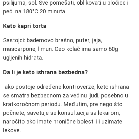
psilijuma, sol. Sve pomešati, oblikovati u pločice i
peći na 180°C 20 minuta.
Keto kapri torta
Sastojci: bademovo brašno, puter, jaja,
mascarpone, limun. Ceo kolač ima samo 60g
ugljenih hidrata.
Da li je keto ishrana bezbedna?
Iako postoje određene kontroverze, keto ishrana
se smatra bezbednom za većinu ljudi, posebno u
kratkoročnom periodu. Međutim, pre nego što
počnete, savetuje se konsultacija sa lekarom,
naročito ako imate hronične bolesti ili uzimate
lekove.