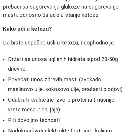
prebaci sa sagorevanja glukoze na sagorevanje
masti, odnosno da uđe u stanje ketoze.
Kako ući u ketozu?
Da biste uspešno ušli u ketozu, neophodno je:
Držati se unosa ugljenih hidrata ispod 20-50g
dnevno
Povećati unos zdravih masti (avokado,
maslinovo ulje, kokosovo ulje, orašasti plodovi)
Odabrati kvalitetne izvore proteina (masnije
vrste mesa, riba, jaja)
Piti dovoljno tečnosti
Nadoknađivati elektrolite (natrijum, kalijum,