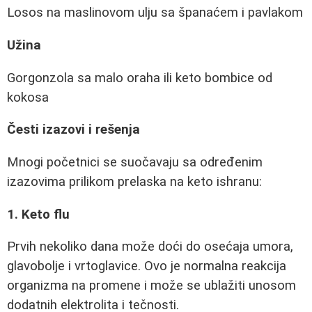
Losos na maslinovom ulju sa španaćem i pavlakom
Užina
Gorgonzola sa malo oraha ili keto bombice od
kokosa
Česti izazovi i rešenja
Mnogi početnici se suočavaju sa određenim
izazovima prilikom prelaska na keto ishranu:
1. Keto flu
Prvih nekoliko dana može doći do osećaja umora,
glavobolje i vrtoglavice. Ovo je normalna reakcija
organizma na promene i može se ublažiti unosom
dodatnih elektrolita i tečnosti.