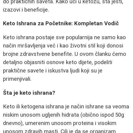
do praktičnih saveta. Kako ući u ketozu, šta jesti,
izazovi i beneficije.
Keto Ishrana za Početnike: Kompletan Vodič
Keto ishrana postaje sve popularnija ne samo kao
način mršavljenja već i kao životni stil koji donosi
brojne zdravstvene benefite. U ovom članku ćemo
detaljno objasniti osnove keto dijete, podeliti
praktične savete i iskustva ljudi koji su je
primenjivali.
Šta je keto ishrana?
Keto ili ketogena ishrana je način ishrane sa veoma
niskim unosom ugljenih hidrata (obično ispod 50g
dnevno), umerenim unosom proteina i visokim
unosom zdravih masti. Cilj je da se organizam