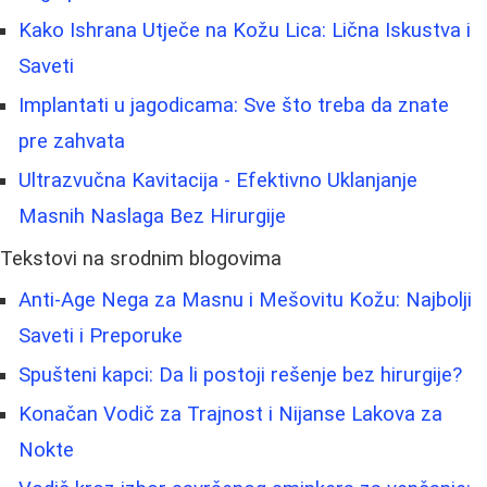
Kako Ishrana Utječe na Kožu Lica: Lična Iskustva i
Saveti
Implantati u jagodicama: Sve što treba da znate
pre zahvata
Ultrazvučna Kavitacija - Efektivno Uklanjanje
Masnih Naslaga Bez Hirurgije
Tekstovi na srodnim blogovima
Anti-Age Nega za Masnu i Mešovitu Kožu: Najbolji
Saveti i Preporuke
Spušteni kapci: Da li postoji rešenje bez hirurgije?
Konačan Vodič za Trajnost i Nijanse Lakova za
Nokte