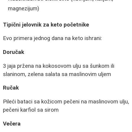
magnezijum)
Tipični jelovnik za keto početnike
Evo primera jednog dana na keto ishrani:
Doručak
3 jaja pržena na kokosovom ulju sa šunkom ili
slaninom, zelena salata sa maslinovim uljem
Ručak
Pileći bataci sa kožicom pečeni na maslinovom ulju,
pečeni karfiol sa sirom
Večera