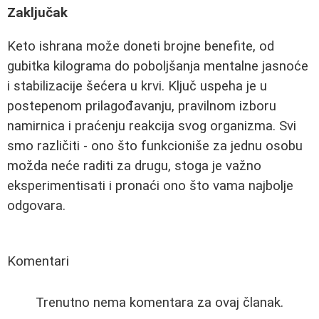
Zaključak
Keto ishrana može doneti brojne benefite, od
gubitka kilograma do poboljšanja mentalne jasnoće
i stabilizacije šećera u krvi. Ključ uspeha je u
postepenom prilagođavanju, pravilnom izboru
namirnica i praćenju reakcija svog organizma. Svi
smo različiti - ono što funkcioniše za jednu osobu
možda neće raditi za drugu, stoga je važno
eksperimentisati i pronaći ono što vama najbolje
odgovara.
Komentari
Trenutno nema komentara za ovaj članak.