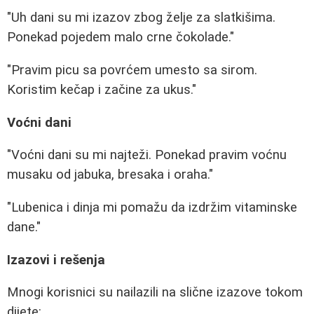
"Uh dani su mi izazov zbog želje za slatkišima.
Ponekad pojedem malo crne čokolade."
"Pravim picu sa povrćem umesto sa sirom.
Koristim kečap i začine za ukus."
Voćni dani
"Voćni dani su mi najteži. Ponekad pravim voćnu
musaku od jabuka, bresaka i oraha."
"Lubenica i dinja mi pomažu da izdržim vitaminske
dane."
Izazovi i rešenja
Mnogi korisnici su nailazili na slične izazove tokom
dijete: