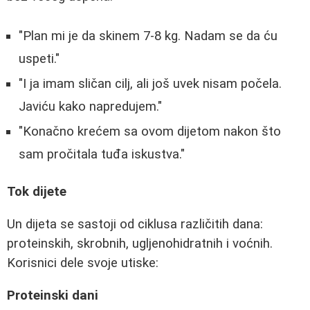
"Plan mi je da skinem 7-8 kg. Nadam se da ću
uspeti."
"I ja imam sličan cilj, ali još uvek nisam počela.
Javiću kako napredujem."
"Konačno krećem sa ovom dijetom nakon što
sam pročitala tuđa iskustva."
Tok dijete
Un dijeta se sastoji od ciklusa različitih dana:
proteinskih, skrobnih, ugljenohidratnih i voćnih.
Korisnici dele svoje utiske:
Proteinski dani