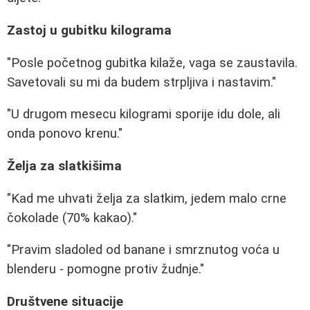
Zastoj u gubitku kilograma
"Posle početnog gubitka kilaže, vaga se zaustavila.
Savetovali su mi da budem strpljiva i nastavim."
"U drugom mesecu kilogrami sporije idu dole, ali
onda ponovo krenu."
Želja za slatkišima
"Kad me uhvati želja za slatkim, jedem malo crne
čokolade (70% kakao)."
"Pravim sladoled od banane i smrznutog voća u
blenderu - pomogne protiv žudnje."
Društvene situacije