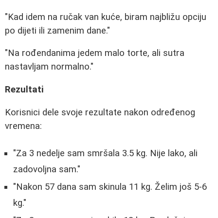
"Kad idem na ručak van kuće, biram najbližu opciju
po dijeti ili zamenim dane."
"Na rođendanima jedem malo torte, ali sutra
nastavljam normalno."
Rezultati
Korisnici dele svoje rezultate nakon određenog
vremena:
"Za 3 nedelje sam smršala 3.5 kg. Nije lako, ali
zadovoljna sam."
"Nakon 57 dana sam skinula 11 kg. Želim još 5-6
kg."