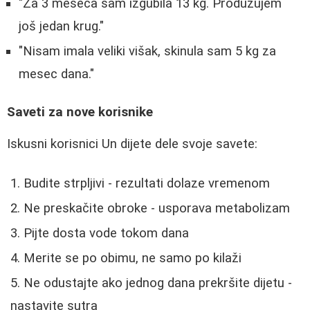
"Za 3 meseca sam izgubila 13 kg. Produžujem
još jedan krug."
"Nisam imala veliki višak, skinula sam 5 kg za
mesec dana."
Saveti za nove korisnike
Iskusni korisnici Un dijete dele svoje savete:
Budite strpljivi - rezultati dolaze vremenom
Ne preskačite obroke - usporava metabolizam
Pijte dosta vode tokom dana
Merite se po obimu, ne samo po kilaži
Ne odustajte ako jednog dana prekršite dijetu -
nastavite sutra