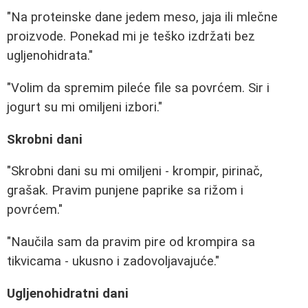
"Na proteinske dane jedem meso, jaja ili mlečne
proizvode. Ponekad mi je teško izdržati bez
ugljenohidrata."
"Volim da spremim pileće file sa povrćem. Sir i
jogurt su mi omiljeni izbori."
Skrobni dani
"Skrobni dani su mi omiljeni - krompir, pirinač,
grašak. Pravim punjene paprike sa rižom i
povrćem."
"Naučila sam da pravim pire od krompira sa
tikvicama - ukusno i zadovoljavajuće."
Ugljenohidratni dani