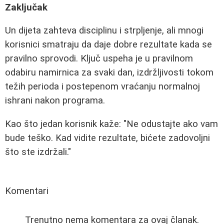
Zaključak
Un dijeta zahteva disciplinu i strpljenje, ali mnogi
korisnici smatraju da daje dobre rezultate kada se
pravilno sprovodi. Ključ uspeha je u pravilnom
odabiru namirnica za svaki dan, izdržljivosti tokom
težih perioda i postepenom vraćanju normalnoj
ishrani nakon programa.
Kao što jedan korisnik kaže: "Ne odustajte ako vam
bude teško. Kad vidite rezultate, bićete zadovoljni
što ste izdržali."
Komentari
Trenutno nema komentara za ovaj članak.