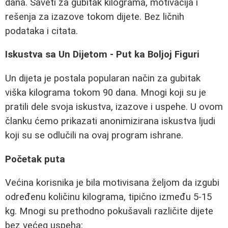
dana. Saveti za gubitak kilograma, motivacija i
rešenja za izazove tokom dijete. Bez ličnih
podataka i citata.
Iskustva sa Un Dijetom - Put ka Boljoj Figuri
Un dijeta je postala popularan način za gubitak
viška kilograma tokom 90 dana. Mnogi koji su je
pratili dele svoja iskustva, izazove i uspehe. U ovom
članku ćemo prikazati anonimizirana iskustva ljudi
koji su se odlučili na ovaj program ishrane.
Početak puta
Većina korisnika je bila motivisana željom da izgubi
određenu količinu kilograma, tipično između 5-15
kg. Mnogi su prethodno pokušavali različite dijete
bez većeg uspeha: