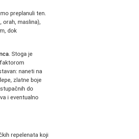
mo preplanuli ten.
 orah, maslina),
im, dok
unca
. Stoga je
 faktorom
stavan: naneti na
lepe, zlatne boje
ristupačnih do
ava i eventualno
kih repelenata koji