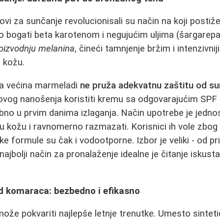
vi za sunčanje revolucionisali su način na koji postiže
no bogati beta karotenom i negujućim uljima (šargarepa,
roizvodnju melanina
, čineći tamnjenje bržim i intenzivnij
 kožu.
 da većina marmeladi
ne pruža adekvatnu zaštitu od s
ovog nanošenja koristiti kremu sa odgovarajućim SPF
bno u prvim danima izlaganja. Način upotrebe je jedno
 kožu i ravnomerno razmazati. Korisnici ih vole zbog 
ke formule su čak i vodootporne. Izbor je veliki - od p
 najbolji način za pronalaženje idealne je čitanje iskust
od komaraca: bezbedno i efikasno
e pokvariti najlepše letnje trenutke. Umesto sintetič