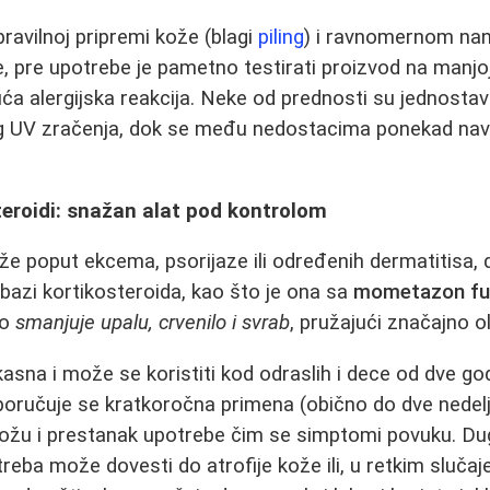
pravilnoj pripremi kože (blagi
piling
) i ravnomernom nan
 pre upotrebe je pametno testirati proizvod na manjo
guća alergijska reakcija. Neke od prednosti su jednosta
g UV zračenja, dok se među nedostacima ponekad navo
teroidi: snažan alat pod kontrolom
že poput ekcema, psorijaze ili određenih dermatitisa,
bazi kortikosteroida, kao što je ona sa
mometazon f
zo
smanjuje upalu, crvenilo i svrab
, pružajući značajno o
kasna i može se koristiti kod odraslih i dece od dve go
oručuje se kratkoročna primena (obično do dve nedelj
ožu i prestanak upotrebe čim se simptomi povuku. Dug
reba može dovesti do atrofije kože ili, u retkim sluča