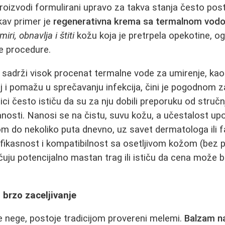
izvodi formulirani upravo za takva stanja često post
kav primer je
regenerativna krema sa termalnom vodo
miri, obnavlja i štiti
kožu koja je pretrpela opekotine, og
e procedure.
 sadrži visok procenat termalne vode za umirenje, kao i
oj i pomažu u sprečavanju infekcija, čini je pogodnom z
ci često ističu da su za nju dobili preporuku od stručn
anosti. Nanosi se na čistu, suvu kožu, a učestalost up
m do nekoliko puta dnevno, uz savet dermatologa ili 
fikasnost i kompatibilnost sa osetljivom kožom (bez p
ćuju potencijalno mastan trag ili ističu da cena može bi
 brzo zaceljivanje
dne nege, postoje tradicijom provereni melemi.
Balzam na