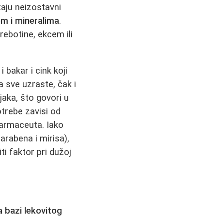
aju neizostavni
m i mineralima
.
rebotine, ekcem ili
 bakar i cink koji
a sve uzraste, čak i
jaka, što govori u
otrebe zavisi od
farmaceuta. Iako
arabena i mirisa),
ti faktor pri dužoj
 bazi lekovitog