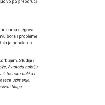
ljučivo po preporuci
S godinama njegova
javu bora i probleme
ala je popularan
sorbujem. Studije i
kože, čvrstoću noktiju
 ili tečnom obliku i
 meseca uzimanja,
čivati blage