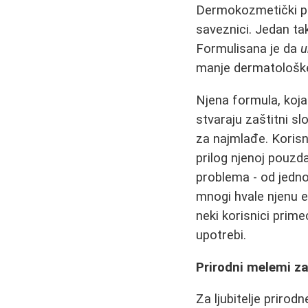
Dermokozmetički pro
saveznici. Jedan ta
Formulisana je da
u
manje dermatološk
Njena formula, koja
stvaraju zaštitni sl
za najmlađe. Korisni
prilog njenoj pouzd
problema - od jedno
mnogi hvale njenu e
neki korisnici prime
upotrebi.
Prirodni melemi za
Za ljubitelje priro