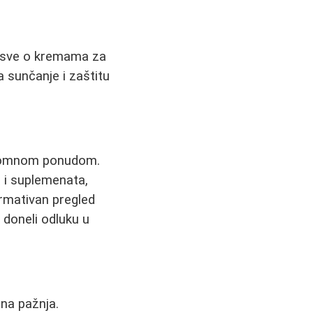
 sve o kremama za
 sunčanje i zaštitu
gromnom ponudom.
 i suplemenata,
ormativan pregled
 doneli odluku u
bna pažnja.