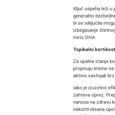
Ključ uspeha leži u 
generalno bezbedne,
bi se isključila mo
izbegavanje štetno
miris DHA.
Topikalni kortikos
Za upalna stanja ko
propisuju kreme na 
aktivni sastojak br
Iako je izuzetno efi
zahteva oprez. Prep
nanosa na zdravu k
nekontrolisana upot