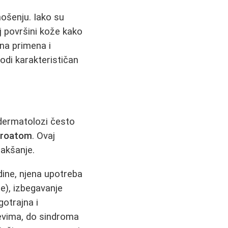
ošenju. Iako su
j površini kože kako
vna primena i
di karakterističan
 dermatolozi često
uroatom
. Ovaj
lakšanje.
dine, njena upotreba
e), izbegavanje
otrajna i
jevima, do sindroma