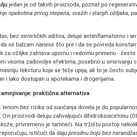
lju
jedan je od takvih proizvoda, poznat po regenerati
anje
opekotina prvog stepena, svežih i starijih ožiljaka
, p
av, bez sintetičkih aditiva, deluje antiinflamatorno i ant
e da se balzam nanese što pre i da se povreda konsta
k za ožiljke zahteva upornu i redovnu primenu - često 
om veoma zadovoljni efektima, posebno u smirivanju cr
sniju teksturu koja se teže upija, ali to je često subje
n i lako dostupan u apotekama i drogerijama.
mnjivanje: praktična alternativa
m tenom bez rizika od sunčanja dovela je do popularno
Ovi proizvodi deluju zahvaljujući dihidroksiacetonu (D
kože, privremeno je tamneći. Na tržištu postoji nekol
reporučuju, ističući da daju
prirodnu boju bez narandžas