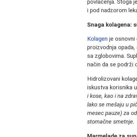
povlačenja. Stoga j
i pod nadzorom lek
Snaga kolagena: su
Kolagen
je osnovni 
proizvodnja opada, 
sa zglobovima. Sup
način da se podrži 
Hidrolizovani kolage
iskustva korisnika 
i kose, kao i na zdr
lako se mešaju u pić
mesec pauze) za održ
stomačne smetnje.
Marmelade za sunč