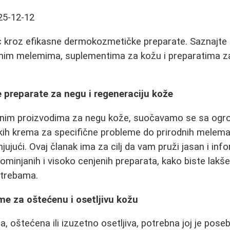
25-12-12
 kroz efikasne dermokozmetičke preparate. Saznajte
dnim melemima, suplementima za kožu i preparatima za
e preparate za negu i regeneraciju kože
šenim proizvodima za negu kože, suočavamo se sa o
h krema za specifične probleme do prirodnih melema
jujući. Ovaj članak ima za cilj da vam pruži jasan i inf
ominjanih i visoko cenjenih preparata, kako biste lakše
otrebama.
e za oštećenu i osetljivu kožu
na, oštećena ili izuzetno osetljiva, potrebna joj je pose