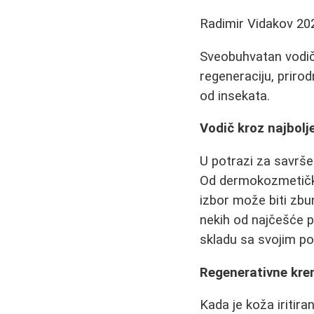
Radimir Vidakov
20
Sveobuhvatan vodič
regeneraciju, priro
od insekata.
Vodič kroz najbolj
U potrazi za savr
Od dermokozmetički
izbor može biti zbun
nekih od najčešće p
skladu sa svojim p
Regenerativne krem
Kada je koža iritira