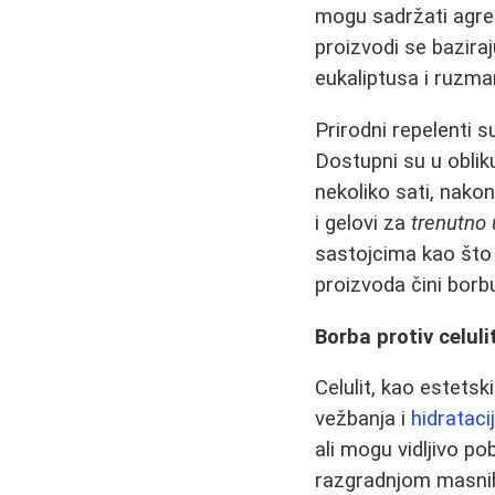
mogu sadržati agres
proizvodi se baziraj
eukaliptusa i ruzma
Prirodni repelenti 
Dostupni su u obliku
nekoliko sati, nako
i gelovi za
trenutno 
sastojcima kao što 
proizvoda čini borb
Borba protiv celuli
Celulit, kao estets
vežbanja i
hidrataci
ali mogu vidljivo po
razgradnjom masnih