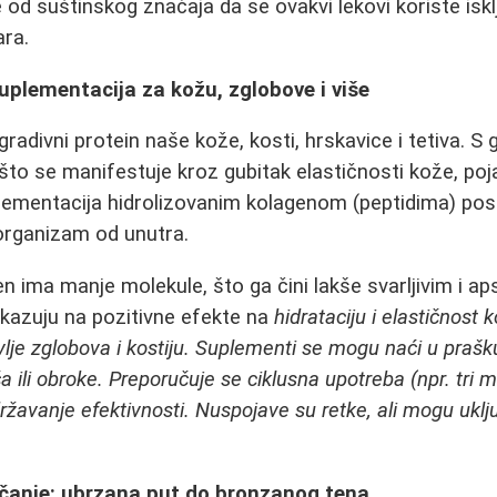
e od suštinskog značaja da se ovakvi lekovi koriste isk
ara.
plementacija za kožu, zglobove i više
gradivni protein naše kože, kosti, hrskavice i tetiva. 
što se manifestuje kroz gubitak elastičnosti kože, po
lementacija hidrolizovanim kolagenom (peptidima) post
organizam od unutra.
n ima manje molekule, što ga čini lakše svarljivim i ap
ukazuju na pozitivne efekte na
hidrataciju i elastičnost 
avlje zglobova i kostiju. Suplementi se mogu naći u prašku
a ili obroke. Preporučuje se ciklusna upotreba (npr. tri
avanje efektivnosti. Nuspojave su retke, ali mogu uklju
anje: ubrzana put do bronzanog tena