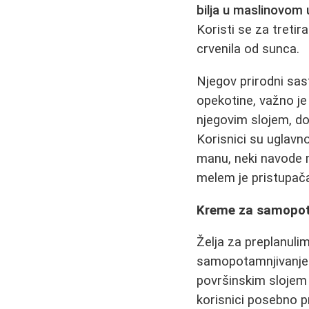
bilja u maslinovom u
Koristi se za tretir
crvenila od sunca.
Njegov prirodni sast
opekotine, važno j
njegovim slojem, do
Korisnici su uglavn
manu, neki navode ma
melem je pristupača
Kreme za samopota
Želja za preplanuli
samopotamnjivanje. 
površinskim slojem 
korisnici posebno p