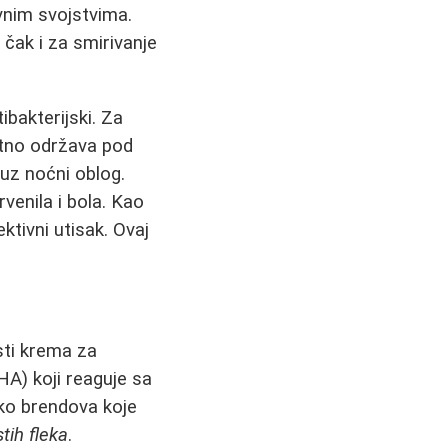
vnim svojstvima.
a čak i za smirivanje
ibakterijski. Za
ntno održava pod
uz noćni oblog.
venila i bola. Kao
ktivni utisak. Ovaj
sti krema za
HA) koji reaguje sa
iko brendova koje
tih fleka
.