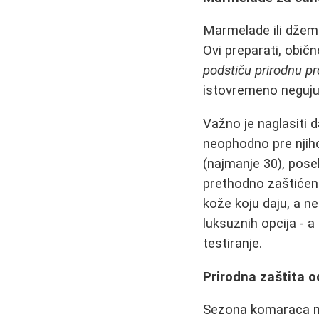
Marmelade ili džemo
Ovi preparati, obič
podstiču prirodnu p
istovremeno neguju
Važno je naglasiti
neophodno pre njih
(najmanje 30), pose
prethodno zaštićenu
kože koju daju, a ne
luksuznih opcija - a
testiranje.
Prirodna zaštita 
Sezona komaraca mož