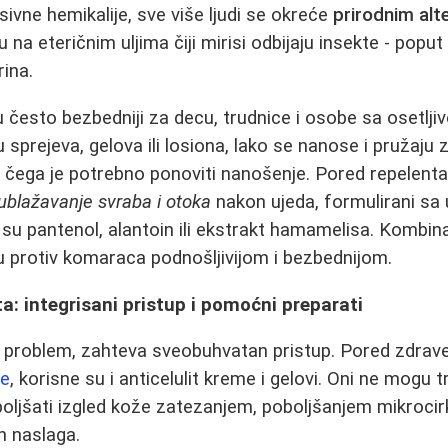
ivne hemikalije, sve više ljudi se okreće
prirodnim alt
u na eteričnim uljima čiji mirisi odbijaju insekte - poput
rina.
su često bezbedniji za decu, trudnice i osobe sa osetl
 sprejeva, gelova ili losiona, lako se nanose i pružaju z
n čega je potrebno ponoviti nanošenje. Pored repelenta
ublažavanje svraba i otoka
nakon ujeda, formulirani sa
su pantenol, alantoin ili ekstrakt hamamelisa. Kombina
u protiv komaraca podnošljivijom i bezbednijom.
ta: integrisani pristup i pomoćni preparati
ki problem, zahteva sveobuhvatan pristup. Pored zdrav
je
, korisne su i anticelulit kreme i gelovi. Oni ne mogu tr
boljšati izgled kože zatezanjem, poboljšanjem mikrocirk
 naslaga.