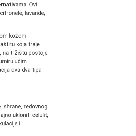
ernativama
. Ovi
 citronele, lavande,
jivom kožom.
aštitu koja traje
, na tržištu postoje
 umirujućim
cija ova dva tipa
e ishrane, redovnog
ajno ukloniti celulit,
ulacije i