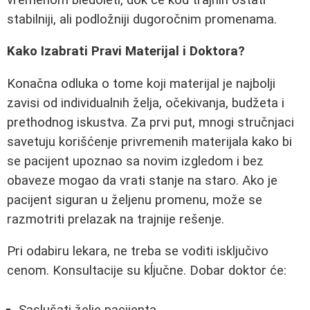
stabilniji, ali podložniji dugoročnim promenama.
Kako Izabrati Pravi Materijal i Doktora?
Konačna odluka o tome koji materijal je najbolji
zavisi od individualnih želja, očekivanja, budžeta i
prethodnog iskustva. Za prvi put, mnogi stručnjaci
savetuju korišćenje privremenih materijala kako bi
se pacijent upoznao sa novim izgledom i bez
obaveze mogao da vrati stanje na staro. Ako je
pacijent siguran u željenu promenu, može se
razmotriti prelazak na trajnije rešenje.
Pri odabiru lekara, ne treba se voditi isključivo
cenom. Konsultacije su kĺjučne. Dobar doktor će: