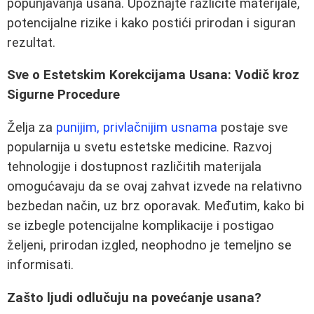
popunjavanja usana. Upoznajte različite materijale,
potencijalne rizike i kako postići prirodan i siguran
rezultat.
Sve o Estetskim Korekcijama Usana: Vodič kroz
Sigurne Procedure
Želja za
punijim, privlačnijim usnama
postaje sve
popularnija u svetu estetske medicine. Razvoj
tehnologije i dostupnost različitih materijala
omogućavaju da se ovaj zahvat izvede na relativno
bezbedan način, uz brz oporavak. Međutim, kako bi
se izbegle potencijalne komplikacije i postigao
željeni, prirodan izgled, neophodno je temeljno se
informisati.
Zašto ljudi odlučuju na povećanje usana?