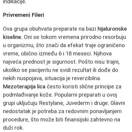
indikacije.
Privremeni Fileri
Ova grupa obuhvata preparate na bazi
hijaluronske
kiseline
. Oni se tokom vremena prirodno resorbuju
u organizmu, što znači da efekat traje ograničeno
vreme, obično između 6 i 18 meseci. Njihova
najveća prednost je sigurnost. Pošto nisu trajni,
ukoliko se pacijentu ne svidi rezultat ili dođe do
nekih nuspojava, situacija je reverzibilna.
Mezoterapija lica
često koristi slične principe za
podmlađivanje kože. Popularni preparati u ovoj
grupi uključuju Restylane, Juvederm i druge. Glavni
nedostatak je potreba za redovnim ponavljanjem
procedure, što može biti finansijski zahtevno na
duži rok.