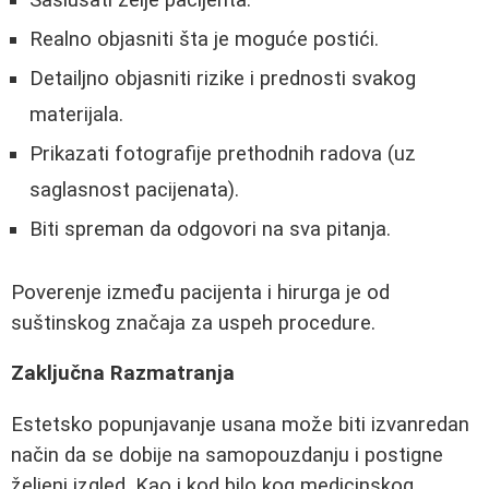
Saslušati želje pacijenta.
Realno objasniti šta je moguće postići.
Detailjno objasniti rizike i prednosti svakog
materijala.
Prikazati fotografije prethodnih radova (uz
saglasnost pacijenata).
Biti spreman da odgovori na sva pitanja.
Poverenje između pacijenta i hirurga je od
suštinskog značaja za uspeh procedure.
Zaključna Razmatranja
Estetsko popunjavanje usana može biti izvanredan
način da se dobije na samopouzdanju i postigne
željeni izgled. Kao i kod bilo kog medicinskog