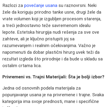
Razlozi za
povećanje usana
su raznovrsni. Neki
žele da koriguju prirodno tanke usne, drugi žele da
vrate volumen koji je izgubljen procesom starenja,
a treći jednostavno teže savremenom idealu
lepote. Estetska hirurgija nudi rešenja za sve ove
zahteve, ali je ključno pristupiti joj sa
razumevanjem i realnim očekivanjima. Važno je
napomenuti da dobar plastični hirurg uvek teži da
rezultat izgleda što prirodnije i da bude u skladu sa
ostalim crtama lica.
Privremeni vs. Trajni Materijali: Šta je bolji izbor?
Jedna od osnovnih podela materijala za
popunjavanje usana je na privremene i trajne. Svaka
kategorija ima svoje prednosti, mane i specifične