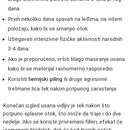
dana.
Prvih nekoliko dana spavati na leđima, na višem
položaju, kako bi se smanjio otok.
Izbegavati intenzivne fizičke aktivnosti narednih
3-4 dana.
Ako je preporučeno, vršiti blago masiranje usana
kako bi se materijal ravnomerno rasporedio.
Koristiti
hemijski piling
ili druge agresivne
tretmane lica tek nakon potpunog zarastanja.
Konačan izgled usana vidljiv je tek nakon što
potpuno splasne otok, što može da traje i do dve
nedelje. Ako se koriste privremeni filleri, efekat će
vremenom bledoleti, dok će kod trajnih ostati