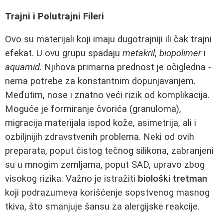
Trajni i Polutrajni Fileri
Ovo su materijali koji imaju dugotrajniji ili čak trajni
efekat. U ovu grupu spadaju
metakril
,
biopolimer
i
aquamid
. Njihova primarna prednost je očigledna -
nema potrebe za konstantnim dopunjavanjem.
Međutim, nose i znatno veći rizik od komplikacija.
Moguće je formiranje čvorića (granuloma),
migracija materijala ispod kože, asimetrija, ali i
ozbiljnijih zdravstvenih problema. Neki od ovih
preparata, poput čistog tečnog silikona, zabranjeni
su u mnogim zemljama, poput SAD, upravo zbog
visokog rizika. Važno je istražiti
biološki tretman
koji podrazumeva korišćenje sopstvenog masnog
tkiva, što smanjuje šansu za alergijske reakcije.