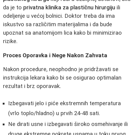
da je to
privatna klinika za plastičnu hirurgiju
ili
odeljenje u većoj bolnici. Doktor treba da ima
iskustvo sa različitim materijalima i da bude
upoznat sa anatomijom lica kako bi minimizirao
rizike.
Proces Oporavka i Nege Nakon Zahvata
Nakon procedure, neophodno je pridržavati se
instrukcija lekara kako bi se osigurao optimalan
rezultat i brz oporavak.
Izbegavati jelo i piće ekstremnih temperatura
(vrlo toplo/hladno) u prvih 24-48 sati.
Ne dirati usne i izbegavati široko osmehivanje ili
druge ekstremne pokrete usnama u toku prvog