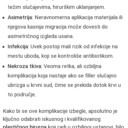
težim slučajevima, hirurškim uklanjanjem.
Asimetrija
: Neravnomerna aplikacija materijala ili
njegova kasnija migracija može dovesti do
asimetričnog izgleda usana.
Infekcija
: Uvek postoji mali rizik od infekcije na
mestu uboda, koji se kontroliše antibiotikom.
Nekroza tkiva
: Veoma retka, ali ozbiljna
komplikacija koja nastaje ako se filler slučajno
ubrizga u krvni sud, čime se prekida dotok krvi u
to područje.
Kako bi se ove komplikacije izbegle, apsolutno je
ključno odabrati iskusnog i kvalifikovanog
plastičnog hirurga
koji radi u ozbiljnoj ustanovi, bilo