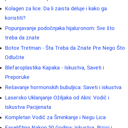
Kolagen za lice: Da li zaista deluje i kako ga
koristiti?
Popunjavanje podočnjaka hijaluronom: Sve što
treba da znate
Botox Tretman - Šta Treba da Znate Pre Nego Što
Odlučite
Blefaroplastika Kapaka - Iskustva, Saveti i
Preporuke
Rešavanje hormonskih bubuljica: Saveti i iskustva
Lasersko Uklanjanje Ožiljaka od Akni: Vodič i
Iskustva Pacijenata
Kompletan Vodič za Šminkanje i Negu Lica
Facelifting Nakon 50 Godina: Iskustva, Rizici i