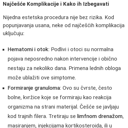
Najčešće Komplikacije i Kako ih Izbegavati
Nijedna estetska procedura nije bez rizika. Kod
popunjavanja usana, neke od najčešćih komplikacija
uključuju:
Hematomi i otok
: Podlivi i otoci su normalna
pojava neposredno nakon intervencije i obično
nestaju za nekoliko dana. Primena lednih obloga
može ublažiti ove simptome.
Formiranje granuloma
: Ovo su čvrste, često
bolne, kvržice koje se formiraju kao reakcija
organizma na strani materijal. Češće se javljaju
kod trajnih filera. Tretiraju se
limfnom drenažom
,
masiranjem, injekcijama kortikosteroida, ili u